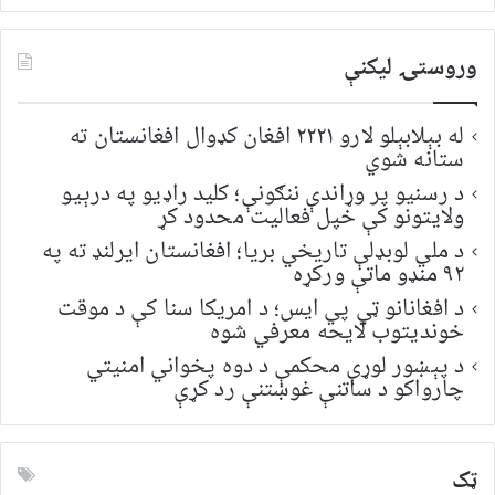
لټون:
وروستۍ ليکنې
له بېلابېلو لارو ۲۲۲۱ افغان کډوال افغانستان ته
ستانه شوي
د رسنیو پر وړاندې ننګونې؛ کلید راډیو په درېیو
ولایتونو کې خپل فعالیت محدود کړ
د ملي لوبډلې تاریخي بریا؛ افغانستان ایرلنډ ته په
۹۲ منډو ماتې ورکړه
د افغانانو ټي پي ایس؛ د امریکا سنا کې د موقت
خونديتوب لایحه معرفي شوه
د پېښور لوړې محکمې د دوه پخواني امنیتي
چارواکو د ساتنې غوښتنې رد کړې
ټک