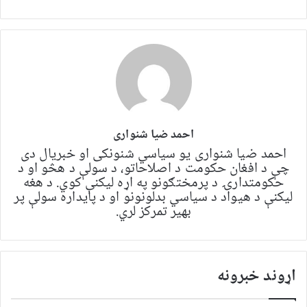
احمد ضیا شنواری
احمد ضیا شنواری یو سياسي شنونکی او خبریال دی
چې د افغان حکومت د اصلاحاتو، د سولې د هڅو او د
حکومتدارۍ د پرمختګونو په اړه لیکنې کوي. د هغه
لیکنې د هیواد د سیاسي بدلونونو او د پایداره سولې پر
بهیر تمرکز لري.
اړوند خبرونه