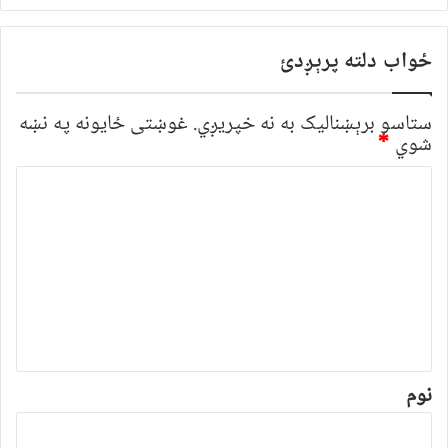
ځواب دلته پرېږدئ
ستاسو برېښناليک به نه خپريږي.
غوښتى ځایونه په نښه
شوي
*
څ
ر
گ
ن
د
و
ن
*
نوم