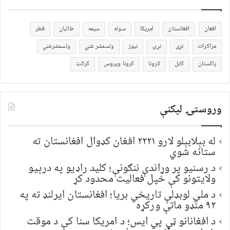
افغان
افغانستان
امریکا
سوله
سیمه
طالبان
قطر
مزاکرات
نړی
نړۍ
نیوز
ولسمشر غني
ولسمشرغني
پاکستان
کابل
کرونا
کرونا ویروس
کرکټ
وروستۍ ليکنې
له بېلابېلو لارو ۲۲۲۱ افغان کډوال افغانستان ته
ستانه شوي
د رسنیو پر وړاندې ننګونې؛ کلید راډیو په درېیو
ولایتونو کې خپل فعالیت محدود کړ
د ملي لوبډلې تاریخي بریا؛ افغانستان ایرلنډ ته په
۹۲ منډو ماتې ورکړه
د افغانانو ټي پي ایس؛ د امریکا سنا کې د موقت