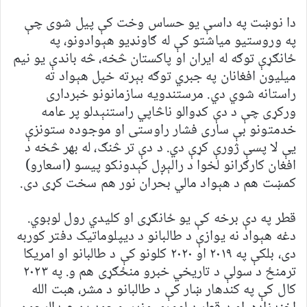
دا نوښت په داسې یو حساس وخت کې پیل شوی چې
په وروستیو میاشتو کې له ګاونډیو هېوادونو، په
ځانګړې توګه له ایران او پاکستان څخه، څه باندې یو نیم
میلیون افغانان په جبري توګه بېرته خپل هېواد ته
راستانه شوي دي. مرستندویه سازمانونو خبرداری
ورکړی چې د دې کډوالو ناڅاپي راستنېدلو پر عامه
خدمتونو بې ساری فشار راوستی او موجوده ستونزې
یې لا پسې ژورې کړې دي. د دې تر څنګ، له بهر څخه د
افغان کارګرانو لخوا د رالېږل کېدونکو پیسو (اسعارو)
کمښت هم د هېواد مالي بحران نور هم سخت کړی دی.
قطر په دې برخه کې یو ځانګړی او کلیدي رول لوبوي.
دغه هېواد نه یوازې د طالبانو د دیپلوماتیک دفتر کوربه
دی، بلکې په ۲۰۱۹ او ۲۰۲۰ کلونو کې د طالبانو او امریکا
ترمنځ د سولې د تاریخي خبرو منځګړی هم و. په ۲۰۲۳
کال کې په کندهار ښار کې د طالبانو د مشر، هبت الله