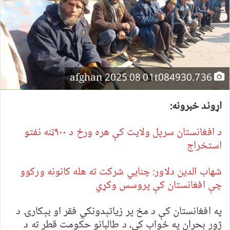
afghan 2025 08 01t084930.736
اړوند خبرونه:
د افغانستان سرپل ولایت کې هره ورځ د ۹۰۰ټنه نفتو
استخراج
شهاب الدین دلاور: چنايي شرکت ته هله کانونه ورکوو
چې افغانستان کې پروسس وکړي
په افغانستان کې د مخ پر زیاتېدونکي فقر او بېکارۍ د
ژور بحران په ځواب کې، د طالبانو حکومت قطر ته د