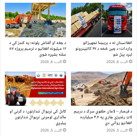
افغانستان ته د برېښنا تجهیزاتو
د چغه او آقتاش پلونه؛ په کندز کې د
واردات؛ د چین څخه د ۲۷ کانټینرونو
۱۲ میلیونه افغانیو د ترمیم پروژه ۸۷
لېږد پیل شو
سلنه بشپړه شوې
اگست 6, 2026
اگست 6, 2026
د قیصار – لامان حلقوي سړک د درېیم
کابل کې نړیوال نندارتون؛ د کرنې او
لاټ رغنیزې چارې په ۴.۶ میلیارده
مالدارۍ لومړنی نړیوال نندارتون
افغانیو روانې دي
پیلېږي
اگست 5, 2026
اگست 5, 2026