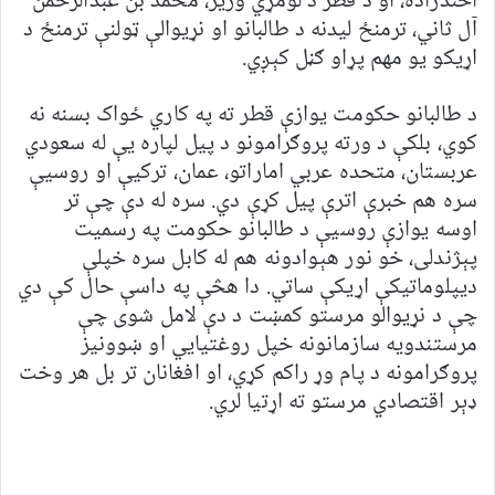
اخندزاده، او د قطر د لومړي وزیر، محمد بن عبدالرحمن
آل ثاني، ترمنځ لیدنه د طالبانو او نړیوالې ټولنې ترمنځ د
اړیکو یو مهم پړاو ګڼل کېږي.
د طالبانو حکومت یوازې قطر ته په کاري ځواک بسنه نه
کوي، بلکې د ورته پروګرامونو د پیل لپاره یې له سعودي
عربستان، متحده عربي اماراتو، عمان، ترکیې او روسیې
سره هم خبرې اترې پیل کړې دي. سره له دې چې تر
اوسه یوازې روسیې د طالبانو حکومت په رسمیت
پېژندلی، خو نور هېوادونه هم له کابل سره خپلې
دیپلوماتیکې اړیکې ساتي. دا هڅې په داسې حال کې دي
چې د نړیوالو مرستو کمښت د دې لامل شوی چې
مرستندویه سازمانونه خپل روغتیايي او ښوونیز
پروګرامونه د پام وړ راکم کړي، او افغانان تر بل هر وخت
ډېر اقتصادي مرستو ته اړتیا لري.