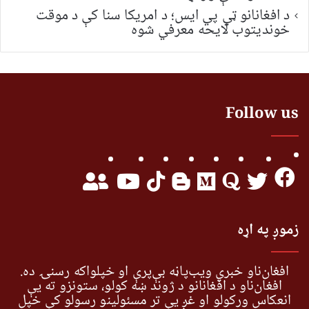
د افغانانو ټي پي ایس؛ د امریکا سنا کې د موقت
خونديتوب لایحه معرفي شوه
Follow us
زموږ په اړه
افغان‌ناو خبري ویب‌پاڼه بې‌پرې او خپلواکه رسنۍ ده.
افغان‌ناو د افغانانو د ژوند ښه کولو، ستونزو ته یې
انعکاس ورکولو او غږ یې تر مسئولینو رسولو کې خپل