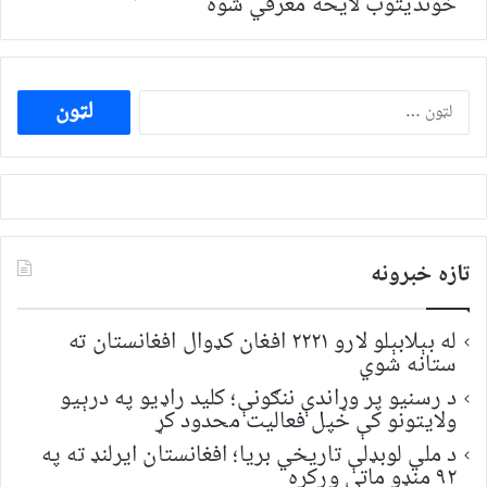
خونديتوب لایحه معرفي شوه
ددی
لپاره
لټون:
تازه خبرونه
له بېلابېلو لارو ۲۲۲۱ افغان کډوال افغانستان ته
ستانه شوي
د رسنیو پر وړاندې ننګونې؛ کلید راډیو په درېیو
ولایتونو کې خپل فعالیت محدود کړ
د ملي لوبډلې تاریخي بریا؛ افغانستان ایرلنډ ته په
۹۲ منډو ماتې ورکړه