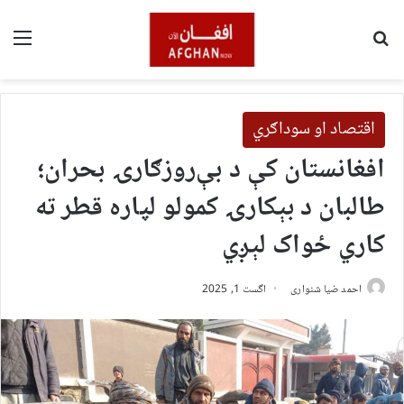
لټون
مین
اقتصاد او سوداګري
افغانستان کې د بې‌روزګارۍ بحران؛
طالبان د بېکارۍ کمولو لپاره قطر ته
کاري ځواک لېږي
احمد ضیا شنواری
اگست 1, 2025