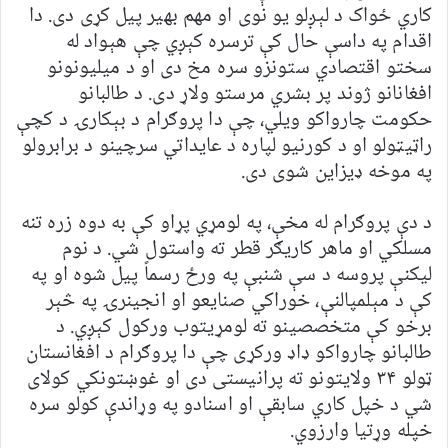
کاري ځواک د لېږلو یو نوی او مهم بهیر پیل کړی دی. دا
اقدام په داسې حال کې ترسره کېږي چې هېواد له
سختو اقتصادي ستونزو سره مخ دی او د میلیونونو
افغانانو ژوند پر بشري مرستو ولاړ دی. د طالبانو
حکومت چارواکو ویلي، چې دا پروګرام د بېکارۍ د کچې
راټیټولو او د کورنیو لپاره د عایداتي سرچینو د برابرولو
په موخه ډیزاین شوی دی.
د دې پروګرام له مخې، په لومړي پړاو کې به دوه زره تنه
مسلکي او ماهر کاریګر قطر ته واستول شي. د نوم
لیکنې پروسه د سې شنبې په ورځ رسماً پیل شوه او په
کې د مېلمپالنې، خوراکي صنایعو او انجینرۍ په څېر
برخو کې متخصصینو ته لومړیتوب ورکول کېږي. د
طالبانو چارواکو ډاډ ورکړی چې دا پروګرام د افغانستان
ټولو ۳۴ ولایتونو ته پرانیستی دی او غوښتونکي کولای
شي د خپل کاري سابقې او اسنادو په وړاندې کولو سره
خپله وړتیا وارزوي.