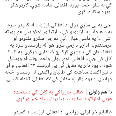
کې له سلو څخه پورته افغانۍ تبادله شوې. کارپوهانو
وېره ښکاره کړی .
چې په بې ساري ډول د افغانۍ ارزښت له کمېدو سره
به د هېواد په بازارونو کې د اړتیا وړ توکو بیې هم پورته
شي. دا په داسې مهال کې ده چې ملګرو ملتونو او
مرستندویه ادارو د ژمي سړی هوا له رارسېدو سره په
افغانستان کې د بشري کړکیچ خبرداری ورکړی. په ۲۰۰۳
کال کې چې د افغانۍ نوې پولی واحد چاپ او ووېشل
شوه د یوه ډالر په مقابل کې یې ارزښت ۴۳ افغانۍ و او
د تېر اګست میاشت کې طالبان واکمنۍ له رسېدو څخه
وړاندی د یوه ډالر په مقابل کې ۸۷ افغانۍ تبادله کېدلی.
دا هم ولولئ |
طالب چارواکي په کابل کې د متحده
عربي اماراتو د سفارت د بیا
پرانیستلو خبر ورکړی
.
طالبانو څو اونۍ وړاندی د افغانۍ ارزښت د کمیدو