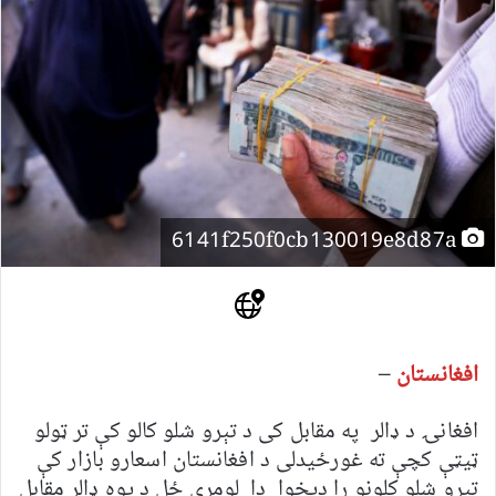
6141f250f0cb130019e8d87a
افغانستان
–
افغانۍ د ډالر په مقابل کی د تېرو شلو کالو کې تر ټولو
ټیټې کچې ته غورځیدلی د افغانستان اسعارو بازار کې
تېرو شلو کلونو را دیخوا دا لومړی ځل د یوه ډالر مقابل