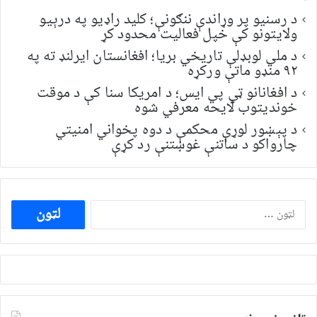
د رسنیو پر وړاندې ننګونې؛ کلید راډیو په درېیو
ولایتونو کې خپل فعالیت محدود کړ
د ملي لوبډلې تاریخي بریا؛ افغانستان ایرلنډ ته په
۹۲ منډو ماتې ورکړه
د افغانانو ټي پي ایس؛ د امریکا سنا کې د موقت
خونديتوب لایحه معرفي شوه
د پېښور لوړې محکمې د دوه پخواني امنیتي
چارواکو د ساتنې غوښتنې رد کړې
ددی
لپاره
لټون: