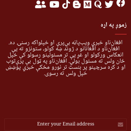
زموږ په اړه
افغان‌ناو خبري ویب‌پاڼه بې‌پرې او خپلواکه رسنۍ ده.
افغان‌ناو د افغانانو د ژوند ښه کولو، ستونزو ته یې
انعکاس ورکولو او غږ یې تر مسئولینو رسولو کې خپل
ځان ولس ته مسئول بولي. افغان‌ناو په ټول بې پرې‌توب
او د کره سرچینو پر بنسټ تر نورو مخکې خبري پوښښ
خپل ولس ته رسوي.
Enter
your