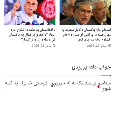
اسحاق ډار: پاکستان د کابل سقوط پر
د افغانستان په هکله د اڅکزي تازه
مهال هلته د ای ایس ای مشر د «چای
ادعا؛ “د جګړې پر مهال په پاکستان
څښلو» درنه بیه پرې کوي
کې وسله‌وال روزل کېدل”
جولای 27, 2026
جولای 23, 2026
ځواب دلته پرېږدئ
ستاسو برېښناليک به نه خپريږي.
غوښتى ځایونه په نښه
شوي
*
څ
ر
گ