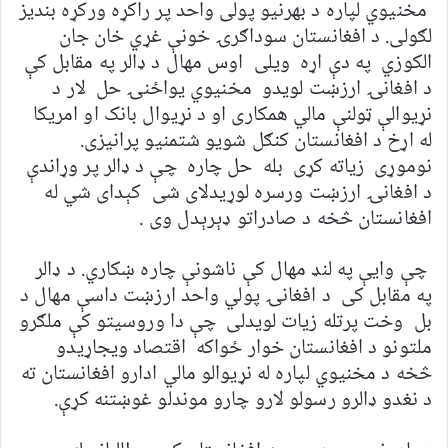
مخنیوي لپاره د بهرنیو پولی واحد پر راکړه ورکړه بندیز
لګولی. د افغانستان سوداګرۍ خونې غړي خان جان
الکوزي په دې اړه ویلی اوس مهال د ډالر په مقابل کې
د افغانۍ ارزښت لویدو مخنیوي یواځنۍ حل لار د
نړیوالې ټولنې مالي همکاری او د نړیوال بانک او امریکا
له اړخ د افغانستان کنګل شویو شتمنیو پرانیزی.
نوموړی زیاته کړی بله حل چاره چې د ډالر پر وړاندې
د افغانۍ ارزښت ورسره لوړیدلای شی کېدای شي له
افغانستان څخه د صادراتو ډېرېدل وی .
چې وایې په لنډ مهال کې ناشونې چاره ښکاري. د ډالر
په مقابل کی د افغانۍ پولي واحد ارزښت داسې مهال د
بل وخت پرتله زیات لویدلی چې دا وروسیتو کې ملګرو
ملتونو د افغانستان خوار ځواکه اقتصاد ویجاړیدو
څخه د مخنیوي لپاره له نړیوالو مالي ادارو افغانستان ته
د نغدو ډالرو رسولو لارو چارو موندلو غوښتنه کړې.