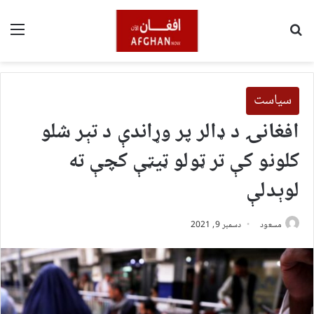
لټون
مین
سیاست
افغانۍ د ډالر پر وړاندې د تېر شلو
کلونو کې تر ټولو ټیټې کچې ته
لوېدلې
مسعود
دسمبر 9, 2021