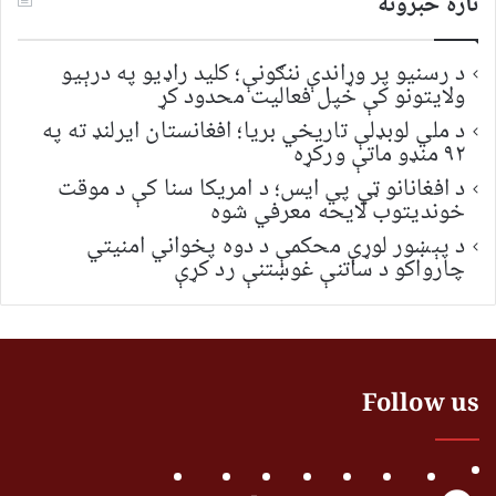
تازه خبرونه
د رسنیو پر وړاندې ننګونې؛ کلید راډیو په درېیو
ولایتونو کې خپل فعالیت محدود کړ
د ملي لوبډلې تاریخي بریا؛ افغانستان ایرلنډ ته په
۹۲ منډو ماتې ورکړه
د افغانانو ټي پي ایس؛ د امریکا سنا کې د موقت
خونديتوب لایحه معرفي شوه
د پېښور لوړې محکمې د دوه پخواني امنیتي
چارواکو د ساتنې غوښتنې رد کړې
Follow us