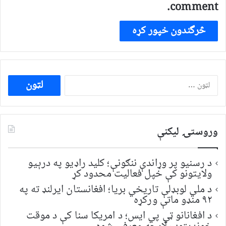
comment.
ددی
لپاره
لټون:
وروستۍ ليکنې
د رسنیو پر وړاندې ننګونې؛ کلید راډیو په درېیو
ولایتونو کې خپل فعالیت محدود کړ
د ملي لوبډلې تاریخي بریا؛ افغانستان ایرلنډ ته په
۹۲ منډو ماتې ورکړه
د افغانانو ټي پي ایس؛ د امریکا سنا کې د موقت