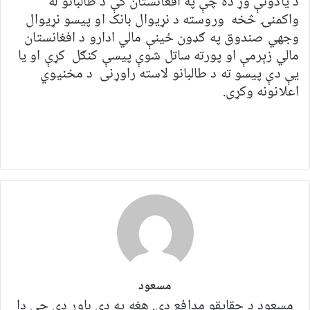
د یادونې وړ ده چې په افغانستان کې د طالبانو له
واکمنۍ څخه وروسته د نړیوال بانک او پیسو نړیوال
وجهي صندوق په ګډون ځینې مالي ادارو د افغانستان
مالي زېرمې او پورته ساتل شوې پیسې کنګل کړې او یا
یې دې پیسو ته د طالبانو لاسته راوړنی د مخنیوي
اعلانونه وکړی.
مسعود
مسعود د حقایقو مدافع دی. هغه په ​​​​دې باور دی چې دا