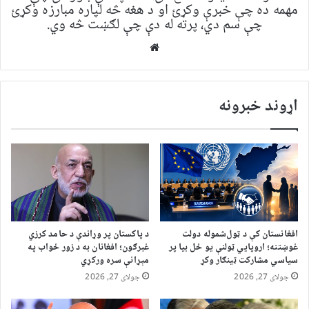
مهمه ده چې خبرې وکړئ او د هغه څه لپاره مبارزه وکړئ
چې سم دي، پرته له دې چې لګښت څه وي.
Website
اړوند خبرونه
افغانستان کې د ټول‌شموله دولت
د پاکستان پر وړاندې د حامد کرزي
غوښتنه؛ اروپايي ټولنې یو ځل بیا پر
غبرګون؛ افغانان به د زور ځواب په
سیاسي مشارکت ټینګار وکړ
مېړانې سره ورکړي
جولای 27, 2026
جولای 27, 2026