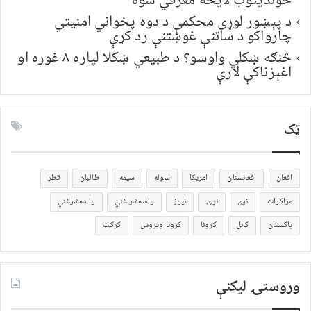
خونديتوب لایحه معرفي شوه
د پېښور لوړې محکمې د دوه پخواني امنیتي
چارواکو د ساتنې غوښتنې رد کړې
څنګه ښکلي واوسو؟ د طبیعي ښکلا لپاره ۸ غوره او
اغېزناکې لارې
ټک
افغان
افغانستان
امریکا
سوله
سیمه
طالبان
قطر
مزاکرات
نړی
نړۍ
نیوز
ولسمشر غني
ولسمشرغني
پاکستان
کابل
کرونا
کرونا ویروس
کرکټ
وروستۍ ليکنې