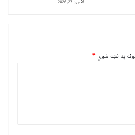
جون 27, 2026
نه په نښه شوي
*