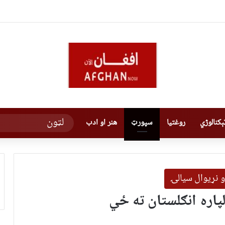
کنالوژي
روغتیا
سپورټ
هنر او ادب
و نړیوال سیالۍ
پاره انګلستان ته ځي