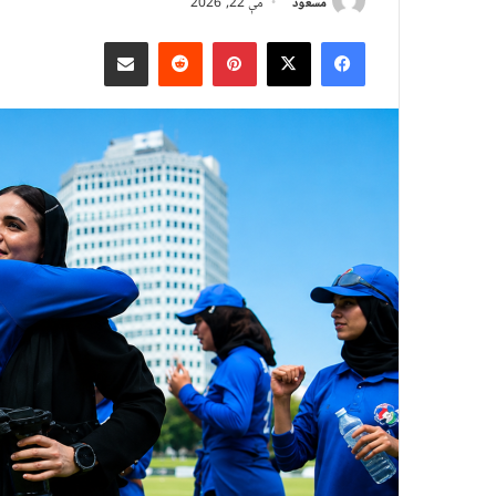
مسعود
مې 22, 2026
X
Facebook
Pinterest
Reddit
د بریښنالیک له لارې شریک کړئ