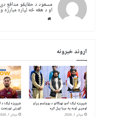
مسعود د حقایقو مدافع دی. 
او د هغه څه لپاره مبارزه
Website
اړوند خبرونه
شپږیزه لیګ؛ آمو نهنګانو د یوولسم پړاو
شپږیزه لیګ؛ د 
لومړۍ لوبه په بریا پیل کړه
کورنی ټورنمنټ 
جولای 1, 2026
جولای 1, 2026