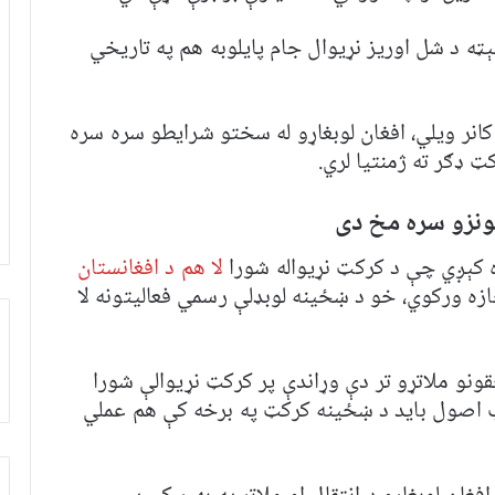
ټه د شل اوریز نړیوال جام پایلوبه هم په تاریخي
انر ویلي، افغان لوبغاړو له سختو شرایطو سره سره
 ډګر ته ژمنتیا لري.
ونزو سره مخ دی
ه کېږي چې د کرکټ نړیواله شورا
لا هم د افغانستان
جازه ورکوي، خو د ښځینه لوبډلې رسمي فعالیتونه لا
ونو ملاتړو تر دې وړاندې پر کرکټ نړیوالې شورا
 اصول باید د ښځینه کرکټ په برخه کې هم عملي