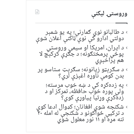
وروستۍ ليکنې
د طالبانو نوي ګمارنې؛ په یو شمېر
دولتي ادارو کې نوې ټاکنې اعلان شوې
د ایران، امریکا او سیمې وروستي
پوځي پرمختګونه؛ د جګړې کړکېچ لا
هم پراخېږي
د سګرېټو زیانونه؛ سګرېټ ستاسو پر
بدن کومې ناوړه اغېزې لري؟
په زده‌کړه کې د ښه خوب مرسته؛
ولې پوره خوب حافظه، تمرکز او د
زده‌کړې وړتیا پیاوړې کوي؟
شکنجه شوي افغانان؛ کډوال ادعا کوي
د ترکیې ځواکونو د شکنجې له امله ۲۰
تنه مړه او ۱۱ نور معلول شوي