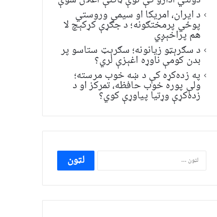
دولتي ادارو کې نوې ټاکنې اعلان شوې
د ایران، امریکا او سیمې وروستي
پوځي پرمختګونه؛ د جګړې کړکېچ لا
هم پراخېږي
د سګرېټو زیانونه؛ سګرېټ ستاسو پر
بدن کومې ناوړه اغېزې لري؟
په زده‌کړه کې د ښه خوب مرسته؛
ولې پوره خوب حافظه، تمرکز او د
زده‌کړې وړتیا پیاوړې کوي؟
ددی
لپاره
لټون: