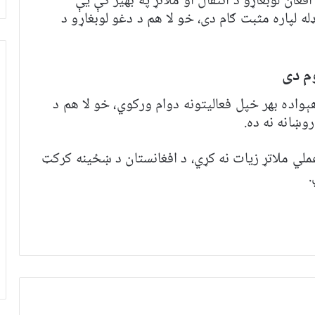
غان لوبغاړو د انتقال او ملاتړ په بهیر کې یې
ه لپاره مثبت ګام دی، خو لا هم د دغو لوبغاړو د
وم دی
واده بهر خپل فعالیتونه دوام ورکوي، خو لا هم د
وښانه نه ده.
ملي ملاتړ زیات نه کړي، د افغانستان د ښځینه کرکټ
.