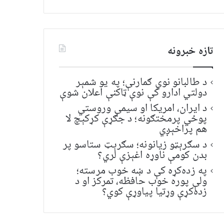
تازه خبرونه
د طالبانو نوي ګمارنې؛ په یو شمېر
دولتي ادارو کې نوې ټاکنې اعلان شوې
د ایران، امریکا او سیمې وروستي
پوځي پرمختګونه؛ د جګړې کړکېچ لا
هم پراخېږي
د سګرېټو زیانونه؛ سګرېټ ستاسو پر
بدن کومې ناوړه اغېزې لري؟
په زده‌کړه کې د ښه خوب مرسته؛
ولې پوره خوب حافظه، تمرکز او د
زده‌کړې وړتیا پیاوړې کوي؟