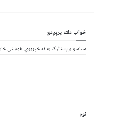
ځواب دلته پرېږدئ
ستاسو برېښناليک به نه خپريږي.
غوښتى ځایو
څ
ر
گ
ن
د
و
ن
*
نوم