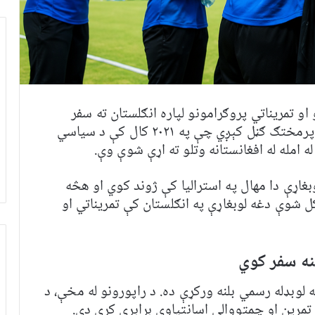
او تمریناتي پروګرامونو لپاره انګلستان ته سفر
وکړي. دا سفر د هغو افغان لوبغاړو لپاره مهم پرمختګ ګڼل کېږي چې په ۲۰۲۱ کال کې د سیاسي
 امله له افغانستانه وتلو ته اړې شوې وې.
غاړې دا مهال په استرالیا کې ژوند کوي او هڅه
 شوې دغه لوبغاړې په انګلستان کې تمریناتي او
لنه سفر کوي
 لوبډله رسمي بلنه ورکړې ده. د راپورونو له مخې، د
تمرین او چمتووالي اسانتیاوې برابرې کړې دي.