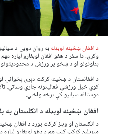
د افغان ښځینه لوبډله
به روان دوبی د سیالیو 
بدلونونو او د ښځو پر ورزش د محدودیتونو له
د افغانستان د ښځینه کرکټ ډېری پخوانۍ لوب
کوي خپل ورزشي فعالیتونه جاري وساتي. ټاکل
دوستانه سیالیو کې برخه واخلي.
افغان ښځینه لوبډله د انګلستان په ب
د انګلستان او وېلز کرکټ بورډ د افغان ښځینه
مېریلبن کرکټ کلب هم د دغو لوبغاړو لپاره د 