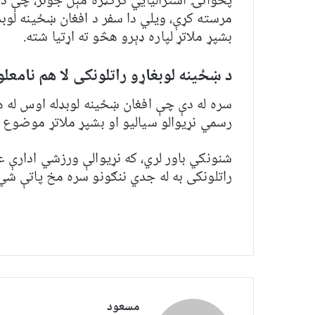
پخوانۍ استرالیایي کرکټره مېل جونز، چې د اف
مرسته کړې، ویلي دا سفر د افغان ښځینه لوبډل
بشپړ ملاتړ لپاره ډېرو هڅو ته اړتیا شته.
د ښځینه لوبغاړو راتلونکی لا هم نامعل
سره له دې چې افغان ښځینه لوبډله اوس له هې
رسمي نړیوالو سیالیو او بشپړ ملاتړ موضوع ر
شنونکي باور لري، که نړیوالې ورزشي ادارې ع
راتلونکی به له جدي ننګونو سره مخ پاتې شي
مسعود