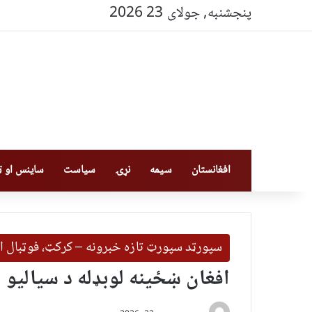
پنجشنبه, جولای 23 2026
افغانستان
سیمه
نړۍ
سیاست
ساینس او ټې
سپورټد سپورټ تازه خبرونه – کرکټ، فوټبال ا
افغان ښځینه لوبډله د سیالیو ل