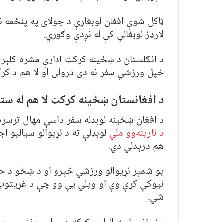
ټاکل شوې افغان لوبغاړې د جولای په پنځمه نې
لارډز لوبغالي کې له نږدې وګوري.
د انګلستان د ښځینه کرکټ ادارې مشره کلېر ک
خپل ورزشي سفر نه دی درولی او لا هم د کرکټ
د افغانستان ښځینه کرکټ لا هم له ست
د افغان ښځینه لوبډله سفر داسې مهال ترسر
د نارینه‌وو ملي
لوبډلې ته د نړیوالو سیالیو ا
هم درېدلي دي.
یو شمېر نړیوالو ورزشي څېرو او د ښځو د حق
نیوکې کړې وې او ویلي یې وو چې د غړیتوب
شي.