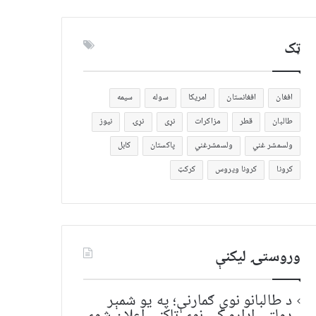
ټک
افغان
افغانستان
امریکا
سوله
سیمه
طالبان
قطر
مزاکرات
نړی
نړۍ
نیوز
ولسمشر غني
ولسمشرغني
پاکستان
کابل
کرونا
کرونا ویروس
کرکټ
وروستۍ ليکنې
د طالبانو نوي ګمارنې؛ په یو شمېر