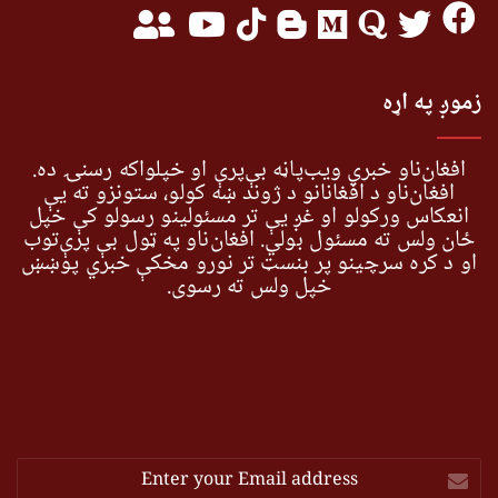
زموږ په اړه
افغان‌ناو خبري ویب‌پاڼه بې‌پرې او خپلواکه رسنۍ ده.
افغان‌ناو د افغانانو د ژوند ښه کولو، ستونزو ته یې
انعکاس ورکولو او غږ یې تر مسئولینو رسولو کې خپل
ځان ولس ته مسئول بولي. افغان‌ناو په ټول بې پرې‌توب
او د کره سرچینو پر بنسټ تر نورو مخکې خبري پوښښ
خپل ولس ته رسوي.
Enter
your