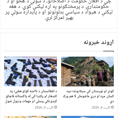
چې د افغان حکومت د اصلاحاتو، د سولې د هڅو او د
حکومتدارۍ د پرمختګونو په اړه لیکنې کوي. د هغه
لیکنې د هیواد د سیاسي بدلونونو او د پایداره سولې پر
بهیر تمرکز لري.
اړوند خبرونه
کونړ او نورستان کې سېلابونه؛ دوه
د افغانستان د ناامنه کولو هڅې؛ په
کسان مړه او درې ماشومان لا هم ورک
کندهار او پکتیا کې له پاکستانه قاچاق
دي
کېدونکې وسلې او مهمات ونیول شول
اگست 4, 2026
اگست 3, 2026