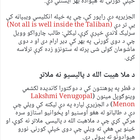
خپلې کورنۍ له هېواده بهر ایستلي دي.
الجزیرپه دې راپور کې، چې په خپله انکلیسي ویبپاڼه کې
یې تر دې
(Not all is well inside the Taliban)
سرلیک لاندې خپرې کړې، لیکلي: طالب چارواکو وویل
چې د دوی کورنۍ په بهر کې ډیر ارام دی او د دوی
ماشومان کولی شی پرته له ستونزو زده کړې ترلاسه
کړی.
د ملا هیبت الله د پالیسیو نه ملاتړ
د قطر په پوهنتون کې د دوکتورا کاندیده لکشمي
وینوګوپل مینون (
Lakshmi Venugopal
Menon
) د الجزیرې لپاره په دې لیکنه کې ویلي چې
دې د طالبانو له هغو اوسنیو او پخوانیو استازو سره
مرکې کړي چې د ملاهبت الله د پالیسۍ ملاتړ نه کوي، او
ځینو یې هغې ته ویلي چې دوی خپلې کورنۍ نورو
هیوادونو ته بېولي دي.