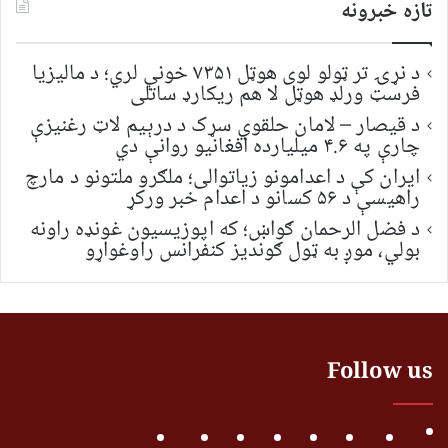
تازه خبرونه
د نړۍ تر ټولو لوی هوټل ۷۳۵۱ خونې لري؛ د مالیزیا
فرسټ ورلډ هوټل لا هم ریکارډ ساتلی
د قیصار – لامان حلقوي سړک د درېیم لاټ رغنیزې
چارې په ۴.۶ میلیارده افغانیو روانې دي
ایران کې د اعدامونو زیاتوالی؛ ملګرو ملتونو د مارچ
راهیسې د ۵۶ کسانو د اعدام خبر ورکړ
د فضل الرحمان ګواښ؛ که اپوزیسیون غونډه راونه
بولي، موږ به ټول ګوندیز کنفرانس راوغواړو
Follow us