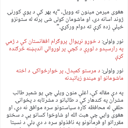
هغوی میرمن مینون ته وویل، “په بهر کې د یوې کورنۍ
ژوند اسانه دی، او ماشومان کولی شی پرته له ستونزو
خپلې زده کړې ته دوام ورکړي.”
نور ولولئ:
د خوړو نړیوال پروګرام افغانستان کې د ژمي
په رارسېدو د لوږې د کچې پر لوړوالي اندېښنه څرګنده
کړې
نور ولولئ:
د مرستو کمېدل، پر خوارځواکۍ د اخته
ماشومانو او میندو زیاتېدنه
په دې مقاله کې، اغلې منون ویلي چې یو شمېر طالب
مشران په کندهار کې د طالبانو د مشرتابه د پخوانۍ
حلقې له محافظه کاره سیاستونو سره موافق نه دي، او
هغوی وايي چې هبت الله او شاوخوا کسانو یې د سختو
مقرراتو او فرمانونو په نافذولو سره د دې ډلې د نسبتا