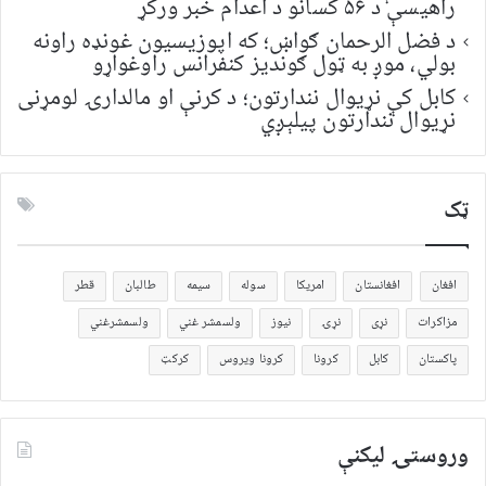
راهیسې د ۵۶ کسانو د اعدام خبر ورکړ
د فضل الرحمان ګواښ؛ که اپوزیسیون غونډه راونه
بولي، موږ به ټول ګوندیز کنفرانس راوغواړو
کابل کې نړیوال نندارتون؛ د کرنې او مالدارۍ لومړنی
نړیوال نندارتون پیلېږي
ټک
افغان
افغانستان
امریکا
سوله
سیمه
طالبان
قطر
مزاکرات
نړی
نړۍ
نیوز
ولسمشر غني
ولسمشرغني
پاکستان
کابل
کرونا
کرونا ویروس
کرکټ
وروستۍ ليکنې