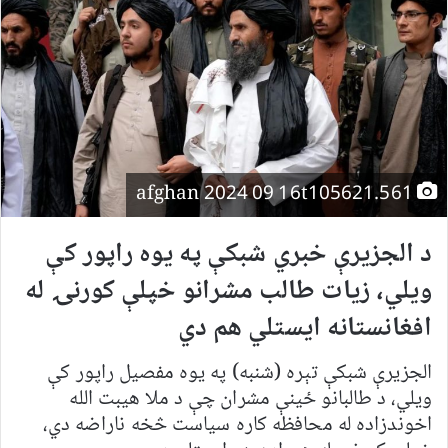
afghan 2024 09 16t105621.561
د الجزیرې خبري شبکې په یوه راپور کې
ویلي، زیات طالب مشرانو خپلې کورنۍ له
افغانستانه ایستلي هم دي
الجزیرې شبکې تېره (شنبه) په یوه مفصیل راپور کې
ویلي، د طالبانو ځینې مشران چې د ملا هیبت الله
اخوندزاده له محافظه کاره سیاست څخه ناراضه دي،