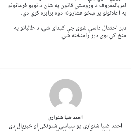
امربالمعروف د وروستي قانون په شان د نویو فرمانونو
په اعلانولو پر ښځو فشارونه دوه برابره کړي دي.
ډېر احتمال داسې شوی چې کېدای شي، د طالبانو په
منځ کې لوی درز رامنځته شي.
احمد ضیا شنواری
احمد ضیا شنواری یو سياسي شنونکی او خبریال دی