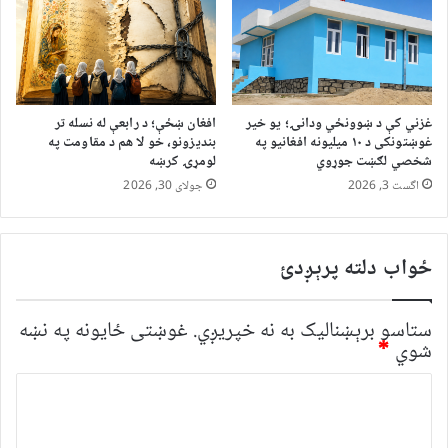
غزني کې د ښوونځي ودانۍ؛ یو خیر
افغان ښځې؛ د رابعې له نسله تر
غوښتونکی د ۱۰ میلیونه افغانیو په
بندیزونو، خو لا هم د مقاومت په
شخصي لګښت جوړوي
لومړۍ کرښه
اگست 3, 2026
جولای 30, 2026
ځواب دلته پرېږدئ
ستاسو برېښناليک به نه خپريږي.
غوښتى ځایونه په نښه
شوي
*
څ
ر
گ