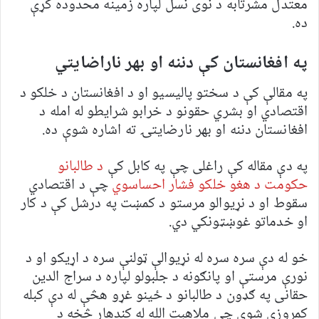
معتدل مشرتابه د نوی نسل لپاره زمینه محدوده کړې
ده.
په افغانستان کې دننه او بهر ناراضایتي
په مقالې کې د سختو پالیسیو او د افغانستان د خلکو د
اقتصادي او بشري حقونو د خرابو شرایطو له امله د
افغانستان دننه او بهر نارضایتۍ ته اشاره شوې ده.
په دې مقاله کې راغلی چې په کابل کې
د طالبانو
حکومت د هغو خلکو فشار احساسوي
چې د اقتصادي
سقوط او د نړیوالو مرستو د کمښت په درشل کې د کار
او خدماتو غوښټونکي دي.
خو له دې سره سره له نړیوالې ټولنې سره د اړیکو او د
نورې مرستې او پانګونه د جلبولو لپاره د سراج الدین
حقانی په ګډون د طالبانو د ځینو غړو هڅې له دې کبله
کمروزې شوي چې ملاهبت الله له کندهار څخه د