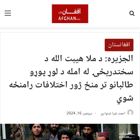
لټون
مین
افغانستان
الجزیره: د ملا هیبت الله د
سختدریځۍ له امله د لوړ پوړو
طالبانو تر منځ ژور اختلافات رامنځه
شوي
احمد ضیا شنواری
سپتمبر 16, 2024