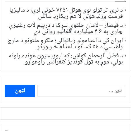
د نړۍ تر ټولو لوی هوټل ۷۳۵۱ خونې لري؛ د مالیزیا
فرسټ ورلډ هوټل لا هم ریکارډ ساتلی
د قیصار – لامان حلقوي سړک د درېیم لاټ رغنیزې
چارې په ۴.۶ میلیارده افغانیو روانې دي
ایران کې د اعدامونو زیاتوالی؛ ملګرو ملتونو د مارچ
راهیسې د ۵۶ کسانو د اعدام خبر ورکړ
د فضل الرحمان ګواښ؛ که اپوزیسیون غونډه راونه
بولي، موږ به ټول ګوندیز کنفرانس راوغواړو
ددی
لپاره
لټون: