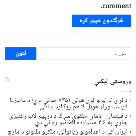
comment.
ددی
لپاره
لټون:
وروستۍ ليکنې
د نړۍ تر ټولو لوی هوټل ۷۳۵۱ خونې لري؛ د مالیزیا
فرسټ ورلډ هوټل لا هم ریکارډ ساتلی
د قیصار – لامان حلقوي سړک د درېیم لاټ رغنیزې
چارې په ۴.۶ میلیارده افغانیو روانې دي
ایران کې د اعدامونو زیاتوالی؛ ملګرو ملتونو د مارچ