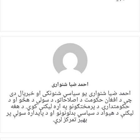
احمد ضیا شنواری
احمد ضیا شنواری یو سياسي شنونکی او خبریال دی
چې د افغان حکومت د اصلاحاتو، د سولې د هڅو او د
حکومتدارۍ د پرمختګونو په اړه لیکنې کوي. د هغه
لیکنې د هیواد د سیاسي بدلونونو او د پایداره سولې پر
بهیر تمرکز لري.