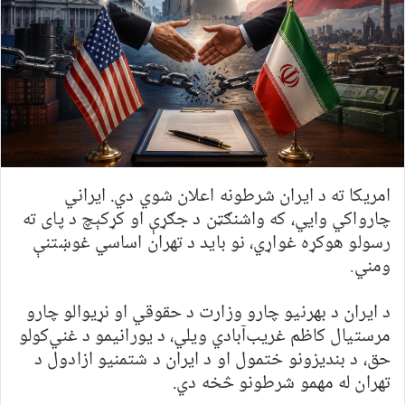
امریکا ته د ایران شرطونه اعلان شوي دي. ایراني
چارواکي وایي، که واشنګټن د جګړې او کړکېچ د پای ته
رسولو هوکړه غواړي، نو باید د تهران اساسي غوښتنې
ومني
.
د ایران د بهرنیو چارو وزارت د حقوقي او نړیوالو چارو
مرستیال کاظم غریب‌آبادي ویلي، د یورانیمو د غني‌کولو
حق، د بندیزونو ختمول او د ایران د شتمنیو ازادول د
تهران له مهمو شرطونو څخه دي.