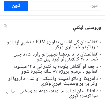
ددی
لپاره
لټون:
وروستۍ ليکنې
افغانستان کې اقلیمي بدلون؛ IOM د بشري اړتیاوو
د زیاتېدو خبرداری ورکړ
افغانستان ته د برېښنا تجهیزاتو واردات؛ د چین
څخه د ۲۷ کانټینرونو لېږد پیل شو
د چغه او آقتاش پلونه؛ په کندز کې د ۱۲ میلیونه
افغانیو د ترمیم پروژه ۸۷ سلنه بشپړه شوې
د امریکا او ناټو امنیت؛ واشنګټن او لندن د اروپا او
اوکراین پر وضعیت خبرې وکړې
د افغانستان او ایرلنډ لوبه؛ دویمه یو ورځنۍ سیالي
سبا ترسره کېږي