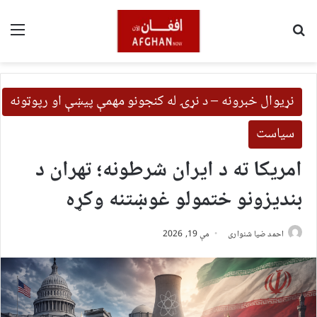
لټون
مین
نړیوال خبرونه – د نړۍ له کنجونو مهمې پیښې او رپوټونه
سیاست
امریکا ته د ایران شرطونه؛ تهران د
بندیزونو ختمولو غوښتنه وکړه
احمد ضیا شنواری
مې 19, 2026