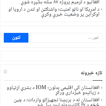
افغانیو د ترمیم پروژه ۸۷ سلنه بشپړه شوې
د امریکا او ناټو امنیت؛ واشنګټن او لندن د اروپا او
اوکراین پر وضعیت خبرې وکړې
ددی
لپاره
لټون:
تازه خبرونه
افغانستان کې اقلیمي بدلون؛ IOM د بشري اړتیاوو
د زیاتېدو خبرداری ورکړ
افغانستان ته د برېښنا تجهیزاتو واردات؛ د چین
څخه د ۲۷ کانټینرونو لېږد پیل شو