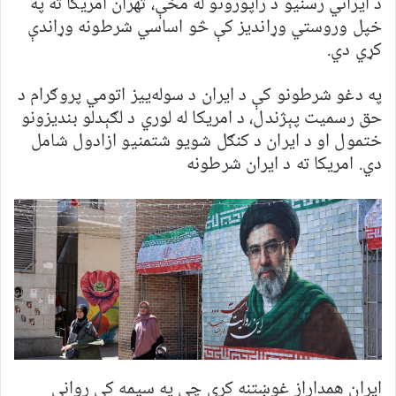
د ایراني رسنیو د راپورونو له مخې، تهران امریکا ته په
خپل وروستي وړاندیز کې څو اساسي شرطونه وړاندې
کړي دي.
په دغو شرطونو کې د ایران د سوله‌ییز اتومي پروګرام د
حق رسمیت پېژندل، د امریکا له لوري د لګېدلو بندیزونو
ختمول او د ایران د کنګل شویو شتمنیو ازادول شامل
دي. امریکا ته د ایران شرطونه
ایران همداراز غوښتنه کړې چې په سیمه کې روانې