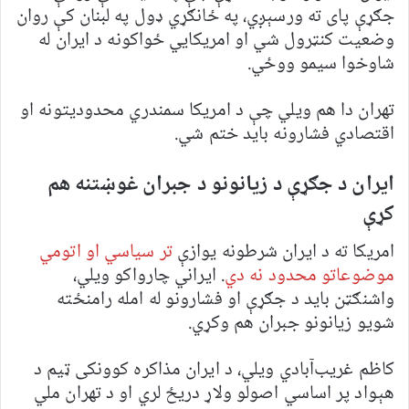
جګړې پای ته ورسېږي، په ځانګړي ډول په لبنان کې روان
وضعیت کنټرول شي او امریکايي ځواکونه د ایران له
شاوخوا سیمو ووځي.
تهران دا هم ویلي چې د امریکا سمندري محدودیتونه او
اقتصادي فشارونه باید ختم شي.
ایران د جګړې د زیانونو د جبران غوښتنه هم
کړې
امریکا ته د ایران شرطونه یوازې
تر سیاسي او اتومي
موضوعاتو محدود نه دي
. ایراني چارواکو ویلي،
واشنګټن باید د جګړې او فشارونو له امله رامنځته
شویو زیانونو جبران هم وکړي.
کاظم غریب‌آبادي ویلي، د ایران مذاکره کوونکی ټیم د
هېواد پر اساسي اصولو ولاړ دریځ لري او د تهران ملي