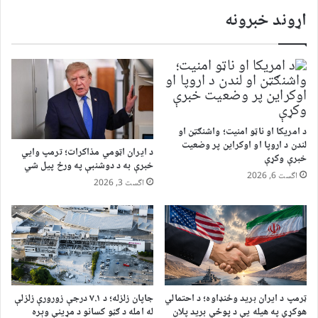
اړوند خبرونه
د امریکا او ناټو امنیت؛ واشنګټن او
لندن د اروپا او اوکراین پر وضعیت
د ایران اټومي مذاکرات؛ ترمپ وایي
خبرې وکړې
خبرې به د دوشنبې په ورځ پیل شي
اگست 6, 2026
اگست 3, 2026
ټرمپ د ایران برید وځنډاوه؛ د احتمالي
جاپان زلزله؛ د ۷.۱ درجې زورورې زلزلې
هوکړې په هیله یې د پوځي برید پلان
له امله د ګڼو کسانو د مړینې وېره