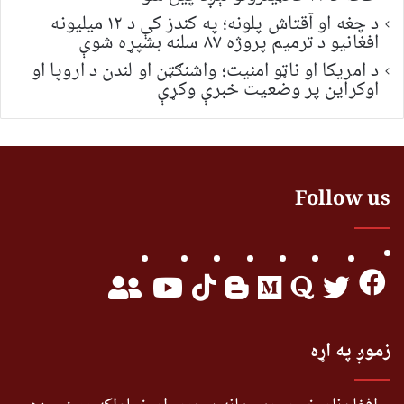
د چغه او آقتاش پلونه؛ په کندز کې د ۱۲ میلیونه
افغانیو د ترمیم پروژه ۸۷ سلنه بشپړه شوې
د امریکا او ناټو امنیت؛ واشنګټن او لندن د اروپا او
اوکراین پر وضعیت خبرې وکړې
Follow us
زموږ په اړه