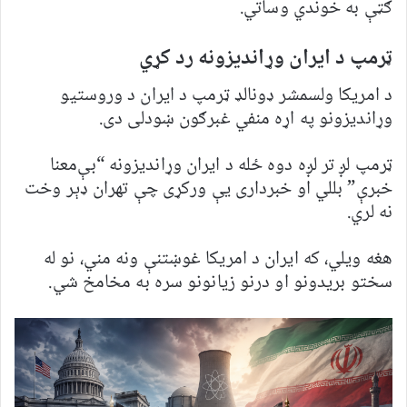
ګټې به خوندي وساتي.
ټرمپ د ایران وړاندیزونه رد کړي
د امریکا ولسمشر ډونالډ ټرمپ د ایران د وروستیو
وړاندیزونو په اړه منفي غبرګون ښودلی دی.
ټرمپ لږ تر لږه دوه ځله د ایران وړاندیزونه “بې‌معنا
خبرې” بللي او خبرداری یې ورکړی چې تهران ډېر وخت
نه لري.
هغه ویلي، که ایران د امریکا غوښتنې ونه مني، نو له
سختو بریدونو او درنو زیانونو سره به مخامخ شي.