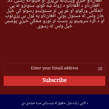
افغان‌ناو خبري ویب‌پاڼه بې‌پرې او خپلواکه رسنۍ ده.
افغان‌ناو د افغانانو د ژوند ښه کولو، ستونزو ته یې
انعکاس ورکولو او غږ یې تر مسئولینو رسولو کې خپل
ځان ولس ته مسئول بولي. افغان‌ناو په ټول بې پرې‌توب
او د کره سرچینو پر بنسټ تر نورو مخکې خبري پوښښ
خپل ولس ته رسوي.
Enter
your
Email
address
د کاپي رایټ ټول حقوق له ویب‌پاڼې سره خوندي دي.