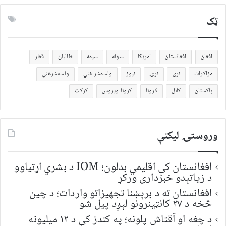
ټک
افغان
افغانستان
امریکا
سوله
سیمه
طالبان
قطر
مزاکرات
نړی
نړۍ
نیوز
ولسمشر غني
ولسمشرغني
پاکستان
کابل
کرونا
کرونا ویروس
کرکټ
وروستۍ ليکنې
افغانستان کې اقلیمي بدلون؛ IOM د بشري اړتیاوو
د زیاتېدو خبرداری ورکړ
افغانستان ته د برېښنا تجهیزاتو واردات؛ د چین
څخه د ۲۷ کانټینرونو لېږد پیل شو
د چغه او آقتاش پلونه؛ په کندز کې د ۱۲ میلیونه