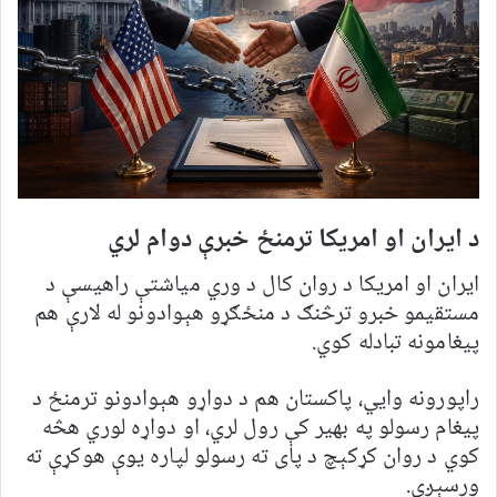
د ایران او امریکا ترمنځ خبرې دوام لري
ایران او امریکا د روان کال د وري میاشتې راهیسې د
مستقیمو خبرو ترڅنګ د منځګړو هېوادونو له لارې هم
پیغامونه تبادله کوي.
راپورونه وایي، پاکستان هم د دواړو هېوادونو ترمنځ د
پیغام رسولو په بهیر کې رول لري، او دواړه لوري هڅه
کوي د روان کړکېچ د پای ته رسولو لپاره یوې هوکړې ته
ورسېږي.