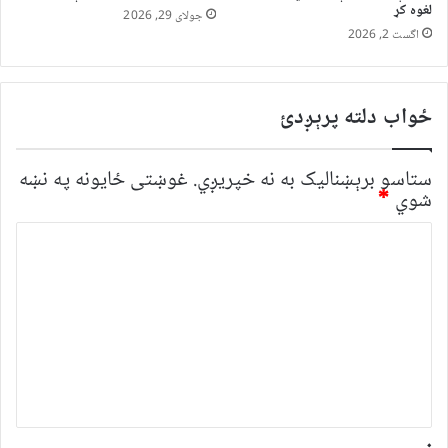
لغوه کړ
جولای 29, 2026
اگست 2, 2026
ځواب دلته پرېږدئ
ستاسو برېښناليک به نه خپريږي.
غوښتى ځایونه په نښه
شوي
*
څ
ر
گ
ن
د
و
ن
*