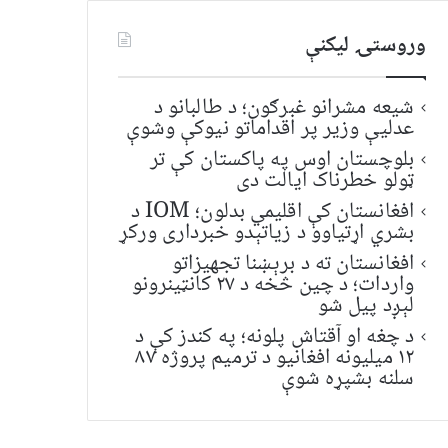
وروستۍ ليکنې
شیعه مشرانو غبرګون؛ د طالبانو د
عدلیې وزیر پر اقداماتو نیوکې وشوې
بلوچستان اوس په پاکستان کې تر
ټولو خطرناک ایالت دی
افغانستان کې اقلیمي بدلون؛ IOM د
بشري اړتیاوو د زیاتېدو خبرداری ورکړ
افغانستان ته د برېښنا تجهیزاتو
واردات؛ د چین څخه د ۲۷ کانټینرونو
لېږد پیل شو
د چغه او آقتاش پلونه؛ په کندز کې د
۱۲ میلیونه افغانیو د ترمیم پروژه ۸۷
سلنه بشپړه شوې