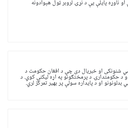
 او ناوړه پایلې یې د نړۍ لروبر ټول هېوادونه
ي شنونکی او خبریال دی چې د افغان حکومت د
و د حکومتدارۍ د پرمختګونو په اړه لیکنې کوي. د
بدلونونو او د پایداره سولې پر بهیر تمرکز لري.