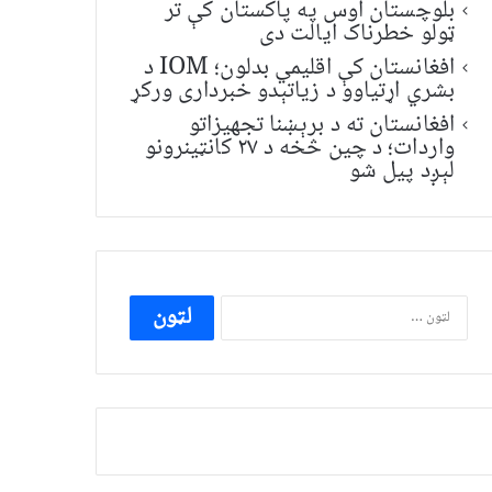
بلوچستان اوس په پاکستان کې تر
ټولو خطرناک ایالت دی
افغانستان کې اقلیمي بدلون؛ IOM د
بشري اړتیاوو د زیاتېدو خبرداری ورکړ
افغانستان ته د برېښنا تجهیزاتو
واردات؛ د چین څخه د ۲۷ کانټینرونو
لېږد پیل شو
ددی
لپاره
لټون: