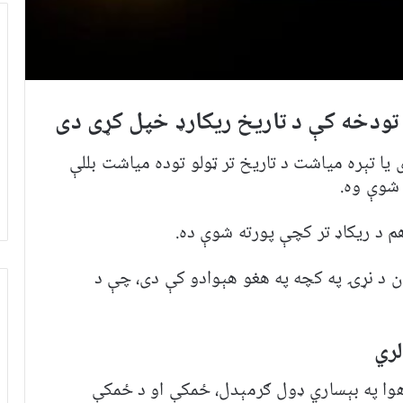
ژندې ادارې د ۲۰۲۳ کال جولای یا تېره میاشت د تاریخ تر ټولو توده میاشت بللې
 شوې وه.
 د ریکاډ تر کچې پورته شوې ده.
ان د نړۍ په کچه په هغو هېوادو کې دی، چې د
لري
د هوا په بېساري ډول ګرمېدل، ځمکې او د ځمکې