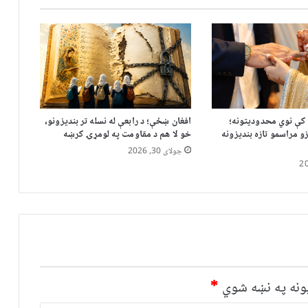
 کې نوي محدودیتونه؛
افغان ښځې؛ د رابعې له نسله تر بندیزونو،
زو مراسمو تازه بندیزونه
خو لا هم د مقاومت په لومړۍ کرښه
جولای 30, 2026
نه په نښه شوي
*