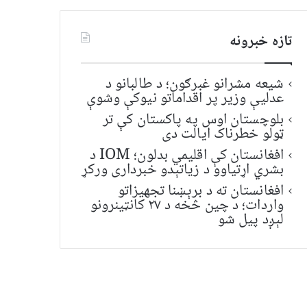
تازه خبرونه
شیعه مشرانو غبرګون؛ د طالبانو د
عدلیې وزیر پر اقداماتو نیوکې وشوې
بلوچستان اوس په پاکستان کې تر
ټولو خطرناک ایالت دی
افغانستان کې اقلیمي بدلون؛ IOM د
بشري اړتیاوو د زیاتېدو خبرداری ورکړ
افغانستان ته د برېښنا تجهیزاتو
واردات؛ د چین څخه د ۲۷ کانټینرونو
لېږد پیل شو