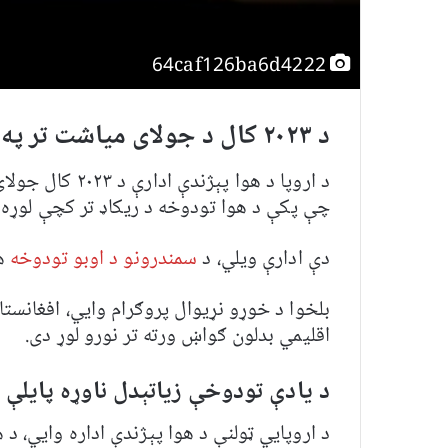
64caf126ba6d4222
د ۲۰۲۳ کال د جولای میاشت تر په تودخه کې د تاریخ ریکارډ خپل کړی دی
د اروپا د هوا پې
چې پکې د هوا تودوخه د ریکاډ تر کچې لوړه
دې ادارې ویلي، د
سمندرونو د اوبو تودوخه
هم
بلخوا د خوړو نړیوال پروګرام وايي، افغانست
اقلیمي بدلون ګواښ ورته تر نورو لوړ دی.
د یادې تودوخې زیاتېدل ناوړه پایلې 
د اروپايي ټولنې د هوا پېژندې اداره وايي، 