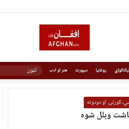
کنالوژي
روغتیا
سپورټ
هنر او ادب
یښې، کورنۍ او دودونه
یاشت وبلل شوه