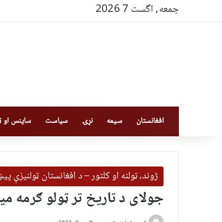
جمعه, اگست 7 2026
افغانستان
سیمه
نړۍ
سیاست
ساینس او ټې
ژوند، ټولنه او کلتور – د افغانستان ټولنیزې پ
جولای د تاریخ تر ټولو ګرمه م