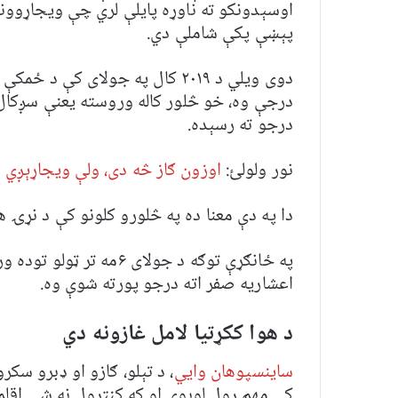
اوسېدونکو ته ناوړه پایلې لري چې ویجاړوون
پېښې پکې شاملې دي.
درجو ته رسېده.
نور ولولئ:
اوزون ګاز څه دی، ولې ویجاړېږي 
دا په دې معنا ده په څلورو کلونو کې د نړۍ هوا صفر اعشار
اعشاریه صفر اته درجو پورته شوې وه.
د هوا ککړتیا لامل غازونه دي
ساینسپوهان وايي
، د تېلو، ګازو او ډبرو سک
کې مهم رول لوبوي او که کنټرول نه شي اقلم 