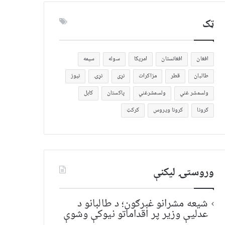
ټک
افغان
افغانستان
امریکا
سوله
سیمه
طالبان
قطر
مزاکرات
نړی
نړۍ
نیوز
ولسمشر غني
ولسمشرغني
پاکستان
کابل
کرونا
کرونا ویروس
کرکټ
وروستۍ ليکنې
شیعه مشرانو غبرګون؛ د طالبانو د
عدلیې وزیر پر اقداماتو نیوکې وشوې