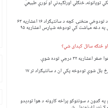
کي توپانونه، ځنګلي اورلګېدنې او نورې طبیعي
دوی ویلي د ۲۰۱۹ کال په جولای کې د ځمکې د تودوخې منځنۍ کچه د سانتیګراد ۱۶ اعشاریه ۶۳
درجې وه، خو څلور کاله وروسته یعنې سږکال په دغه میاشت کې تودوخه شپاړس اعشاریه ۹۵
او څنګه ساتل کېدای شي؟
یه ۳۲ درجې توده شوې.
په ځانګړې توګه د جولای ۶مه تر ټولو توده ورځ بلل شوې تودوخه پکې ان د سانتیګراد تر ۱۷
رو په ګډون د سونتوکو پراخه کارونه د هوا تودېدو
لا نور اغېزمنولی شي.