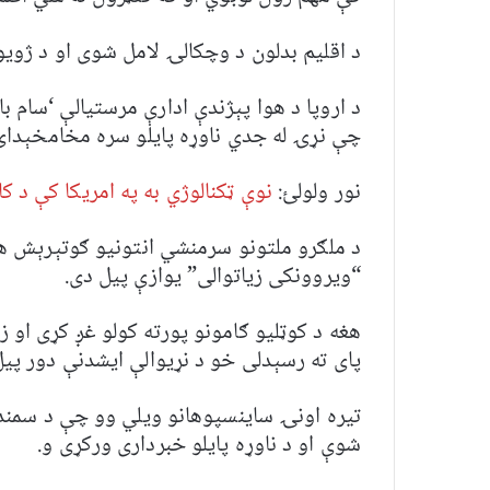
د اقلیم بدلون د وچکالۍ لامل شوی او د ژوي
د اروپا د هوا پېژندې ادارې مرستیالې ‘سا
چې نړۍ له جدي ناوړه پایلو سره مخامخېدا
نور ولولئ:
نوې ټکنالوژي به په امریکا کې د 
د ملګرو ملتونو سرمنشي انتونیو ګوتېرېش 
“ویروونکی زیاتوالی” یوازې پیل دی.
هغه د کوټليو ګامونو پورته کولو غږ کړی او 
پای ته رسېدلی خو د نړیوالې ایشدنې دور پی
تیره اونۍ ساینسپوهانو ویلي وو چې د سمند
شوې او د ناوړه پایلو خبرداری ورکړی و.