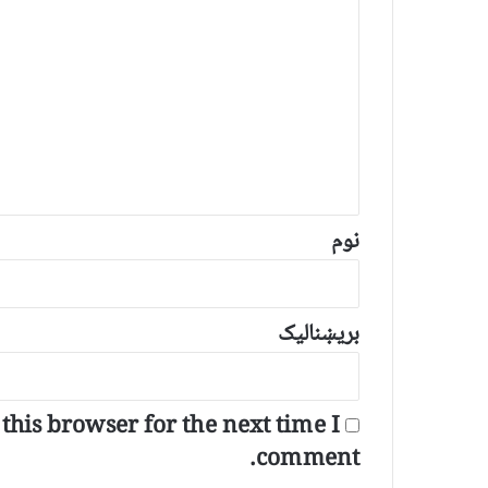
څ
ر
گ
ن
د
و
ن
*
نوم
بریښنالیک
his browser for the next time I
comment.