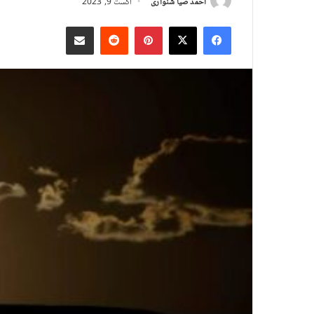
احمد ضیا شنواری
اگست 9, 2023
X
Facebook
Pinterest
Reddit
د بریښنالیک له لارې شریک کړئ