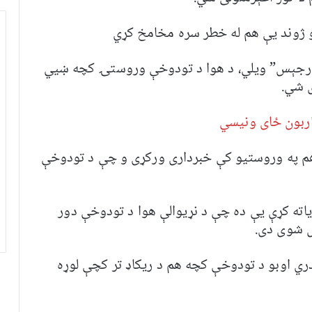
و ژوند یې هم له خطر سره مخامخ کړي
م بارجېس” ویلي، د هوا د تودوخې وروستۍ کچه ښيي
ی شي.
کاربون ځای ونیسي
هم په وروستیو کې خبرداری ورکړی و چې د تودوخې
زیاته کړې یې ده چې د نړیوالې هوا د تودوخې دور
ل شوی دی.
ري اوبو د تودوخې کچه هم د ریکاډ تر کچې لوړه