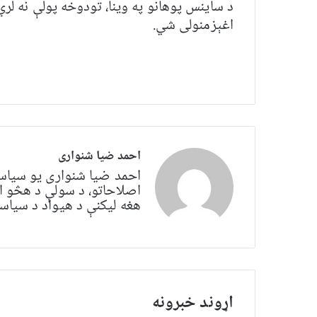
د ساینس پوهانو په وینا، تودوخه پولې نه لري
اغېزمنولی شي.
احمد ضیا شنواری
احمد ضیا شنواری یو سياس
اصلاحاتو، د سولې د هڅو ا
هغه لیکنې د هیواد د سیاسي 
اړوند خبرونه