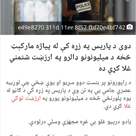
e49e8270 311d 11ee 8f52 fbf70e4bf742
دوی د پاریس په زړه کې له پیاژه مارکېټ
څخه د میلیونونو ډالرو په ارزښت شتمني
غلا کړې ده
د راپورونو پر بنسټ دوو سړيو او یوې ښځې چې لوړبیه
عصري جامې یې په تن وې د پاریس په زړه کې د ګاڼو له
یوه پلورنځي څخه د میلیونونو یورو په
ارزښت توکي
غلا
کړي دي.
یادو درېیو غلو بې غږه مجهزې وسلې درلودې.