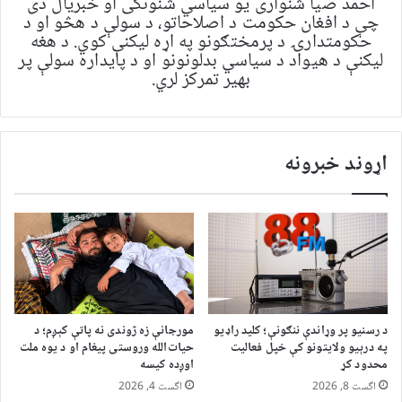
احمد ضیا شنواری یو سياسي شنونکی او خبریال دی
چې د افغان حکومت د اصلاحاتو، د سولې د هڅو او د
حکومتدارۍ د پرمختګونو په اړه لیکنې کوي. د هغه
لیکنې د هیواد د سیاسي بدلونونو او د پایداره سولې پر
بهیر تمرکز لري.
اړوند خبرونه
د رسنیو پر وړاندې ننګونې؛ کلید راډیو
مورجانې زه ژوندی نه پاتې کېږم؛ د
په درېیو ولایتونو کې خپل فعالیت
حیات‌الله وروستی پیغام او د یوه ملت
محدود کړ
اوږده کیسه
اگست 8, 2026
اگست 4, 2026