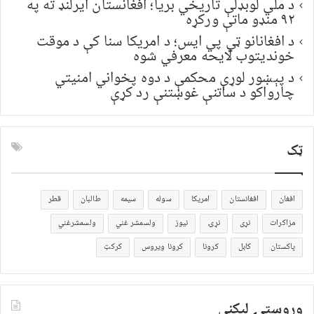
د ملي لوبډلې تاریخي بریا؛ افغانستان ایرلنډ ته په
۹۲ منډو ماتې ورکړه
د افغانانو ټي پي ایس؛ د امریکا سنا کې د موقت
خونديتوب لایحه معرفي شوه
د پېښور لوړې محکمې د دوه پخواني امنیتي
چارواکو د ساتنې غوښتنې رد کړې
ټک
افغان
افغانستان
امریکا
سوله
سیمه
طالبان
قطر
مزاکرات
نړی
نړۍ
نیوز
ولسمشر غني
ولسمشرغني
پاکستان
کابل
کرونا
کرونا ویروس
کرکټ
وروستۍ ليکنې