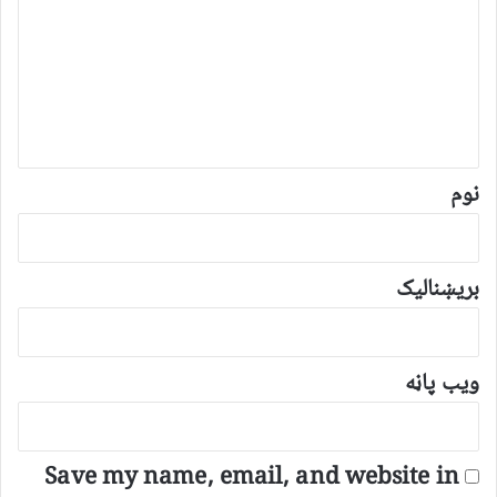
گ
ن
د
و
ن
*
نوم
بریښنالیک
ویب پاڼه
Save my name, email, and website in