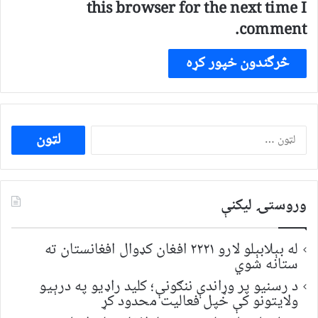
this browser for the next time I
comment.
ددی
لپاره
لټون:
وروستۍ ليکنې
له بېلابېلو لارو ۲۲۲۱ افغان کډوال افغانستان ته
ستانه شوي
د رسنیو پر وړاندې ننګونې؛ کلید راډیو په درېیو
ولایتونو کې خپل فعالیت محدود کړ