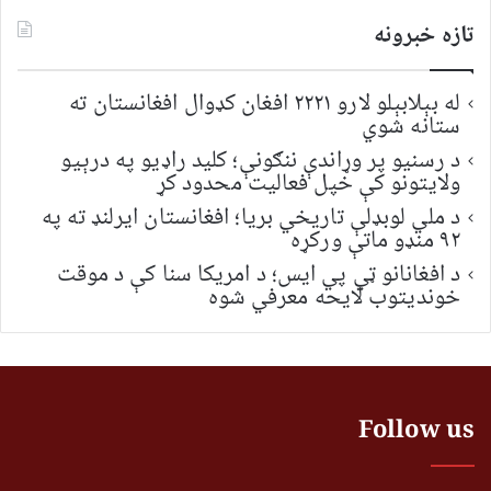
تازه خبرونه
له بېلابېلو لارو ۲۲۲۱ افغان کډوال افغانستان ته
ستانه شوي
د رسنیو پر وړاندې ننګونې؛ کلید راډیو په درېیو
ولایتونو کې خپل فعالیت محدود کړ
د ملي لوبډلې تاریخي بریا؛ افغانستان ایرلنډ ته په
۹۲ منډو ماتې ورکړه
د افغانانو ټي پي ایس؛ د امریکا سنا کې د موقت
خونديتوب لایحه معرفي شوه
Follow us