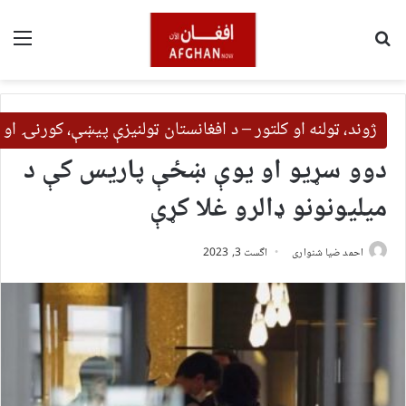
لټون
مین
ژوند، ټولنه او کلتور – د افغانستان ټولنیزې پیښې، کورنۍ او 
دوو سړیو او یوې ښځې پاریس کې د
میلیونونو ډالرو غلا کړې
احمد ضیا شنواری
اگست 3, 2023