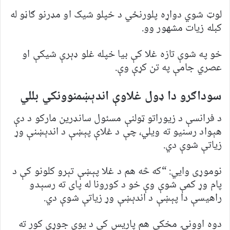
لوټ شوي دواړه پلورنځي‌ د خپلو شیک او مډرنو ګاڼو له
کبله زیات مشهور وو.
خو په شوې تازه غلا کې بیا خپله غلو ډېرې شیکې او
عصري جامې په تن کړې وې.
سوداګرو دا ډول غلاوې اندېښمنوونکي بللي
د فرانسې د زیوراتو ټولنې مسئول سانډرین مارکو د دې
هېواد رسنیو ته ویلي، چې د غلاې پېښې د اندېښنې وړ
زیاتې شوې دي.
نوموړی وايي: “که څه هم د غلا پېښې تېرو کلونو کې د
پام وړ کمې شوې وې خو د کورونا له پای ته رسېدو
راهیسې دا پېښې د اندېښې وړ زیاتې شوې دي.
دوه اوونۍ مخکې هم پاریس کې د یوې جوړې کور ته