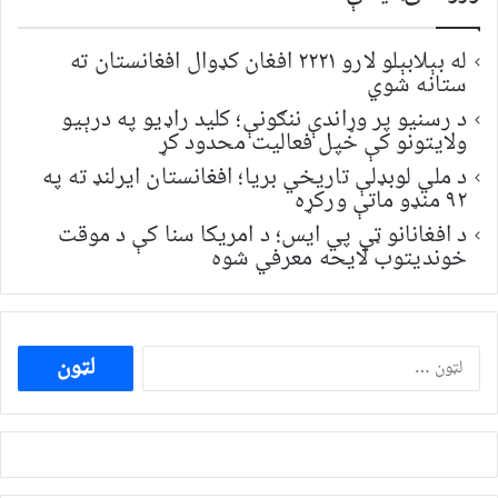
له بېلابېلو لارو ۲۲۲۱ افغان کډوال افغانستان ته
ستانه شوي
د رسنیو پر وړاندې ننګونې؛ کلید راډیو په درېیو
ولایتونو کې خپل فعالیت محدود کړ
د ملي لوبډلې تاریخي بریا؛ افغانستان ایرلنډ ته په
۹۲ منډو ماتې ورکړه
د افغانانو ټي پي ایس؛ د امریکا سنا کې د موقت
خونديتوب لایحه معرفي شوه
ددی
لپاره
لټون: