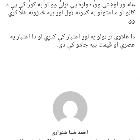
غله ور اوښتی وو، دواړه یې تړلي وو او په کور کې یې د
ګاڼو او ساعتونو په ګډونه ټول لوړ بیه څېزونه غلا کړي
وو.
دا غلاوې تر ټولو په لوړ اعتبار کې کېږي او دا اعتبار په
عصري او قیمت بیه جامو کې دی.
احمد ضیا شنواری