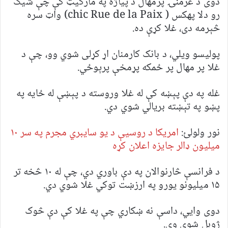
دوی د غرمنۍ پرمهال د پیاژه په مارکیټ کې چې شیک
رو دلا پهکس ( chic Rue de la Paix) واټ سره
څېرمه دی، غلا کړې ده.
پولیسو ویلي، د بانک کارمنان اړ کړلی شوي وو، چې د
غلا پر مهال پر ځمکه پړمخې پرېوځي.
غله په دې پېښه کې له غلا وروسته د پېښې له ځایه په
پښو په تېښته بریالي شوي دي.
نور ولولئ:
امریکا د روسیې د یو سایبري مجرم په سر ۱۰
میلیون ډالر جایزه اعلان کړه
د فرانسې څارنوالان په دې باوري دي، چې له ۱۰ څخه تر
۱۵ میلیونو یورو په ارزښت توکي غلا شوي‌ دي.
دوی وايي، داسې نه ښکاري چې په غلا کې دې څوک
ژوبل شوي وي.