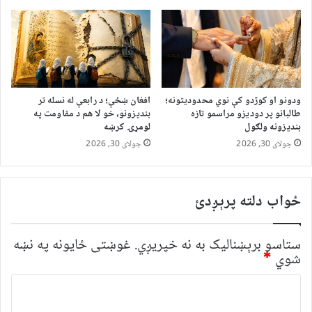
ودونو او کوژدو کې نوي محدودیتونه؛
افغان ښځې؛ د رابعې له نسله تر
طالبانو پر دودیزو مراسمو تازه
بندیزونو، خو لا هم د مقاومت په
بندیزونه ولګول
لومړۍ کرښه
جولای 30, 2026
جولای 30, 2026
ځواب دلته پرېږدئ
ستاسو برېښناليک به نه خپريږي.
غوښتى ځایونه په نښه
شوي
*
څ
ر