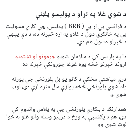
د شوي غلا په تړاو د پولیسو پلټنې
د فرانسې بي ار بي ( BRB ) پولیس، چې کاري مسولیت
یې په ځانګړي ډول د غلاو په اړه څېړنه ده، د دې پېښې
د څېړلو مسول هم دي.
دا په پاریس کې د سازمان شويو
جرمونو او تښتونو
اړوند څېړنو څخه یوه غوغا جوړونکې څېړنه ده.
درې میاشتې مخکې د ګاڼو یو بل پلورنځی چې پورته
یاد شوي پلورنځي څخه یوازې سل متره لرې دی، لوټ
شوی و.
همدارنګه د بلګاري پلورنځی چې په پلاس واندوم کې
دی، هم د یکشنبې په ورځ د درېیو وسله والو غلو له خوا
لوټ شوی وو.