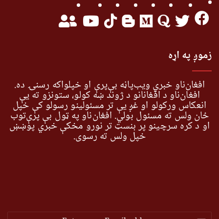
زموږ په اړه
افغان‌ناو خبري ویب‌پاڼه بې‌پرې او خپلواکه رسنۍ ده.
افغان‌ناو د افغانانو د ژوند ښه کولو، ستونزو ته یې
انعکاس ورکولو او غږ یې تر مسئولینو رسولو کې خپل
ځان ولس ته مسئول بولي. افغان‌ناو په ټول بې پرې‌توب
او د کره سرچینو پر بنسټ تر نورو مخکې خبري پوښښ
خپل ولس ته رسوي.
Enter