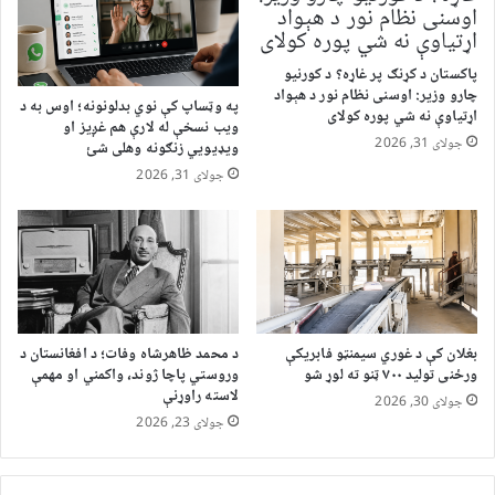
پاکستان د کړنګ پر غاړه؟ د کورنیو
چارو وزیر: اوسنی نظام نور د هېواد
په وټساپ کې نوي بدلونونه؛ اوس به د
اړتیاوې نه شي پوره کولای
ویب نسخې له لارې هم غږیز او
جولای 31, 2026
ویډیويي زنګونه وهلی شئ
جولای 31, 2026
بغلان کې د غوري سیمنټو فابریکې
د محمد ظاهرشاه وفات؛ د افغانستان د
ورځنی تولید ۷۰۰ ټنو ته لوړ شو
وروستي پاچا ژوند، واکمني او مهمې
لاسته راوړنې
جولای 30, 2026
جولای 23, 2026