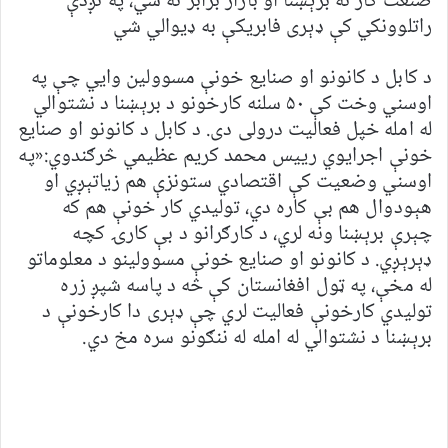
صنعت کار ته برېښنا او بازار برابر نه شي، په نږدې
راتلوونکي کې ډېری فابریکې به ډيوالي شي
د کابل د کانونو او صنایع خونې مسوولین وايي چې په
اوسني وخت کې ۵۰ سلنه کارخونو د برېښنا د نشتوالي
له امله خپل فعالیت درولی دی. د کابل د کانونو او صنایع
خونې اجرایوي رییس محمد کریم عظیمي څرګندوي:«په
اوسني وضعیت کې اقتصادي ستونزې هم زیاتېږي او
هېودوال هم بې کاره دي، تولیدي کار خونې هم که
چېرې برېښنا ونه لري، د کارګرانو د بې کارۍ کچه
ډېرېږي. د کانونو او صنایع خونې مسوولینو د معلوماتو
له مخې، په ټول افغانستان کې څه د پاسه شپږ زره
تولیدي کارخونې فعالیت لري چې ډېری دا کارخونې د
برېښنا د نشتوالي له امله له ننګونو سره مخ دي.