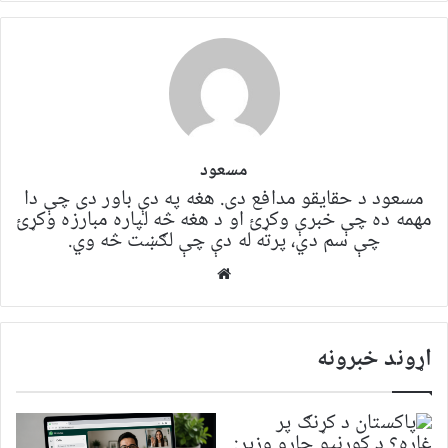
مسعود
مسعود د حقایقو مدافع دی. هغه په ​​​​دې باور دی چې دا
مهمه ده چې خبرې وکړئ او د هغه څه لپاره مبارزه وکړئ
چې سم دي، پرته له دې چې لګښت څه وي.
Website
اړوند خبرونه