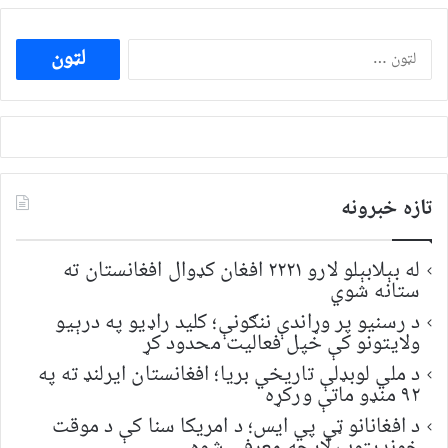
ددی
لپاره
لټون:
تازه خبرونه
له بېلابېلو لارو ۲۲۲۱ افغان کډوال افغانستان ته
ستانه شوي
د رسنیو پر وړاندې ننګونې؛ کلید راډیو په درېیو
ولایتونو کې خپل فعالیت محدود کړ
د ملي لوبډلې تاریخي بریا؛ افغانستان ایرلنډ ته په
۹۲ منډو ماتې ورکړه
د افغانانو ټي پي ایس؛ د امریکا سنا کې د موقت