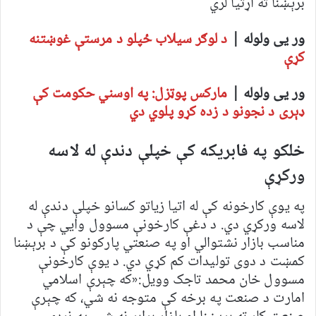
برېښنا ته اړتيا لري
ور یی ولوله |
د لوګر سیلاب ځپلو د مرستې غوښتنه
کړې
ور یی ولوله |
مارکس پوټزل: په اوسني حکومت کې
ډېری د نجونو د زده کړو پلوي دي
خلکو په فابریکه کې خپلې دندې له لاسه
ورکړې
په یوې کارخونه کې له اتیا زیاتو کسانو خپلې دندې له
لاسه ورکړي دي. د دغې کارخونې مسوول وايي چې د
مناسب بازار نشتوالي او په صنعتي پارکونو کې د برېښنا
کمښت د دوی تولیدات کم کړي دي. د یوې کارخونې
مسوول خان محمد تاجک وویل:«که چېرې اسلامي
امارت د صنعت په برخه کې متوجه نه شي، که چېرې