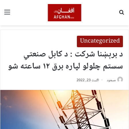
لټون
مین
Uncategorized
د برېښنا شرکت : د کابل صنعتي
سستم چلولو لپاره برق ۱۲ ساعته شو
مسعود
اگست 23, 2022