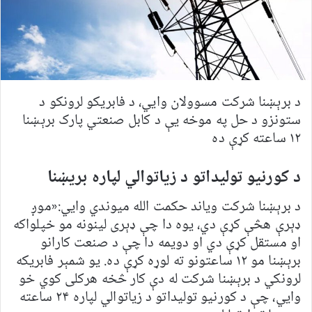
د برېښنا شرکت مسوولان وايي، د فابریکو لرونکو د
ستونزو د حل په موخه یې د کابل صنعتي پارک برېښنا
۱۲ ساعته کړې ده
د کورنیو تولیداتو د زیاتوالي لپاره بریښنا
د برېښنا شرکت ویاند حکمت الله میوندي وايي:«موږ
ډېرې هڅې کړې دي، یوه دا چې ډېری لینونه مو خپلواکه
او مستقل کړې دي او دویمه دا چې د صنعت کارانو
برېښنا مو ۱۲ ساعتونو ته لوړه کړې ده. يو شمېر فابریکه
لرونکي د برېښنا شرکت له دې کار څخه هرکلی کوي خو
وايي، چې د کورنیو تولیداتو د زیاتوالي لپاره ۲۴ ساعته