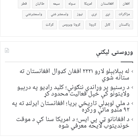
افغان
افغانستان
امریکا
سوله
سیمه
طالبان
قطر
مزاکرات
نړی
نړۍ
نیوز
ولسمشر غني
ولسمشرغني
پاکستان
کابل
کرونا
کرونا ویروس
کرکټ
وروستۍ ليکنې
له بېلابېلو لارو ۲۲۲۱ افغان کډوال افغانستان ته
ستانه شوي
د رسنیو پر وړاندې ننګونې؛ کلید راډیو په درېیو
ولایتونو کې خپل فعالیت محدود کړ
د ملي لوبډلې تاریخي بریا؛ افغانستان ایرلنډ ته په
۹۲ منډو ماتې ورکړه
د افغانانو ټي پي ایس؛ د امریکا سنا کې د موقت
خونديتوب لایحه معرفي شوه