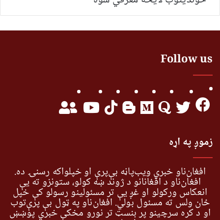
خونديتوب لایحه معرفي شوه
Follow us
زموږ په اړه
افغان‌ناو خبري ویب‌پاڼه بې‌پرې او خپلواکه رسنۍ ده.
افغان‌ناو د افغانانو د ژوند ښه کولو، ستونزو ته یې
انعکاس ورکولو او غږ یې تر مسئولینو رسولو کې خپل
ځان ولس ته مسئول بولي. افغان‌ناو په ټول بې پرې‌توب
او د کره سرچینو پر بنسټ تر نورو مخکې خبري پوښښ