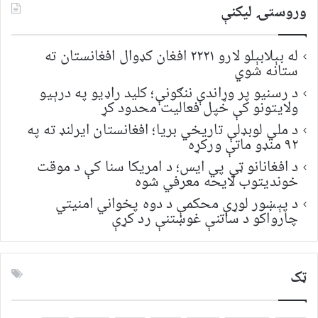
وروستۍ ليکنې
له بېلابېلو لارو ۲۲۲۱ افغان کډوال افغانستان ته
ستانه شوي
د رسنیو پر وړاندې ننګونې؛ کلید راډیو په درېیو
ولایتونو کې خپل فعالیت محدود کړ
د ملي لوبډلې تاریخي بریا؛ افغانستان ایرلنډ ته په
۹۲ منډو ماتې ورکړه
د افغانانو ټي پي ایس؛ د امریکا سنا کې د موقت
خونديتوب لایحه معرفي شوه
د پېښور لوړې محکمې د دوه پخواني امنیتي
چارواکو د ساتنې غوښتنې رد کړې
ټک