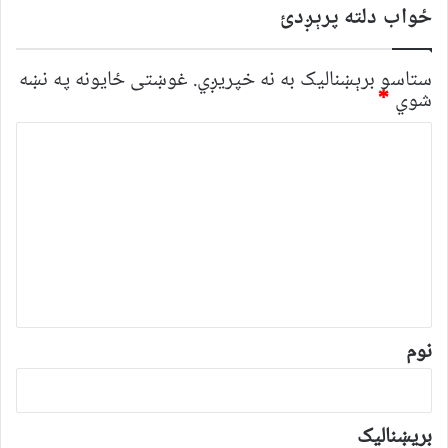
ځواب دلته پرېږدئ
ستاسو برېښناليک به نه خپريږي.
غوښتى ځایونه په نښه
شوي
*
څ
ر
گ
ن
د
و
ن
*
نوم
بریښنالیک