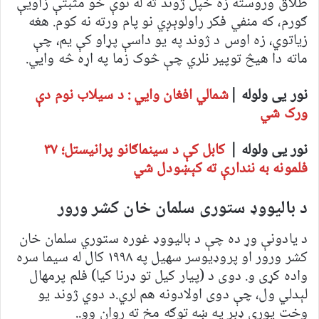
طلاق وروسته زه خپل ژوند ته له نوې خو مثبتې زاویې
ګورم، که منفي فکر راولوېږي نو پام ورته نه کوم. هغه
زیاتوي، زه اوس د ژوند په یو داسې پړاو کې یم، چې
ماته دا هیڅ توپیر نلري چې څوک زما په اړه څه وایي.
نور یی ولوله |
شمالي افغان وايي : د سیلاب نوم دې
ورک شي
نور یی ولوله |
کابل کې د سینماګانو پرانیستل؛ ۳۷
فلمونه به نندارې ته کېښودل شي
د بالیووډ ستوری سلمان خان کشر ورور
د یادونې وړ ده چې د بالیووډ غوره ستوري سلمان خان
کشر ورور او پروډیوسر سهیل په ۱۹۹۸ کال له سیما سره
واده کړی و. دوی د (پیار کیل تو ډرنا کیا) فلم پرمهال
لېدلي ول، چې دوی اولادونه هم لري.د دوي ژوند یو
وخت پورې ډېر په ښه توګه مخ ته روان وو..