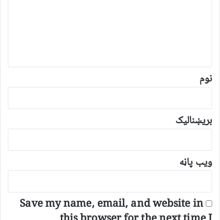
گ
ن
د
و
ن
*
نوم
بریښنالیک
ویب پاڼه
Save my name, email, and website in
this browser for the next time I