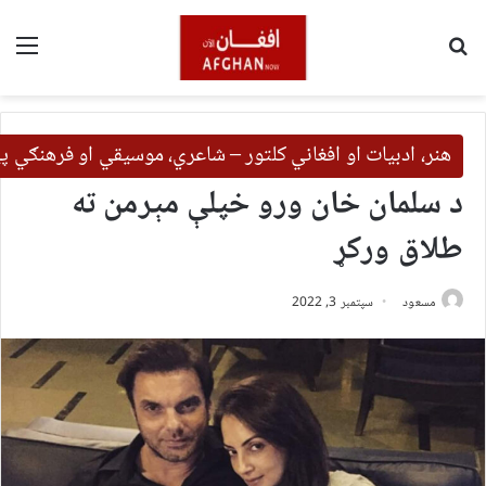
لټون
مین
هنر، ادبیات او افغاني کلتور – شاعري، موسیقي او فرهنګي 
د سلمان خان ورو خپلې مېرمن ته
طلاق ورکړ
مسعود
سپتمبر 3, 2022