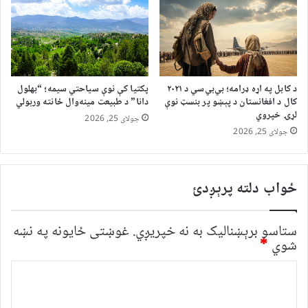
د کابل په اړه ډرامه؛ بي‌بي‌سي د ۲۰۲۱
پکتیا کې نوې سیاحتي سیمه؛ “بهلول
کال د افغانستان د پېښو پر بنسټ نوې
دانا” د طبیعت مینه‌وال ځانته وربولي
لړۍ خپروي
جولای 25, 2026
جولای 25, 2026
ځواب دلته پرېږدئ
ستاسو برېښناليک به نه خپريږي.
غوښتى ځایونه په نښه
شوي
*
څ
ر