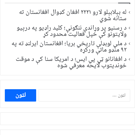
له بېلابېلو لارو ۲۲۲۱ افغان کډوال افغانستان ته
ستانه شوي
د رسنیو پر وړاندې ننګونې؛ کلید راډیو په درېیو
ولایتونو کې خپل فعالیت محدود کړ
د ملي لوبډلې تاریخي بریا؛ افغانستان ایرلنډ ته په
۹۲ منډو ماتې ورکړه
د افغانانو ټي پي ایس؛ د امریکا سنا کې د موقت
خونديتوب لایحه معرفي شوه
ددی
لپاره
لټون: