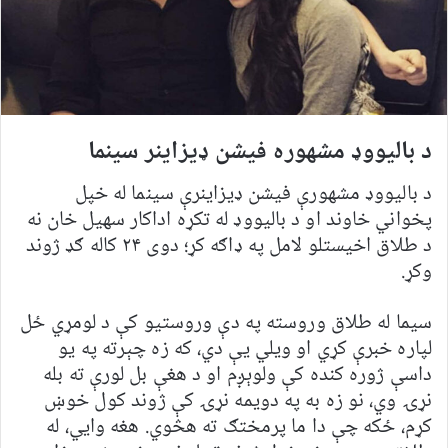
د بالیووډ مشهوره فیشن ډیزاینر سینما
د بالیووډ مشهورې فیشن ډیزاینرې سینما له خپل
پخواني خاوند او د بالیووډ له تکړه اداکار سهیل خان نه
د طلاق اخیستلو لامل په ډاګه کړ؛ دوی ۲۴ کاله ګډ ژوند
وکړ.
سیما له طلاق وروسته په دې وروستیو کې د لومړي ځل
لپاره خبرې کړي او ویلي یې دي، که زه چېرته په یو
داسې ژوره کنده کې ولوېږم او د هغې بل لورې ته بله
نړۍ وي، نو زه به په دویمه نړۍ کې ژوند کول خوښ
کړم، ځکه چې دا ما پرمختګ ته هڅوي. هغه وایي، له