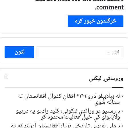
comment.
ددی
لپاره
لټون:
وروستۍ ليکنې
له بېلابېلو لارو ۲۲۲۱ افغان کډوال افغانستان ته
ستانه شوي
د رسنیو پر وړاندې ننګونې؛ کلید راډیو په درېیو
ولایتونو کې خپل فعالیت محدود کړ
د ملي لوبډلې تاریخي بریا؛ افغانستان ایرلنډ ته په