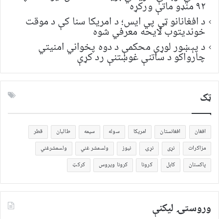
۹۲ منډو ماتې ورکړه
د افغانانو ټي پي ایس؛ د امریکا سنا کې د موقت
خونديتوب لایحه معرفي شوه
د پېښور لوړې محکمې د دوه پخواني امنیتي
چارواکو د ساتنې غوښتنې رد کړې
ټک
افغان
افغانستان
امریکا
سوله
سیمه
طالبان
قطر
مزاکرات
نړی
نړۍ
نیوز
ولسمشر غني
ولسمشرغني
پاکستان
کابل
کرونا
کرونا ویروس
کرکټ
وروستۍ ليکنې