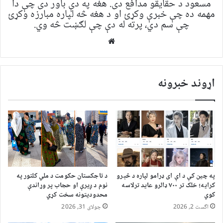
مسعود د حقایقو مدافع دی. هغه په ​​​​دې باور دی چې دا
مهمه ده چې خبرې وکړئ او د هغه څه لپاره مبارزه وکړئ
چې سم دي، پرته له دې چې لګښت څه وي.
Website
اړوند خبرونه
په چین کې د اې ای ډرامو لپاره د څېرو
د تاجکستان حکومت د ملي کلتور په
کرایه؛ خلک تر ۷۰۰ ډالرو عاید ترلاسه
نوم د ږیرې او حجاب پر وړاندې
کوي
محدودیتونه سخت کړي
اگست 2, 2026
جولای 31, 2026