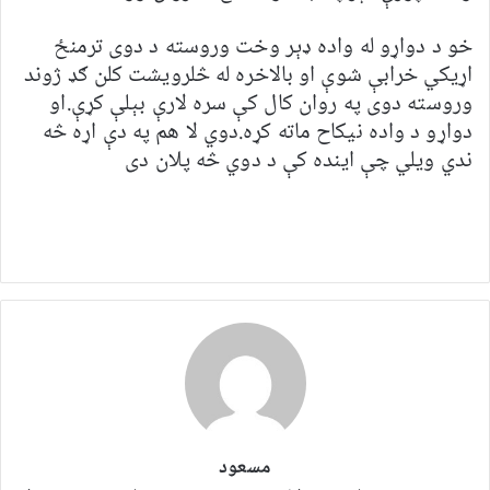
خو د دواړو له واده ډېر وخت وروسته د دوی ترمنځ
اړیکي خرابې شوې او بالاخره له څلرویشت کلن ګډ ژوند
وروسته دوی په روان کال کې سره لارې بېلې کړې.او
دواړو د واده نیکاح ماته کړه.دوي لا هم په دې اړه څه
ندي ویلي چې اینده کې د دوي څه پلان دی
مسعود