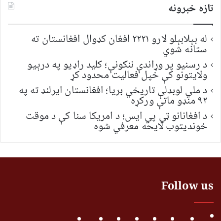
تازه خبرونه
له بېلابېلو لارو ۲۲۲۱ افغان کډوال افغانستان ته
ستانه شوي
د رسنیو پر وړاندې ننګونې؛ کلید راډیو په درېیو
ولایتونو کې خپل فعالیت محدود کړ
د ملي لوبډلې تاریخي بریا؛ افغانستان ایرلنډ ته په
۹۲ منډو ماتې ورکړه
د افغانانو ټي پي ایس؛ د امریکا سنا کې د موقت
خونديتوب لایحه معرفي شوه
Follow us