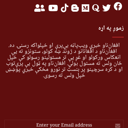
زموږ په اړه
افغان‌ناو خبري ویب‌پاڼه بې‌پرې او خپلواکه رسنۍ ده.
افغان‌ناو د افغانانو د ژوند ښه کولو، ستونزو ته یې
انعکاس ورکولو او غږ یې تر مسئولینو رسولو کې خپل
ځان ولس ته مسئول بولي. افغان‌ناو په ټول بې پرې‌توب
او د کره سرچینو پر بنسټ تر نورو مخکې خبري پوښښ
خپل ولس ته رسوي.
Enter