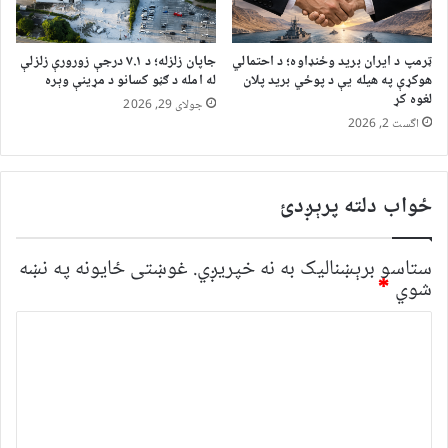
ټرمپ د ایران برید وځنډاوه؛ د احتمالي
جاپان زلزله؛ د ۷.۱ درجې زورورې زلزلې
هوکړې په هیله یې د پوځي برید پلان
له امله د ګڼو کسانو د مړینې وېره
لغوه کړ
جولای 29, 2026
اگست 2, 2026
ځواب دلته پرېږدئ
ستاسو برېښناليک به نه خپريږي.
غوښتى ځایونه په نښه
شوي
*
څ
ر
گ
ن
د