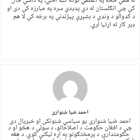
له هغې څخه په اعظمي توګه ګټه اخلي، په داسې حال
کې چې انګلستان له دې پدیدې سره په مبارزه کې دی او
د کډوالو د ونډې د بشپړې پیژندنې په برخه کې لا هم
ډیر کار ته اړتیا لري.
احمد ضیا شنواری
احمد ضیا شنواری یو سياسي شنونکی او خبریال دی
چې د افغان حکومت د اصلاحاتو، د سولې د هڅو او د
حکومتدارۍ د پرمختګونو په اړه لیکنې کوي. د هغه