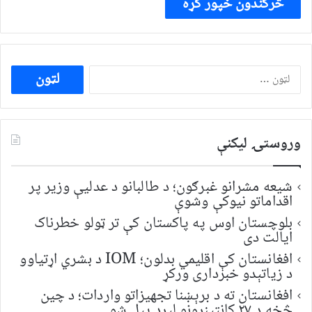
ددی
لپاره
لټون:
وروستۍ ليکنې
شیعه مشرانو غبرګون؛ د طالبانو د عدلیې وزیر پر
اقداماتو نیوکې وشوې
بلوچستان اوس په پاکستان کې تر ټولو خطرناک
ایالت دی
افغانستان کې اقلیمي بدلون؛ IOM د بشري اړتیاوو
د زیاتېدو خبرداری ورکړ
افغانستان ته د برېښنا تجهیزاتو واردات؛ د چین
څخه د ۲۷ کانټینرونو لېږد پیل شو