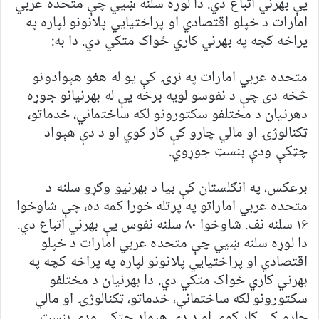
یې بهرني اتباع دي. دا لوړه سلنه ښیي چې متحده عربي
امارات د خپلو اقتصادي او پراختیايي پلانونو لپاره په
پراخه کچه په بهرني کاري ځواک متکي دي. دا به:
متحده عربي امارات په نړۍ کې یو له هغو هېوادونو
څخه دی چې د نفوسو لویه برخه یې له بهرنیانو جوړه
دهرنیان د مختلفو سکتورونو لکه ساختماني، خدماتو،
ټکنالوژۍ او مالي چارو کې کار کوي او د دې هېواد
چټکې ودې بنسټ جوړوي.
برعکس، په انګلستان کې بیا د بهرنیو وګړو سلنه د
متحده عربي اماراتو په پرتله خورا کمه ده، چې شاوخوا
۱۶ سلنه نف. شاوخوا ۸۰ سلنه نفوس یې بهرني اتباع دي.
دا لوړه سلنه ښیي چې متحده عربي امارات د خپلو
اقتصادي او پراختیايي پلانونو لپاره په پراخه کچه په
بهرني کاري ځواک متکي دي. دا بهرنیان د مختلفو
سکتورونو لکه ساختماني، خدماتو، ټکنالوژۍ او مالي
چارو کې کار کوي او د دې هېواد چټکې ودې بنسټ