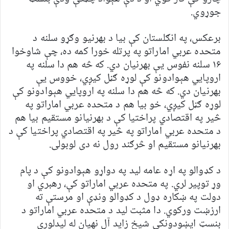
جوړوي.
برعکس، په انګلستان کې بیا د بهرنیو وګړو سلنه د
متحده عربي اماراتو په پرتله خورا کمه ده، چې شاوخوا
۱۶ سلنه نفوس یې بهرنیان دي. که څه هم دا سلنه په
اروپایي هېوادونو کې لوړه ګڼل کیږي، خووس یې
بهرنیان دي. که څه هم دا سلنه په اروپایي هېوادونو کې
لوړه ګڼل کیږي، خو بیا هم د متحده عربي اماراتو په
څیر په اقتصادي پراختیا کې د بهرنیانو مستقیم بیا هم
د متحده عربي اماراتو په څیر په اقتصادي پراختیا کې د
بهرنیانو مستقیم او څرګند رول نه دی لوبولی.
د کډوالو په اړه عامه لید په دواړو هېوادونو کې د پام
وړ توپیر لري. په متحده عربي اماراتو کې، رهبري او
دولت په ښکاره ډول د کډوالو ونډې او مرستې ته
ارزښت ورکوي. دا مثبت لید د متحده عربي اماراتو د
بنسټ ایښودونکي شیخ زاید آل نهیان له لیدلوري