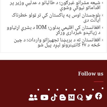
شیعه مشرانو غبرګون؛ د طالبانو د عدلیې وزیر پر
اقداماتو نیوکې وشوې
بلوچستان اوس په پاکستان کې تر ټولو خطرناک
ایالت دی
افغانستان کې اقلیمي بدلون؛ IOM د بشري اړتیاوو
د زیاتېدو خبرداری ورکړ
افغانستان ته د برېښنا تجهیزاتو واردات؛ د چین
څخه د ۲۷ کانټینرونو لېږد پیل شو
Follow us