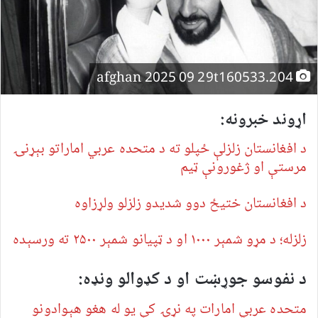
afghan 2025 09 29t160533.204
اړوند خبرونه:
د افغانستان زلزلې ځپلو ته د متحده عربي اماراتو بېړنۍ
مرستې او ژغورونې ټیم
د افغانستان ختیځ دوو شدیدو زلزلو ولړزاوه
زلزله؛ د مړو شمېر ۱۰۰۰ او د ټپیانو شمېر ۲۵۰۰ ته ورسېده
د نفوسو جوړښت او د کډوالو ونډه:
متحده عربي امارات په نړۍ کې یو له هغو هېوادونو