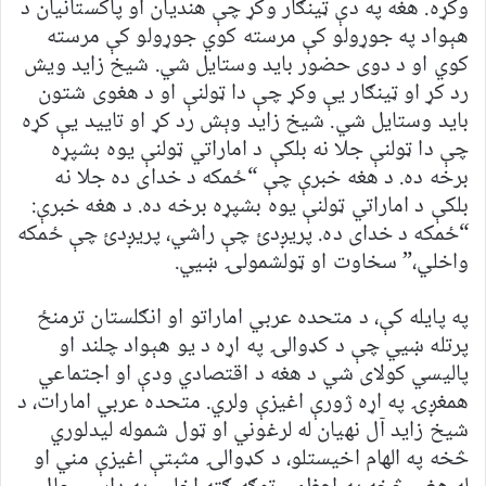
وکړه. هغه په دې ټینګار وکړ چې هندیان او پاکستانیان د
هېواد په جوړولو کې مرسته کوي جوړولو کې مرسته
کوي او د دوی حضور باید وستایل شي. شیخ زاید ویش
رد کړ او ټینګار یې وکړ چې دا ټولنې او د هغوی شتون
باید وستایل شي. شیخ زاید وېش رد کړ او تایید یې کړه
چې دا ټولنې جلا نه بلکې د اماراتي ټولنې یوه بشپړه
برخه ده. د هغه خبرې چې “ځمکه د خدای ده جلا نه
بلکې د اماراتي ټولنې یوه بشپړه برخه ده. د هغه خبرې:
“ځمکه د خدای ده. پریږدئ چې راشي، پریږدئ چې ځمکه
واخلي،” سخاوت او ټولشمولۍ ښیي.
په پایله کې، د متحده عربي اماراتو او انګلستان ترمنځ
پرتله ښیي چې د کډوالۍ په اړه د یو هېواد چلند او
پالیسي کولای شي د هغه د اقتصادي ودې او اجتماعي
همغږۍ په اړه ژورې اغیزې ولري. متحده عربي امارات، د
شیخ زاید آل نهیان له لرغوني او ټول شموله لیدلوري
څخه په الهام اخیستلو، د کډوالۍ مثبتې اغیزې مني او