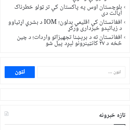
بلوچستان اوس په پاکستان کې تر ټولو خطرناک
ایالت دی
افغانستان کې اقلیمي بدلون؛ IOM د بشري اړتیاوو
د زیاتېدو خبرداری ورکړ
افغانستان ته د برېښنا تجهیزاتو واردات؛ د چین
څخه د ۲۷ کانټینرونو لېږد پیل شو
ددی
لپاره
لټون:
تازه خبرونه