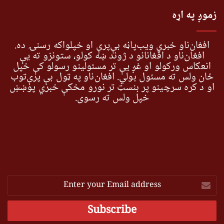
زموږ په اړه
افغان‌ناو خبري ویب‌پاڼه بې‌پرې او خپلواکه رسنۍ ده.
افغان‌ناو د افغانانو د ژوند ښه کولو، ستونزو ته یې
انعکاس ورکولو او غږ یې تر مسئولینو رسولو کې خپل
ځان ولس ته مسئول بولي. افغان‌ناو په ټول بې پرې‌توب
او د کره سرچینو پر بنسټ تر نورو مخکې خبري پوښښ
خپل ولس ته رسوي.
Enter
your
Email
address