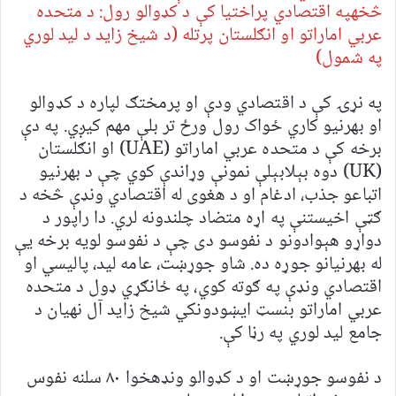
څخهپه اقتصادي پراختیا کې د کډوالو رول: د متحده
عربي اماراتو او انګلستان پرتله (د شیخ زاید د لید لوري
په شمول)
په نړۍ کې د اقتصادي ودې او پرمختګ لپاره د کډوالو
او بهرنیو کاري ځواک رول ورځ تر بلې مهم کیږي. په دې
برخه کې د متحده عربي اماراتو (UAE) او انګلستان
(UK) دوه بېلابېلې نمونې وړاندې کوي چې د بهرنیو
اتباعو جذب، ادغام او د هغوی له اقتصادي ونډې څخه د
ګټې اخیستنې په اړه متضاد چلندونه لري. دا راپور د
دواړو هېوادونو د نفوسو دی چې د نفوسو لویه برخه یې
له بهرنیانو جوړه ده. شاو جوړښت، عامه لید، پالیسي او
اقتصادي ونډې په ګوته کوي، په ځانګړي ډول د متحده
عربي اماراتو بنسټ ایښودونکي شیخ زاید آل نهیان د
جامع لید لوري په رڼا کې.
د نفوسو جوړښت او د کډوالو ونډهخوا ۸۰ سلنه نفوس