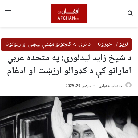
لټون
مین
نړیوال خبرونه – د نړۍ له کنجونو مهمې پیښې او رپوټونه
د شیخ زاید لیدلوری: په متحده عربي
اماراتو کې د کډوالو ارزښت او ادغام
احمد ضیا شنواری
سپتمبر 29, 2025