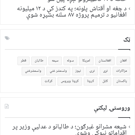
د چغه او آقتاش پلونه؛ په کندز کې د ۱۲ میلیونه
افغانیو د ترمیم پروژه ۸۷ سلنه بشپړه شوې
ټک
افغان
افغانستان
امریکا
سوله
سیمه
طالبان
قطر
مزاکرات
نړی
نړۍ
نیوز
ولسمشر غني
ولسمشرغني
پاکستان
کابل
کرونا
کرونا ویروس
کرکټ
وروستۍ ليکنې
شیعه مشرانو غبرګون؛ د طالبانو د عدلیې وزیر پر
اقداماتو نیوکې وشوې