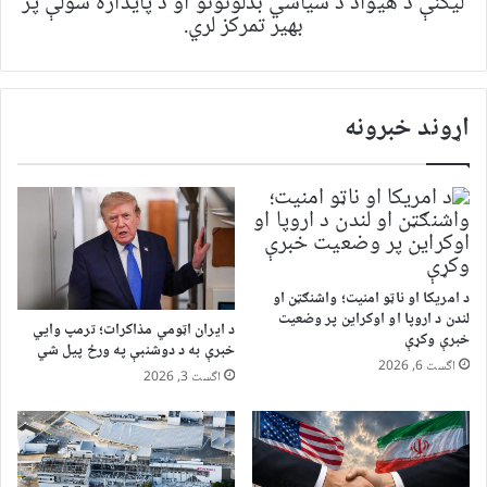
لیکنې د هیواد د سیاسي بدلونونو او د پایداره سولې پر
بهیر تمرکز لري.
اړوند خبرونه
د امریکا او ناټو امنیت؛ واشنګټن او
لندن د اروپا او اوکراین پر وضعیت
د ایران اټومي مذاکرات؛ ترمپ وایي
خبرې وکړې
خبرې به د دوشنبې په ورځ پیل شي
اگست 6, 2026
اگست 3, 2026