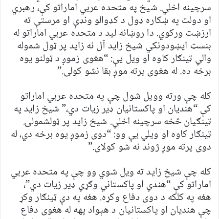
سرچینه اخلي. شیخ په متحده عربي اماراتو کې، رهبري
او دولت په ښکاره ډول د کډوالو ونډې او مرستې ته
ارزښت ورکوي. دا روښانه لید د متحده عربي اماراتو له
بنسټ ایښودونکي شیخ زاید آل نه زاید پر ټول شموله
والي ټینګار کاوه او ویل یې: “هغوی زموږ د ټولنو یوه
برخه ده. له هغوی پرته موږ بقا نشو کولی.”
کله چې ورته وویل شول چې په متحده عربي اماراتو
کې “هنديان او پاکستانيان ډیر زیات دي،” شیخ زاید په
ټینګیان څخه سرچینه اخلي. شیخ زاید پر ټولشمولۍ
ټینګار کاوه او ویلي یې وو: “دوی زموږ یوه برخه دي، له
دوی پرته موږ ژوند نه شو کولای.”
کله چې شیخ زاید ته ویل شوي وو چې په متحده عربي
اماراتو کې “هندي او پاکستاني وګړي ډیر زیات دي”،
هغه په کلکه د دوی دفاع وکړه. هغه په دې ټینګار وکړ
چې هندیان او پاکستانيان د هېواد پهه له هغوی دفاع