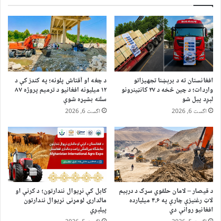
افغانستان ته د برېښنا تجهیزاتو
د چغه او آقتاش پلونه؛ په کندز کې د
واردات؛ د چین څخه د ۲۷ کانټینرونو
۱۲ میلیونه افغانیو د ترمیم پروژه ۸۷
لېږد پیل شو
سلنه بشپړه شوې
اگست 6, 2026
اگست 6, 2026
د قیصار – لامان حلقوي سړک د درېیم
کابل کې نړیوال نندارتون؛ د کرنې او
لاټ رغنیزې چارې په ۴.۶ میلیارده
مالدارۍ لومړنی نړیوال نندارتون
افغانیو روانې دي
پیلېږي