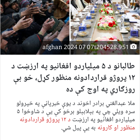
afghan 2024 07 07t204528.951
طالبانو د ۵ میلیاردو افغانیو په ارزښت د
۱۲ پروژو قراردادونه منظور کړل، خو بې
روزګاري په اوج کې ده
ملا عبدالغني برادر اخوند د یوې خبرپاڼې په خپرولو
سره ویلي چې په بېلابېلو برخو کې یې د شاوخوا ۵
میلیاردو افغانیو په ارزښت
د ۱۲ پروژو قراردادونه
منظور او کارونه
به یې پیل شي.