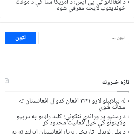
د افغانانو ټي پي ایس؛ د امریکا سنا کې د موقت
خونديتوب لایحه معرفي شوه
ددی
لپاره
لټون:
تازه خبرونه
له بېلابېلو لارو ۲۲۲۱ افغان کډوال افغانستان ته
ستانه شوي
د رسنیو پر وړاندې ننګونې؛ کلید راډیو په درېیو
ولایتونو کې خپل فعالیت محدود کړ
د ملي لوبډلې تاریخي بریا؛ افغانستان ایرلنډ ته په