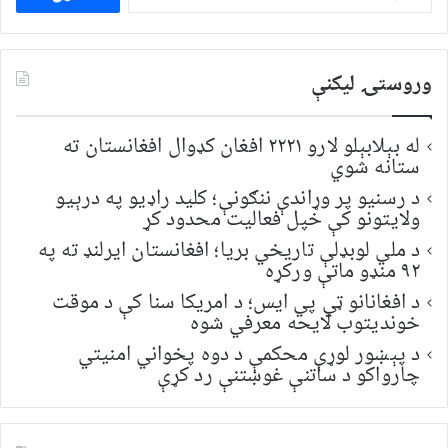
لپاره
لټون:
وروستۍ ليکنې
له بېلابېلو لارو ۲۲۲۱ افغان کډوال افغانستان ته
ستانه شوي
د رسنیو پر وړاندې ننګونې؛ کلید راډیو په درېیو
ولایتونو کې خپل فعالیت محدود کړ
د ملي لوبډلې تاریخي بریا؛ افغانستان ایرلنډ ته په
۹۲ منډو ماتې ورکړه
د افغانانو ټي پي ایس؛ د امریکا سنا کې د موقت
خونديتوب لایحه معرفي شوه
د پېښور لوړې محکمې د دوه پخواني امنیتي
چارواکو د ساتنې غوښتنې رد کړې