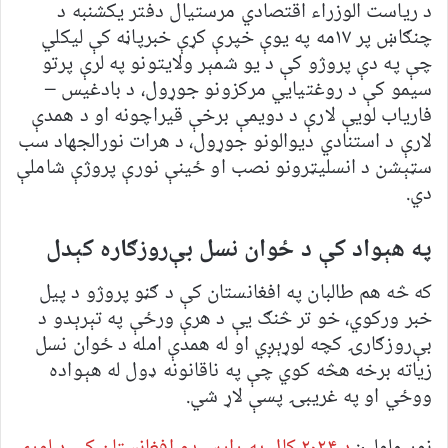
د ریاست الوزراء اقتصادي مرستیال دفتر یکشنبه د
چنګاښ پر ۱۷مه په یوې خپرې کړې خبرپاڼه کې لیکلي
چې په دې پروژو کې د یو شمېر ولایتونو په لرې پرتو
سیمو کې د روغتیايي مرکزونو جوړول، د بادغیس –
فاریاب لویې لارې د دویمې برخې قیراچونه او د همدې
لارې د استنادي دیوالونو جوړول، د هرات نورالجهاد سب
سټېشن د انسلیټرونو نصب او ځينې نورې پروژې شاملې
دي.
په هېواد کې د ځوان نسل بې‌روزګاره کېدل
که څه هم طالبان په افغانستان کې د ګڼو پروژو د پیل
خبر ورکوي، خو تر څنګ یې د هرې ورځې په تېرېدو د
بې‌روزګارۍ کچه لوړېږي او له همدې امله د ځوان نسل
زیاته برخه هڅه کوي چې په ناقانونه ډول له هېواده
ووځي او په غریبۍ پسې لاړ شي.