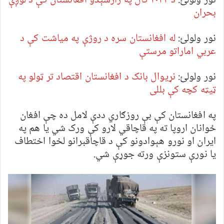
نور ولولئ:
د ۲۰۲۴ کال په رارسېدو افغانستان کې د لوږې
بحران
نور ولولئ:
له افغانستان سره د روژې په میاشت کې د
عربي اماراتو مرستې
نور ولولئ:
نړیوال بانک د افغانستان اقتصاد تر ټولو په
ټیټه کچه کې بللی
په افغانستان کې بې روزګاري ددې لامل ده چې افغان
ځوانان اروپا ته په قاچاقي لارو کې ورک شي یا هم په
ایران او نورو هېوادونو کې د قاچاقبرانو لخوا اختطاف
یا نورې ستونزې ورته جوړې شي.