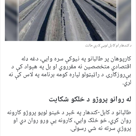
د کندهار او کابل لویې لارې حالت
کارپوهان پر طالبانو په نیوکې سره وايي، دغه ډله
اقتصادي متخصصین نه مقرروي او بل په هېواد کې د
بې‌روزګارۍ د راټیټولو لپاره کومه برنامه په لاس کې نه
لري.
له روانو پروژو د خلکو شکایت
طالبانو د کابل-کندهار په څېر د ځینو لویو پروژو کارونه
روان کړي، خو خلک وايي، کارونه یې ورو روان دي او
پروژې سرته نه شي رسولی.