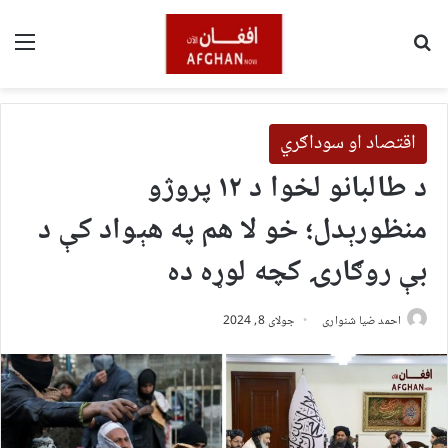
لټون
مین
اقتصاد او سوداګري
د طالبانو لخوا د ۱۲ پروژو
منظورېدل؛ خو لا هم په هېواد کې د
بې روګارۍ کچه لوړه ده
احمد ضیا شنواری
جولای 8, 2024