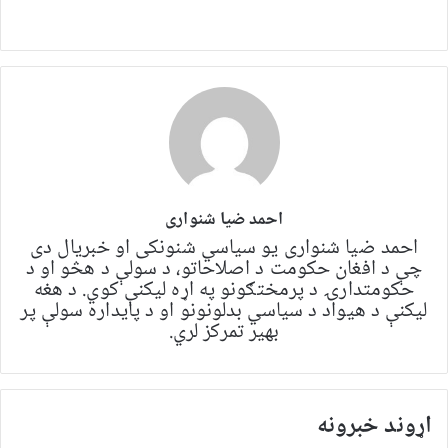
احمد ضیا شنواری
احمد ضیا شنواری یو سياسي شنونکی او خبریال دی
چې د افغان حکومت د اصلاحاتو، د سولې د هڅو او د
حکومتدارۍ د پرمختګونو په اړه لیکنې کوي. د هغه
لیکنې د هیواد د سیاسي بدلونونو او د پایداره سولې پر
بهیر تمرکز لري.
اړوند خبرونه