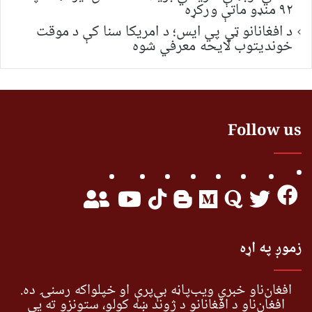
۹۲ منډو ماتې ورکړه
د افغانانو ټي پي ایس؛ د امریکا سنا کې د موقت
خونديتوب لایحه معرفي شوه
Follow us
زموږ په اړه
افغان‌ناو خبري ویب‌پاڼه بې‌پرې او خپلواکه رسنۍ ده.
افغان‌ناو د افغانانو د ژوند ښه کولو، ستونزو ته یې