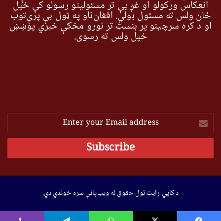
انعکاس ورکولو او غږ یې تر مسئولینو رسولو کې خپل
ځان ولس ته مسئول بولي. افغان‌ناو په ټول بې پرې‌توب
او د کره سرچینو پر بنسټ تر نورو مخکې خبري پوښښ
خپل ولس ته رسوي.
Enter
your
Email
address
د کاپي رایټ ټول حقوق له ویب‌پاڼې سره خوندي دي.