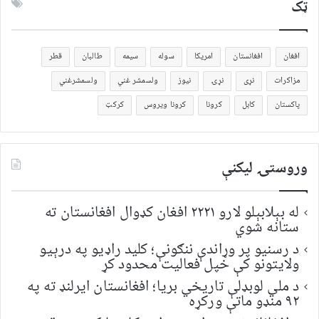
ټک
افغان
افغانستان
امریکا
سوله
سیمه
طالبان
قطر
مزاکرات
نړی
نړۍ
نیوز
ولسمشر غني
ولسمشرغني
پاکستان
کابل
کرونا
کرونا ویروس
کرکټ
وروستۍ ليکنې
له بېلابېلو لارو ۲۲۲۱ افغان کډوال افغانستان ته
ستانه شوي
د رسنیو پر وړاندې ننګونې؛ کلید راډیو په درېیو
ولایتونو کې خپل فعالیت محدود کړ
د ملي لوبډلې تاریخي بریا؛ افغانستان ایرلنډ ته په
۹۲ منډو ماتې ورکړه