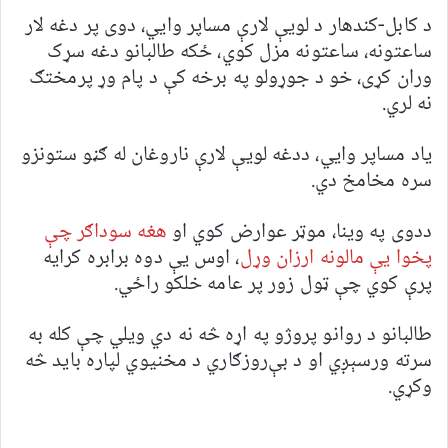
د کابل-کندهار د لویې لارې مساپر وايي، دوی پر دغه لار
ساعتونه، ساعتونه مزل کوي، ځکه طالبانو دغه سړک
وران کړی، خو د جوړولو په برخه کې د پام وړ پرمختګ
نه لري.
یاد مساپر وايي، ددغه لویې لارې ناروغان له ګڼو ستونزو
سره مخامخ دي.
ددوی په وینا، موټر عوارض کوي او
هغه سوداګر چې
پخوا یې مالونه ارزان وړل
، اوس یې دوه برابره کرایه
پرې کوي چې ټول زور پر عامه خلکو راځي.
طالبانو د روانو پروژو په اړه څه نه دي ویلي چې کله به
سرته ورسېږي او د بې‌روزګاري د مخنیوي لپاره باید څه
وکړي.