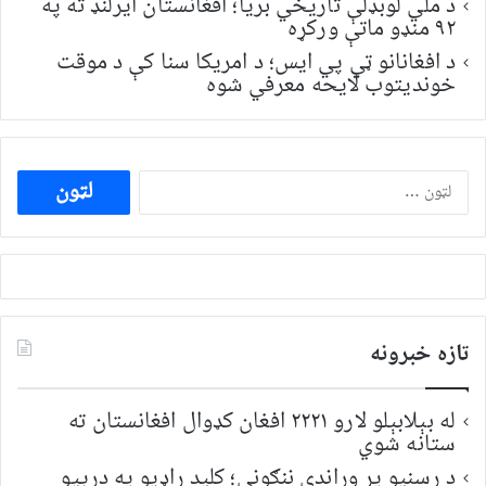
د ملي لوبډلې تاریخي بریا؛ افغانستان ایرلنډ ته په
۹۲ منډو ماتې ورکړه
د افغانانو ټي پي ایس؛ د امریکا سنا کې د موقت
خونديتوب لایحه معرفي شوه
ددی
لپاره
لټون:
تازه خبرونه
له بېلابېلو لارو ۲۲۲۱ افغان کډوال افغانستان ته
ستانه شوي
د رسنیو پر وړاندې ننګونې؛ کلید راډیو په درېیو