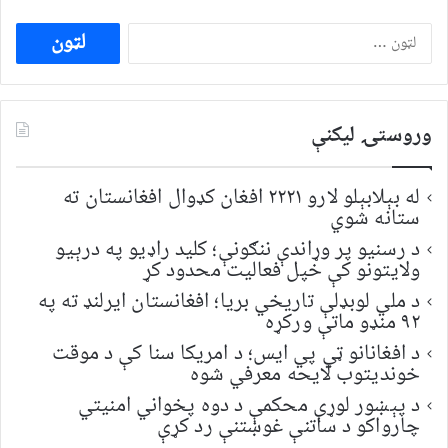
ددی
لپاره
لټون:
وروستۍ ليکنې
له بېلابېلو لارو ۲۲۲۱ افغان کډوال افغانستان ته
ستانه شوي
د رسنیو پر وړاندې ننګونې؛ کلید راډیو په درېیو
ولایتونو کې خپل فعالیت محدود کړ
د ملي لوبډلې تاریخي بریا؛ افغانستان ایرلنډ ته په
۹۲ منډو ماتې ورکړه
د افغانانو ټي پي ایس؛ د امریکا سنا کې د موقت
خونديتوب لایحه معرفي شوه
د پېښور لوړې محکمې د دوه پخواني امنیتي
چارواکو د ساتنې غوښتنې رد کړې