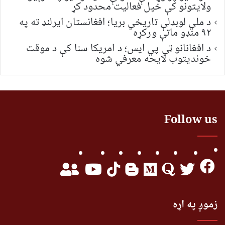
ولایتونو کې خپل فعالیت محدود کړ
د ملي لوبډلې تاریخي بریا؛ افغانستان ایرلنډ ته په
۹۲ منډو ماتې ورکړه
د افغانانو ټي پي ایس؛ د امریکا سنا کې د موقت
خونديتوب لایحه معرفي شوه
Follow us
زموږ په اړه