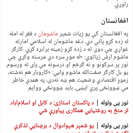
راوړي.
افغانستان
په افغانستان کې یو زیات شمېر
ماشومان
د فقر له امله
له زده کړو پاتې دي. دغه ماشومان له اسلامي امارته
غواړي چې دوی ته د زده کړو زمینه برابره کړي. کارګر
ماشوم ارش زیاتوي: «له موږ سره دې مرسته وکړي چې
نور پر سرکونو و نه ګرځم او درسونه مې پای ته ورسوم.
یو بل کارګر صفت‌الله ماشوم وايي: «کاروبار هم نه‌شته،
زموږ اقتصادي وضعیت هم ښه نه‌دی، په همدې خاطر
مې ښوونځی پرې ایښی، باید ښوونځي ووایم
نور یی ولوله |
د پاکستان استازی: د کابل او اسلام‌اباد
تر منځ به روغتیايي همکارۍ پیاوړې شي
نور یی ولوله |
یو شمېر هېوادوال د برښنايي تذکرې