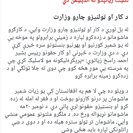
لګښت زیاتېدو ته اندېښمن دي
د کار او ټولنیزو چارو وزارت
له بل لوري د کار او ټولنیزو چارو وزارت وايي، د کارګرو
ماشومانو د زده‌کړو لپاره د زمینې برابرولو په موخه یې
له یو شمېر کورنیو او بهرنیو بنسټونو سره خبرې کړې
دي. د دې وزارت د څېړنې او کار حقونو رییس بشیر
احمد راسخ زیاتوي: «پرېکړه‌لیکونه مو لاسلیک کړي چې
په مرسته یې موږ هڅه کوو چې دوی ته جلا ټولګي او د
زده‌کړو زمینه برابره کړو
د ویلو ده چې لا هم په افغانستان کې یو زیات شمېر
ماشومان پر درنو کارونو بوخت او د فقر له امله له زده
کړو او بنسټیزو حقونو لرې پاتې دي. د نومبر ۲۰مه
ماشومانو نړیواله ورځ ده. د ملګرو ملتونو عمومي منشي
وايي، ماشومان تر ټولو ستره هیله ده او د دوی د ښې
راتلونکې لپاره باید هڅې وشي