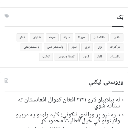
ټک
افغان
افغانستان
امریکا
سوله
سیمه
طالبان
قطر
مزاکرات
نړی
نړۍ
نیوز
ولسمشر غني
ولسمشرغني
پاکستان
کابل
کرونا
کرونا ویروس
کرکټ
وروستۍ ليکنې
له بېلابېلو لارو ۲۲۲۱ افغان کډوال افغانستان ته
ستانه شوي
د رسنیو پر وړاندې ننګونې؛ کلید راډیو په درېیو
ولایتونو کې خپل فعالیت محدود کړ