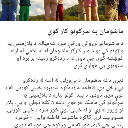
ماشومان په سړکونو کار کوي
د ماشومانو نړیوالې ورځې سره هم‌مهاله، د پلازمېنې په
واټونو کې یو شمېر کارګر ماشومان له اسـلامي امـارته
غوښتنه کوي چې دوی ته د زده‌کړو زمینه برابره او
ستونزې یې هوارې کړي.
ډېری دغه ماشومان د بې‌وزلۍ له امله له زده‌کړو
بې‌برخې دي. فاطمه له زده‌کړو سربېره خپلې کورنۍ ته د
یوې مړۍ ډوډۍ د پیدا کولو لپاره د پلازمینې په
سړکونو کې ماسک خرڅوي. دغه ۸ کلنه نجلۍ وايي، پلار
او ورور نه‌لري او له خپلې یوې خور سره د خپلې کورنۍ
مسوولیت لري. کاګره ماشومه فاطمه وايي: «څومره
پیسې چې ګټم، مور ته مې ورکوم چې موږ ته ډوډۍ