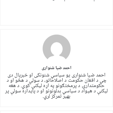
احمد ضیا شنواری
احمد ضیا شنواری یو سياسي شنونکی او خبریال دی
چې د افغان حکومت د اصلاحاتو، د سولې د هڅو او د
حکومتدارۍ د پرمختګونو په اړه لیکنې کوي. د هغه
لیکنې د هیواد د سیاسي بدلونونو او د پایداره سولې پر
بهیر تمرکز لري.