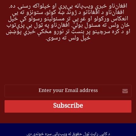
افغان‌ناو خبري ویب‌پاڼه بې‌پرې او خپلواکه رسنۍ ده.
افغان‌ناو د افغانانو د ژوند ښه کولو، ستونزو ته یې
انعکاس ورکولو او غږ یې تر مسئولینو رسولو کې خپل
ځان ولس ته مسئول بولي. افغان‌ناو په ټول بې پرې‌توب
او د کره سرچینو پر بنسټ تر نورو مخکې خبري پوښښ
خپل ولس ته رسوي.
Enter
your
Email
address
د کاپي رایټ ټول حقوق له ویب‌پاڼې سره خوندي دي.