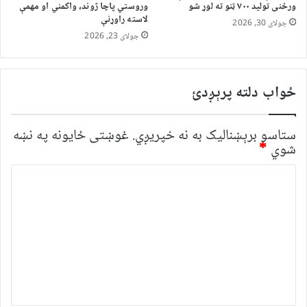
ورځنی تولید ۷۰۰ ټنو ته لوړ شو
وروستي پاچا ژوند، واکمني او مهمې
لاسته راوړنې
جولای 30, 2026
جولای 23, 2026
ځواب دلته پرېږدئ
ستاسو برېښناليک به نه خپريږي.
غوښتى ځایونه په نښه
شوي
*
څ
ر
گ
ن
د
و
ن