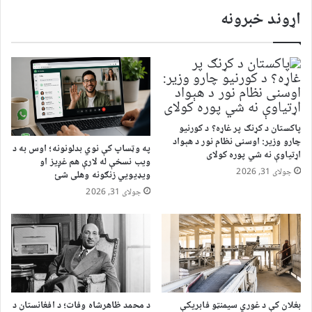
اړوند خبرونه
پاکستان د کړنګ پر غاړه؟ د کورنیو
چارو وزیر: اوسنی نظام نور د هېواد
په وټساپ کې نوي بدلونونه؛ اوس به د
اړتیاوې نه شي پوره کولای
ویب نسخې له لارې هم غږیز او
جولای 31, 2026
ویډیويي زنګونه وهلی شئ
جولای 31, 2026
بغلان کې د غوري سیمنټو فابریکې
د محمد ظاهرشاه وفات؛ د افغانستان د