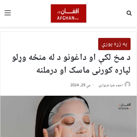
لټون
مین
په زړه پورې
د مخ لکې او داغونو د له منځه وړلو
لپاره کورنی ماسک او درملنه
احمد ضیا شنواری
مې 29, 2024