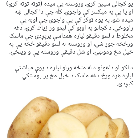
یو کچالی سپین کړئ، وروسته یې میده (ټوټه ټوټه کړئ)
او یا یې په میکسر کې واچوئ. کله چې دا کچالی ښه
میده شو، په یوه ټوکر کې یې واچوئ چې اوبه یې
راووځي، د کچالو په اوبو کې لیمو ور زیات کړئ، دغه
مخلوط د لسو دقیقو لپاره همداسې پرېږدئ چې ماسک
ورڅخه جوړ شي، او وروسته له لسو دقیقو څخه یې په
خپل مخ وموښئ، او شل دقیقې وروسته یې و وينځئ.
د لکو او داغونو د له منځه وړلو لپاره د يوې مياشتې
لپاره هره ورځ دغه ماسک د خپل مخ پر پوستکي
کېږدئ.