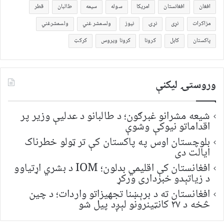
افغان
افغانستان
امریکا
سوله
سیمه
طالبان
قطر
مزاکرات
نړی
نړۍ
نیوز
ولسمشر غني
ولسمشرغني
پاکستان
کابل
کرونا
کرونا ویروس
کرکټ
وروستۍ ليکنې
شیعه مشرانو غبرګون؛ د طالبانو د عدلیې وزیر پر
اقداماتو نیوکې وشوې
بلوچستان اوس په پاکستان کې تر ټولو خطرناک
ایالت دی
افغانستان کې اقلیمي بدلون؛ IOM د بشري اړتیاوو
د زیاتېدو خبرداری ورکړ
افغانستان ته د برېښنا تجهیزاتو واردات؛ د چین
څخه د ۲۷ کانټینرونو لېږد پیل شو