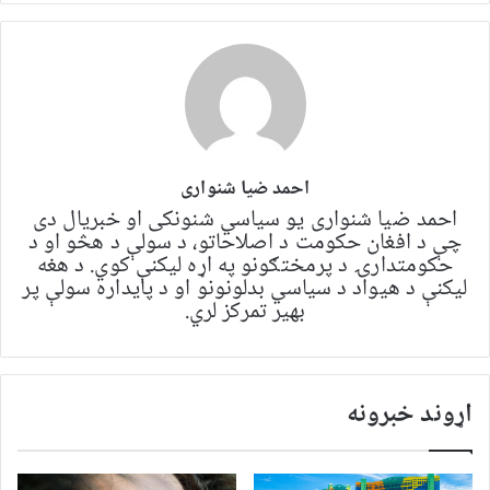
احمد ضیا شنواری
احمد ضیا شنواری یو سياسي شنونکی او خبریال دی
چې د افغان حکومت د اصلاحاتو، د سولې د هڅو او د
حکومتدارۍ د پرمختګونو په اړه لیکنې کوي. د هغه
لیکنې د هیواد د سیاسي بدلونونو او د پایداره سولې پر
بهیر تمرکز لري.
اړوند خبرونه