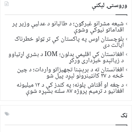
وروستۍ ليکنې
شیعه مشرانو غبرګون؛ د طالبانو د عدلیې وزیر پر
اقداماتو نیوکې وشوې
بلوچستان اوس په پاکستان کې تر ټولو خطرناک
ایالت دی
افغانستان کې اقلیمي بدلون؛ IOM د بشري اړتیاوو
د زیاتېدو خبرداری ورکړ
افغانستان ته د برېښنا تجهیزاتو واردات؛ د چین
څخه د ۲۷ کانټینرونو لېږد پیل شو
د چغه او آقتاش پلونه؛ په کندز کې د ۱۲ میلیونه
افغانیو د ترمیم پروژه ۸۷ سلنه بشپړه شوې
ټک