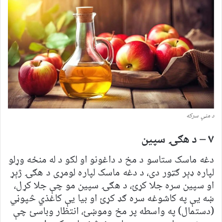
د مڼې سرکه
۷ – د هګۍ سپین
دغه ماسک ستاسو د مخ د داغونو او لکو د له منځه وړلو
لپاره ډېر ګټور دی، د دغه ماسک لپاره لومړی د هګۍ ژېړ
او سپین سره جلا کړئ، د هګۍ سپین مو چې جلا کړل،
ښه یې په کاشوغه سره ګډ کړئ او بیا یې کاغذي څپوڼي
(دستمال) په واسطه پر مخ وموښئ، انتظار وباسئ چې