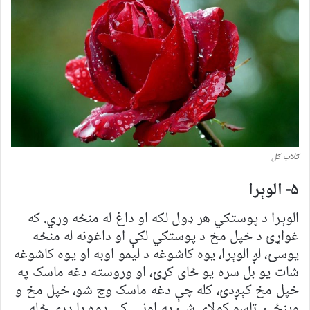
ګلاب ګل
۵- الوېرا
الوېرا د پوستکي هر ډول لکه او داغ له منځه وړي. که
غواړئ د خپل مخ د پوستکي لکې او داغونه له منځه
یوسئ، لږ الوېرا، یوه کاشوغه د لیمو اوبه او یوه کاشوغه
شات یو بل سره یو ځای کړئ، او وروسته دغه ماسک په
خپل مخ کېږدئ، کله چې دغه ماسک وچ شو، خپل مخ و
وینځئ. تاسو کولای شئ په اونۍ کې دوه یا درې ځله