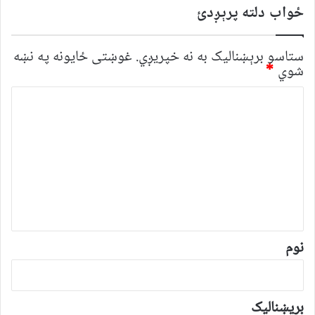
ځواب دلته پرېږدئ
ستاسو برېښناليک به نه خپريږي.
غوښتى ځایونه په نښه
شوي
*
څ
ر
گ
ن
د
و
ن
*
نوم
بریښنالیک