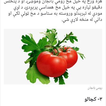
هره ورځ په خپل مخ رومي بانجان وموښئ، او د پنځلس
دقيقو لپاره یې په خپل مخ همداسې پرېږدئ، د لږې
مودې له تېرېدلو وروسته به ستاسو د مخ ټولې لکې او
دانې له منځه لاړې شي.
رومي بانجان
۳- کچالو