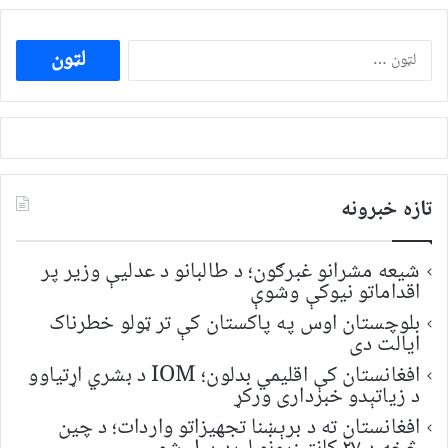
ددی
لپاره
لټون:
تازه خبرونه
شیعه مشرانو غبرګون؛ د طالبانو د عدلیې وزیر پر
اقداماتو نیوکې وشوې
بلوچستان اوس په پاکستان کې تر ټولو خطرناک
ایالت دی
افغانستان کې اقلیمي بدلون؛ IOM د بشري اړتیاوو
د زیاتېدو خبرداری ورکړ
افغانستان ته د برېښنا تجهیزاتو واردات؛ د چین