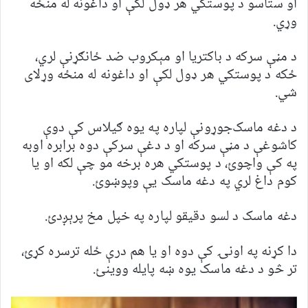
او ستاسو د پوستکي هر ډول لکې او داغونه له منځه
وړي.
د مڼې سرکه د باکتریا او مېکروب ضد ځانګړنې لري،
ځکه د پوستکي هر ډول لکې او داغونه له منځه وړلای
شي.
د دغه ماسک‌جوړونې لپاره په يوه ګیلاس کې دوې
کاشوغې د مڼې سرکه او د دغې سرکې دوه برابره اوبه
په کې واچوئ، د پوستکي هره برخه مو چې لکه او یا
کوم داغ لري په دغه ماسک یې وپوښوئ.
دغه ماسک د لسو دقیقو لپاره په خپل مخ پرېږدئ.
دا کړنه په اونۍ کې دوه او یا هم درې ځله ترسره کړئ،
تر څو د دغه ماسک يوه ښه پایله ووينئ.