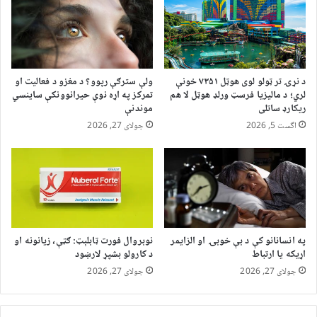
د نړۍ تر ټولو لوی هوټل ۷۳۵۱ خونې
ولې سترګې رپوو؟ د مغزو د فعالیت او
لري؛ د مالیزیا فرسټ ورلډ هوټل لا هم
تمرکز په اړه نوې حیرانوونکې ساینسي
ریکارډ ساتلی
موندنې
اگست 5, 2026
جولای 27, 2026
په انسانانو کې د بې خوبۍ او الزایمر
نوبروال فورت ټابلېټ: ګټې، زیانونه او
اړیکه یا ارتباط
د کارولو بشپړ لارښود
جولای 27, 2026
جولای 27, 2026