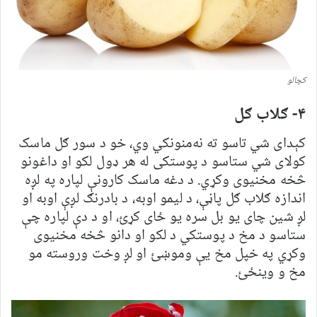
کچالو
۴- ګلاب ګل
کېدای شي تاسو ته نه‌منونکي وي، خو د سور ګل ماسک
کولای شي ستاسو د پوستکی له هر ډول لکو او داغونو
څخه مخنیوی وکړي. د دغه ماسک کارونې لپاره په لږه
اندازه ګلاب ګل پاڼې، د لیمو اوبه، د بادرنګ لږې اوبه او
لږ شین چای یو بل سره یو ځای کړئ، او د دې لپاره چې
ستاسو د مخ د پوستکي د لکو او دانو څخه مخنیوی
وکړي په خپل مخ یې وموښئ او لږ وخت وروسته مو
مخ و وینځئ.