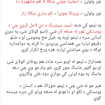
نور ولولئ:
د انجلینا جولي ښکلا لا هم مشهوره ده
نور ولولئ:
د پرینکا چوپړا د کم سارې ښکلا راز
په لیمو کې شته
اسید سیټریک د دې لامل کېږي چې د
پوستکي غوړ له منځه لاړ
شي. تاسو کولای شئ، په ډېرې
اسانی سره د لیمو اوبه په خپل مخ وموښئ او د شلو
دقيقو لپاره یې همداسې پرېږدئ. دا کړنه په دوامداره
توګه د يوې مياشتې لپاره، هره ورځ تکرار کړئ.
همداراز د لیمو له اوبو سره شات هم یوځای کولای شئ
او یو ګټور ماسک جوړ کړئ، خو پام مو وي چې دغه
ماسک په يوه اونۍ کې یوازې دوه ځلې وکاروئ.
هېر مو نه شي چې د لیمو خوراک هم د انسان د
پوستکي د لکو او داغونو له منځه وړلو کې ډېره مرسته
کوي.