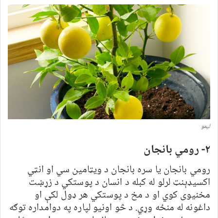
لیمو
۲- رومي بانجان
رومي بانجان یا سره بانجان د ویټامین سي او انټي
اکسیډېنټ لرلو له کبله د انسان د پوستکي د زړښت
مخنیوی کوي او د مخ د پوستکي هر ډول لکې او
داغونه له منځه وړي. د څو اونيو لپاره په دوامداره توګه