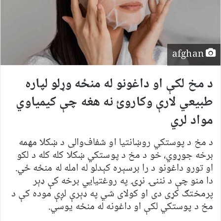
afghan
د مخ لکې او داغونو له منځه وړلو لپاره
طبیعي لارې وکاروئ نه هغه چې کیمیاوي
مواد لري
د مخ د پوستکي روښانتیا او شفاف‌والی د ښکلا مهمه
برخه جوړوي، خو د مخ د پوستکي ښکلا کله کله د لکو
او تورو داغونو د را برسېره کېدلو له امله له منځه ځي.
دا منو چې د نننۍ نړۍ په روغتیايي برخه کې ډېر
پرمختګ کړی دی او کولای شي په ډېرې لږې موده کې د
مخ د پوستکي لکې او داغونه له منځه یوسي.