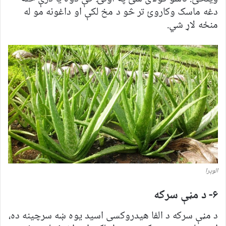
دغه ماسک وکاروئ تر څو د مخ لکې او داغونه مو له
منځه لاړ شي.
الوېرا
۶- د مڼې سرکه
د مڼې سرکه د الفا هیدروکسی اسید یوه ښه سرچینه ده،