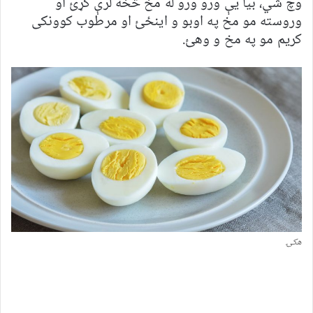
وچ شي، بیا یې ورو ورو له مخ څخه لرې کړئ او
وروسته مو مخ په اوبو و اینځئ او مرطوب کوونکی
کریم مو په مخ و وهئ.
هکۍ