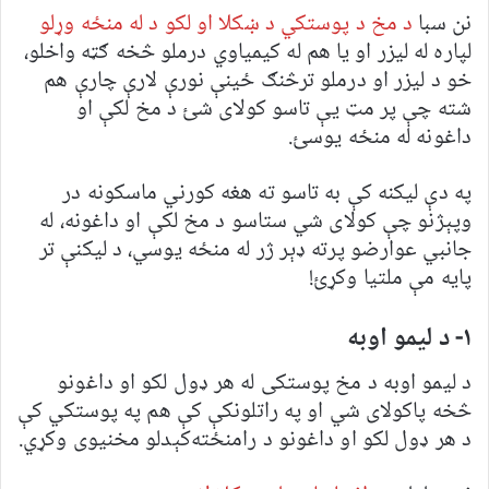
نن سبا
د مخ د پوستکي د ښکلا او لکو د له منځه وړلو
لپاره له لیزر او یا هم له کیمیاوي درملو څخه ګټه واخلو،
خو د لیزر او درملو ترڅنګ ځينې نورې لارې چارې هم
شته چې پر مټ یې تاسو کولای شئ د مخ لکې او
داغونه له منځه یوسئ.
په دې لیکنه کې به تاسو ته هغه کورني ماسکونه در
وپېژنو چې کولای شي ستاسو د مخ لکې او داغونه، له
جانبي عوارضو پرته ډېر ژر له منځه یوسي، د لیکنې تر
پایه مې ملتیا وکړئ!
۱- د لیمو اوبه
د لیمو اوبه د مخ پوستکی له هر ډول لکو او داغونو
څخه پاکولای شي او په راتلونکې کې هم په پوستکي کې
د هر ډول لکو او داغونو د رامنځته‌کېدلو مخنیوی وکړي.