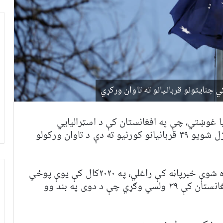
 جنایتونو قربانیانو ته تاوان ورکړي
یا غوښتي، چې په افغانستان کې د اسټرالیایي
ځواکونو له‌خوا د جنګي جنایتونو له امله د وژل شویو ۳۹ قربانیانو کورنیو ته دې د تاوان ورکولو
د ملګرو ملتونو د بشري حقونو برخې په خپره شوې خبرپاڼه کې راغلي، په ۲۰۲۰کال کې یوې پوځي
پلټنې وموندله چې اسټرالیايي پوځیانو په افغانستان کې ۳۹ ولسي وګړي چې د دوی په بند وو