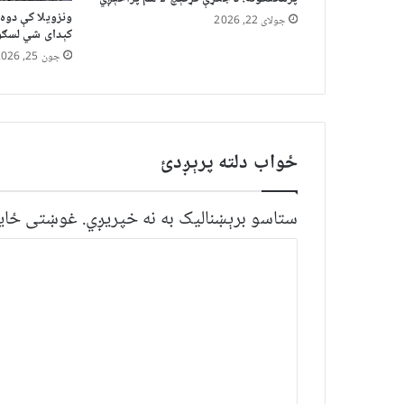
ونزویلا کې دوه 
جولای 22, 2026
کېدای شي لسګون
جون 25, 2026
ځواب دلته پرېږدئ
ستاسو برېښناليک به نه خپريږي.
غوښتى ځایو
څ
ر
گ
ن
د
و