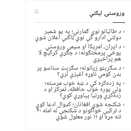
وروستۍ ليکنې
د طالبانو نوي ګمارنې؛ په یو شمېر
دولتي ادارو کې نوې ټاکنې اعلان شوې
د ایران، امریکا او سیمې وروستي
پوځي پرمختګونه؛ د جګړې کړکېچ لا
هم پراخېږي
د سګرېټو زیانونه؛ سګرېټ ستاسو پر
بدن کومې ناوړه اغېزې لري؟
په زده‌کړه کې د ښه خوب مرسته؛
ولې پوره خوب حافظه، تمرکز او د
زده‌کړې وړتیا پیاوړې کوي؟
شکنجه شوي افغانان؛ کډوال ادعا کوي
د ترکیې ځواکونو د شکنجې له امله ۲۰
تنه مړه او ۱۱ نور معلول شوي