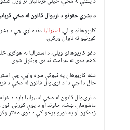
د پلټنې له مخې، ځیني قربانیان تر وژل کې
د بشري حقونو د نړیوال قانون له مخې قربانیا
کارپوهانو ویلي،
اسټرالیا
دنده لري چې د بشري
کورنیو ته تاوان ورکړي.
لاهم دوی ته غرامت نه دی ورکړل شوی.
دغه کارپوهان په نیوکې سره وایي، چې اسټرا
حال دا چې دا د نړۍوال قانون له مخې د قربا
د نړۍوال قانون له مخې اسټرالیا باید د غر
ماشومان، ښځه، خاوند او د یوې کورنۍ نور 
زده‌کړو او په نورو برخو کې د دوی ملاتړ وکړ