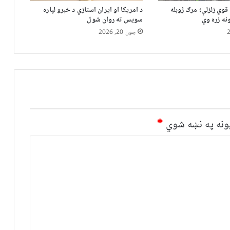
قوي زلزلې؛ مرګ ژوبله
د امریکا او ایران استازي د خبرو لپاره
ه زره وي
سویس ته روان شول
جون 20, 2026
نه په نښه شوي
*