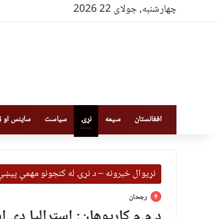
چهارشنبه, جولای 22 2026
افغانستان
سیمه
نړۍ
سیاست
ساینس او ټې
نړیوال خبرونه – د نړۍ له کنجونو مهمې پیښې 
رجحان
د م.م کارپوهان: اسټرالیا دې 