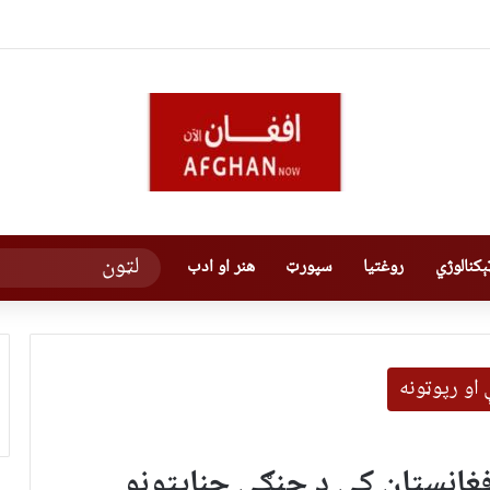
کنالوژي
روغتیا
سپورټ
هنر او ادب
او رپوټونه
افغانستان کې د جنګي جنایتونو