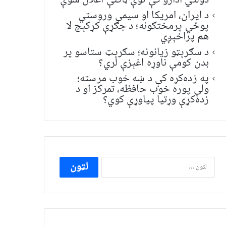
دولتي ادارو کې نوې ټاکنې اعلان شوې
د ایران، امریکا او سیمې وروستي
پوځي پرمختګونه؛ د جګړې کړکېچ لا
هم پراخېږي
د سګرېټو زیانونه؛ سګرېټ ستاسو پر
بدن کومې ناوړه اغېزې لري؟
په زده‌کړه کې د ښه خوب مرسته؛
ولې پوره خوب حافظه، تمرکز او د
زده‌کړې وړتیا پیاوړې کوي؟
ددی
لپاره
لټون: