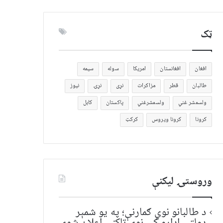
ټک
افغان
افغانستان
امریکا
سوله
سیمه
طالبان
قطر
مزاکرات
نړی
نړۍ
نیوز
ولسمشر غني
ولسمشرغني
پاکستان
کابل
کرونا
کرونا ویروس
کرکټ
وروستۍ ليکنې
د طالبانو نوي ګمارنې؛ په یو شمېر