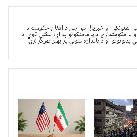
ي شنونکی او خبریال دی چې د افغان حکومت د
و د حکومتدارۍ د پرمختګونو په اړه لیکنې کوي. د
بدلونونو او د پایداره سولې پر بهیر تمرکز لري.