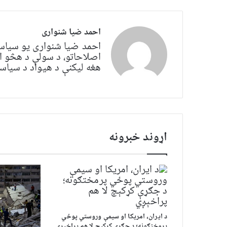
احمد ضیا شنواری
احمد ضیا شنواری یو سياس
اصلاحاتو، د سولې د هڅو ا
هغه لیکنې د هیواد د سیاسي 
اړوند خبرونه
د ایران، امریکا او سیمې وروستي پوځي
پرمختګونه؛ د جګړې کړکېچ لا هم پراخېږي