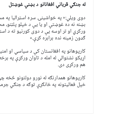
له جنګي قرباني افغانانو د بښنې غوښتل
دوی ویلي:« په خواشینۍ سره اسټرالیا په مست
بښنه نه ده غوښتې او یا یې د خپلو پلټنو، م
ورکړي او تر اوسه یې د دوی کورنیو ته د اسټر
ګډون زمینه نده برابره کړې.»
کارپوهانو په افغانستان کې د سیاسي او امنی
اړیکو نشتوالي له امله د تاوان ورکړې په برخ
هم ورکړی دی.
کارپوهانو همدارنګه له نورو دولتونو څخه 
خپل فعالیتونه په ځانګړې توګه د جنګي جرمو