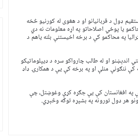
قیم ډول د قربانیانو او د هغوی له کورنیو څخه
حاکمو یا پوځي اصلاحاتو په اړه معلومات نه دي
الیا په محاکمو کې د برخه اخیستنې بلنه یاهم د
تي اندېښنو او له طالب چارواکو سره د ډیپلوماتیکو
ه کې ننګونې منلې او په برخه کې یې د همکارۍ ډاډ
چې په افغانستان کې یې جګړه کړې وغوښتل، چې
نو هر ډول تورونه په بشپړه توګه وڅېړي.