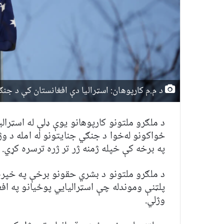
د م.م کارپوهان: اسټرالیا دې افغانستان کې د جنګي
د ملګرو ملتونو کارپوهانو یوې ډلې له اسټرال
په برخه کې خپله ژمنه ژر تر ژره ترسره کړي.
وژلي.