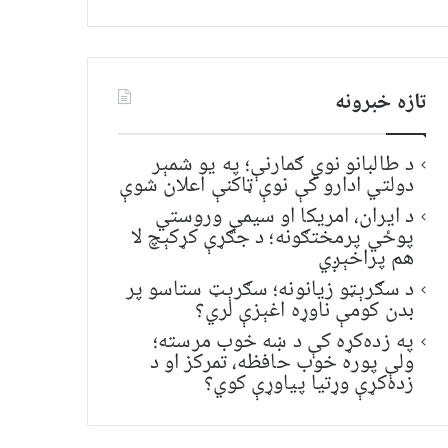
تازه خبرونه
د طالبانو نوي ګمارنې؛ په یو شمېر
دولتي ادارو کې نوې ټاکنې اعلان شوې
د ایران، امریکا او سیمې وروستي
پوځي پرمختګونه؛ د جګړې کړکېچ لا
هم پراخېږي
د سګرېټو زیانونه؛ سګرېټ ستاسو پر
بدن کومې ناوړه اغېزې لري؟
په زده‌کړه کې د ښه خوب مرسته؛
ولې پوره خوب حافظه، تمرکز او د
زده‌کړې وړتیا پیاوړې کوي؟