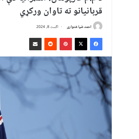
قربانیانو ته تاوان ورکړي
احمد ضیا شنواری
اگست 8, 2024
X
Facebook
Pinterest
Reddit
د بریښنالیک له لارې شریک کړئ