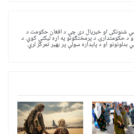
ي شنونکی او خبریال دی چې د افغان حکومت د
و د حکومتدارۍ د پرمختګونو په اړه لیکنې کوي. د
بدلونونو او د پایداره سولې پر بهیر تمرکز لري.