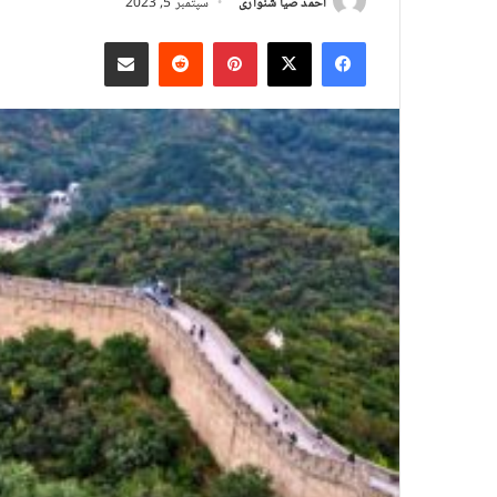
احمد ضیا شنواری
سپتمبر 5, 2023
X
Facebook
Pinterest
Reddit
د بریښنالیک له لارې شریک کړئ