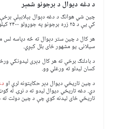
د دغه دیوال د برجونو شمېر
چين شي هوانګ د دغه دېوال بېلابېلې برخې ل
کې يې د ۲۵ زره برجونو په جوړولو ۲۴۰۰ کيلومتره اوږده کلا جوړه کړه.
هر کال د چين ستر دېوال ته څه دپاسه لس می
سیلانۍ یو مشهور ځای بلل کېږي.
د بادلنګ برخې ته هر کال ډېری لیدونکي ورځ
کسان لیدلو ته ورغلي وو.
د چین تاریخي دیوال ډېر حکایتونه لري او
دغه
دي. دغه تاریخي دیوال لیدو ته د نړۍ له ګو
تاریځي ځای لیدنه کوي چې د چین دولت ته خ