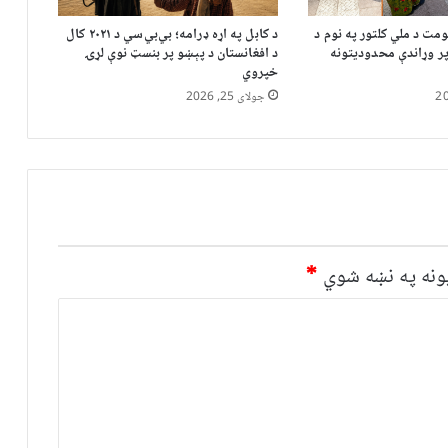
مت د ملي کلتور په نوم د
د کابل په اړه ډرامه؛ بي‌بي‌سي د ۲۰۲۱ کال
ر وړاندې محدودیتونه
د افغانستان د پېښو پر بنسټ نوې لړۍ
خپروي
جولای 25, 2026
نه په نښه شوي
*