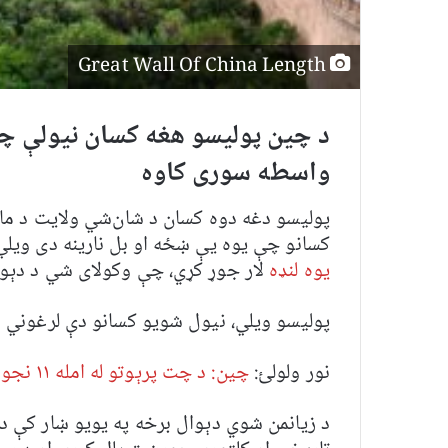
Great Wall Of China Length
د چین پولیسو هغه کسان نیولې چې
واسطه سوری کاوه
پوليسو دغه دوه کسان د شان‌شي ولايت د ماش
کسانو چې یوه یې ښځه او بل نارینه دی ویل
یوه لنډه
لار جوړ کړي، چې وکولای شي د دېوال
پولیسو ویلي، نیول شویو کسانو دې لرغوني دې
نور ولولئ:
چین: د چت پرېوتو له امله ۱۱ نجونې د والیبال پر مهال وژل شوې
د زیانمن شوي دېوال برخه په یویو ښار کې د