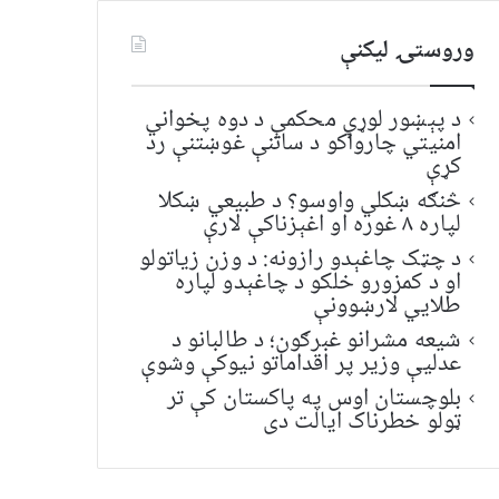
وروستۍ ليکنې
د پېښور لوړې محکمې د دوه پخواني
امنیتي چارواکو د ساتنې غوښتنې رد
کړې
څنګه ښکلي واوسو؟ د طبیعي ښکلا
لپاره ۸ غوره او اغېزناکې لارې
د چټک چاغېدو رازونه: د وزن زیاتولو
او د کمزورو خلکو د چاغېدو لپاره
طلایي لارښوونې
شیعه مشرانو غبرګون؛ د طالبانو د
عدلیې وزیر پر اقداماتو نیوکې وشوې
بلوچستان اوس په پاکستان کې تر
ټولو خطرناک ایالت دی