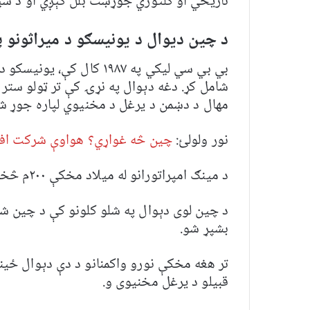
تاریخي او کلتوري جوړښت بلل کېږي او د سیلا
د چین دیوال د یونیسګو د میراثونو پ
بي بي سي لیکي په ۱۹۸۷ کال
شامل کړ. دغه دېوال په نړۍ کې تر ټولو ستر
مهال د دښمن د يرغل د مخنيوي لپاره جوړ ش
نور ولولئ:
چین څه غواړي؟ هواوې شرکت افغا
د مینګ امپراتورانو له میلاد مخکې ۲۰۰م څخه تر اوولسمې پېړۍ په چین حکومت وکړ.
د چين لوی دېوال په شلو کلونو کې د چين ش
بشپړ شو.
تر هغه مخکې نورو واکمنانو د دې دېوال 
قبیلو د یرغل مخنیوی و.