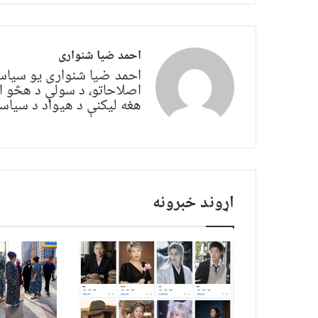
احمد ضیا شنواری
احمد ضیا شنواری یو سياس
اصلاحاتو، د سولې د هڅو ا
هغه لیکنې د هیواد د سیاسي 
اړوند خبرونه