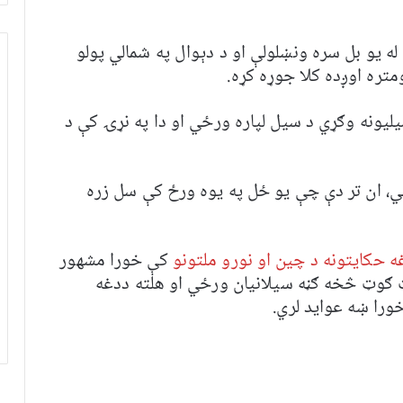
ه يو بل سره ونښلولې او د دېوال په شمالي پولو
ليونه وګړي د سیل لپاره ورځي او دا په نړۍ کې د
ي، ان تر دې چې یو ځل په یوه ورځ کې سل زره
 حکایتونه د چین او نورو ملتونو
کې خورا مشهور
ټ ګوټ څخه ګڼه سیلانیان ورځي او هلته ددغه
ورا ښه عواید لري.