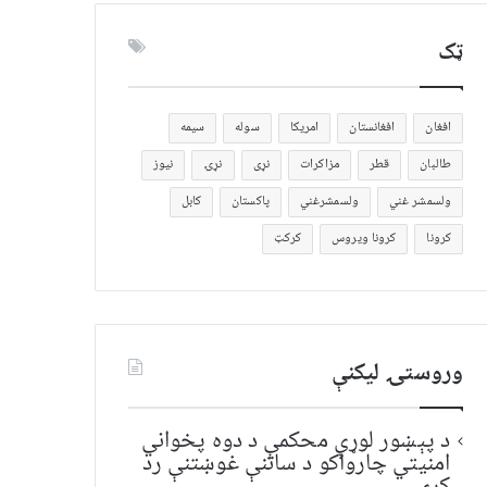
ټک
افغان
افغانستان
امریکا
سوله
سیمه
طالبان
قطر
مزاکرات
نړی
نړۍ
نیوز
ولسمشر غني
ولسمشرغني
پاکستان
کابل
کرونا
کرونا ویروس
کرکټ
وروستۍ ليکنې
د پېښور لوړې محکمې د دوه پخواني
امنیتي چارواکو د ساتنې غوښتنې رد