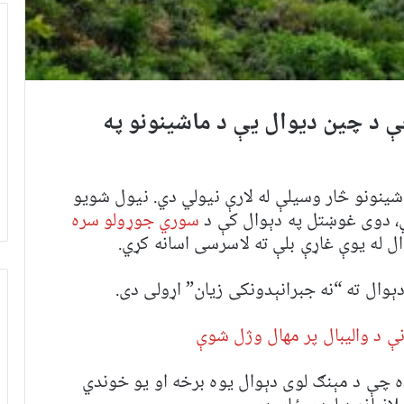
 د چین دیوال یې د ماشینونو په
ينونو څار وسیلې له لارې نیولي دي. نیول شويو
ي، دوی غوښتل په دېوال کې د
سوري جوړولو سره
 له یوې غاړې بلې ته لاسرسی اسانه کړي.
وال ته “نه جبرانېدونکی زیان” اړولی دی.
ه چې د مېنګ لوی دېوال یوه برخه او یو خوندي