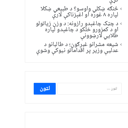
کړې
څنګه ښکلي واوسو؟ د طبیعي ښکلا
لپاره ۸ غوره او اغېزناکې لارې
د چټک چاغېدو رازونه: د وزن زیاتولو
او د کمزورو خلکو د چاغېدو لپاره
طلایي لارښوونې
شیعه مشرانو غبرګون؛ د طالبانو د
عدلیې وزیر پر اقداماتو نیوکې وشوې
ددی
لپاره
لټون: