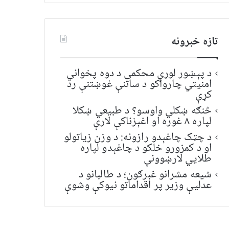
تازه خبرونه
د پېښور لوړې محکمې د دوه پخواني
امنیتي چارواکو د ساتنې غوښتنې رد
کړې
څنګه ښکلي واوسو؟ د طبیعي ښکلا
لپاره ۸ غوره او اغېزناکې لارې
د چټک چاغېدو رازونه: د وزن زیاتولو
او د کمزورو خلکو د چاغېدو لپاره
طلایي لارښوونې
شیعه مشرانو غبرګون؛ د طالبانو د
عدلیې وزیر پر اقداماتو نیوکې وشوې