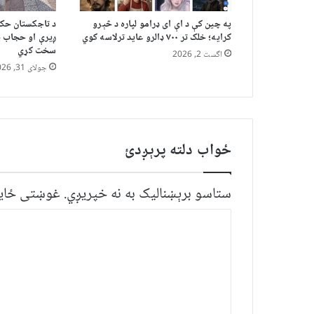
په چین کې د اې ای ډرامو لپاره د څېرو
د تاجکستان حکو
کرایه؛ خلک تر ۷۰۰ ډالرو عاید ترلاسه کوي
ږیرې او حجاب پ
سخت کړي
اگست 2, 2026
جولای 31, 2026
ځواب دلته پرېږدئ
ستاسو برېښناليک به نه خپريږي.
غوښتى ځایو
څ
ر
گ
ن
د