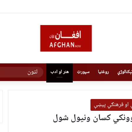
کنالوژي
روغتیا
سپورټ
هنر او ادب
ي او فرهنګي پیښې
وونکي کسان ونیول شول