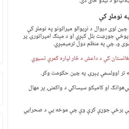
نیانو د لیدو ځای دی.
ه نوملړ کې
 کې، یونیسکو د چین لوی دیوال د نړیوالو میراثونو په نوملړ کې
 پوځي جوړښت بلل کېږي او د مېنګ امپراتورۍ پر
وی و، چې په منظم ډول ترميمېږي.
نستان کې د داعش د څار لپاره کمرې نسبوي
ي‌هوانګ او کاميکو سيساکي د واکمنۍ پر مهال
ځینې برخې جوړې کړې وې چې موخه یې د صحرايي