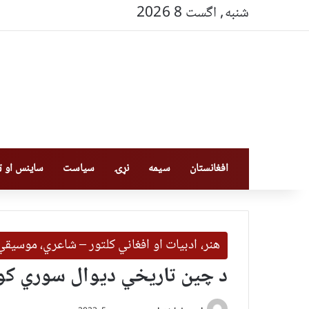
شنبه, اگست 8 2026
افغانستان
سیمه
نړۍ
سیاست
ساینس او ټې
هنر، ادبیات او افغاني کلتور – شاعري، موسیق
د چین تاریخي دیوال سوري ک