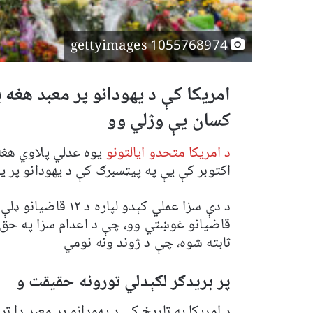
gettyimages 1055768974
کسان یې وژلي وو
د امریکا متحدو ایالتونو
اکتوبر کې یې په پیټسبرګ کې د یهودانو پر یوه معبد برید
د دې سزا عملي کېدو 
قاضیانو غوښتي وو، چې د اعدام سزا په حق 
ثابته شوه، چې د ژوند ونه نومي
پر بریدګر لګېدلي تورونه حقیقت و
د امریکا په تاریخ کې د یهودانو پر معبد دا ت