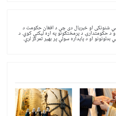
ي شنونکی او خبریال دی چې د افغان حکومت د
و د حکومتدارۍ د پرمختګونو په اړه لیکنې کوي. د
بدلونونو او د پایداره سولې پر بهیر تمرکز لري.