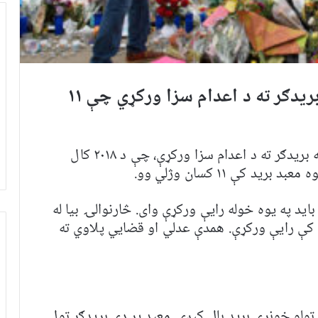
امریکا کې د یهودانو پر معبد هغه بریدګر ته د اعدام سزا ورکړي چې ۱۱
یوه عدلي پلاوي هغه بریدګر ته د اعدام سزا ورکړې، چې د ۲۰۱۸ کال
 کې ۱۱ کسان وژلي وو.
لپاره د ۱۲ قاضیانو ډلې باید په یوه خوله رایې ورکړې وای. څارنوالۍ بیا له
کې رایې ورکړې. همدې عدلي او قضايي پلاوي ته
ر ټولو خونړی برید بلل کېږي. معبد پر دې بریدګر ټول