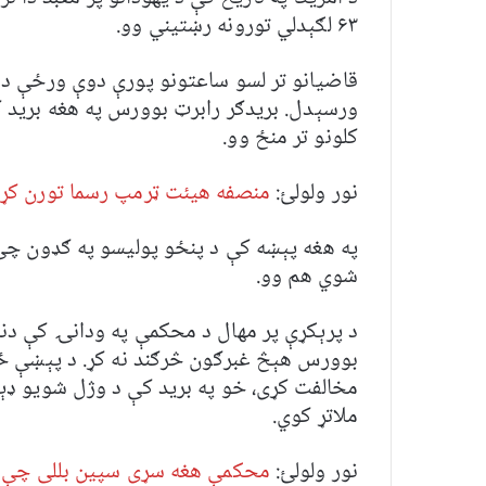
۶۳ لګېدلي تورونه رښتیني وو.
قاضیانو تر لسو ساعتونو پورې دوې ورځې د د
کلونو تر منځ وو.
نور ولولئ:
منصفه هیئت ټرمپ رسما تورن کړ
په هغه پېښه کې د پنځو پولیسو په ګډون چې
شوي هم وو.
د پرېکړې پر مهال د محکمې په ودانۍ‍ کې دنن
بوورس هېڅ غبرګون څرګند نه کړ. د پېښې ځین
مخالفت کړی، خو په برید کې د وژل شویو ډېر
ملاتړ کوي.
نور ولولئ:
محکمې هغه سړی سپین بللی چې خ