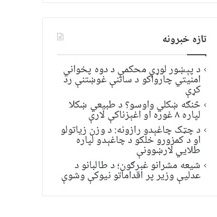
تازه خبرونه
د پېښور لوړې محکمې د دوه پخواني
امنیتي چارواکو د ساتنې غوښتنې رد
کړې
څنګه ښکلي واوسو؟ د طبیعي ښکلا
لپاره ۸ غوره او اغېزناکې لارې
د چټک چاغېدو رازونه: د وزن زیاتولو
او د کمزورو خلکو د چاغېدو لپاره
طلایي لارښوونې
شیعه مشرانو غبرګون؛ د طالبانو د
عدلیې وزیر پر اقداماتو نیوکې وشوې