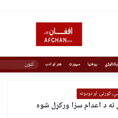
کنالوژي
روغتیا
سپورټ
هنر او ادب
یښې، کورنۍ او دودونه
ي ته د اعدام سزا ورکړل شوه