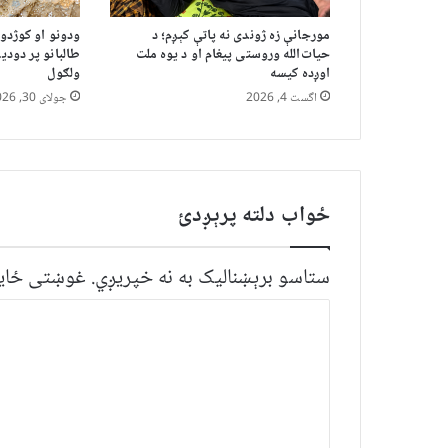
مورجانې زه ژوندی نه پاتې کېږم؛ د
ودونو او کوژدو
حیات‌الله وروستی پیغام او د یوه ملت
طالبانو پر دودی
اوږده کیسه
ولګول
اگست 4, 2026
جولای 30, 2026
ځواب دلته پرېږدئ
ستاسو برېښناليک به نه خپريږي.
غوښتى ځایو
څ
ر
گ
ن
د