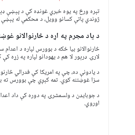
تېره ورځ په یوه خبري غونډه کې د پېښې ډېر
ژوندي پاتې کسانو وویل، د محکمې له پېښې
د یاد مجرم په اړه د څارنوالانو غوښت
لارۍ ډرېور لا هم د یهودانو لپاره په زړه کې 
د یادونې ده، چې په امریکا کې فدرالي څارنوا
سزا غوښتنه کوي. تمه کېږي چې بوورس ته به 
د جوبایډن د ولسمشرۍ په دوره کې داد اعدا
اوروي.