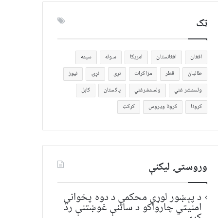
ټک
افغان
افغانستان
امریکا
سوله
سیمه
طالبان
قطر
مزاکرات
نړی
نړۍ
نیوز
ولسمشر غني
ولسمشرغني
پاکستان
کابل
کرونا
کرونا ویروس
کرکټ
وروستۍ ليکنې
د پېښور لوړې محکمې د دوه پخواني
امنیتي چارواکو د ساتنې غوښتنې رد