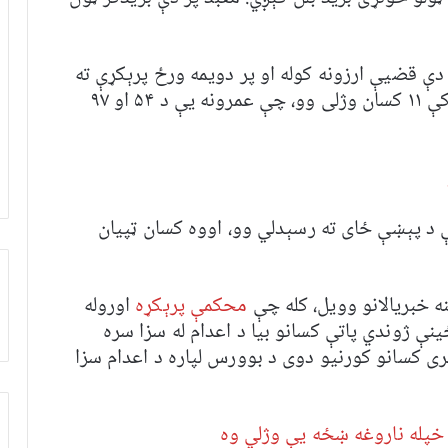
ې قضیې ارزونه کوله او پر دویمه ورځ پرېکړې ته
ورسېدل. بریدګر رابرټ بوورس په هغه برید کې ۱۱ کسان وژلی وو، چې عمرونه یې د ۵۴ او ۹۷
 د پېښې ځای ته رسېدلي وو، اووه کسان ټپیان
ه خبریالانو وویل، کله چې
محکمې پرېکړه
اوروله
ې ژوندي پاتې کسانو بیا د اعدام له سزا سره
ی کسانو کورنیو دوی د بوورس لپاره د اعدام سزا
پله ناروغه ښځه یې وژلي وه