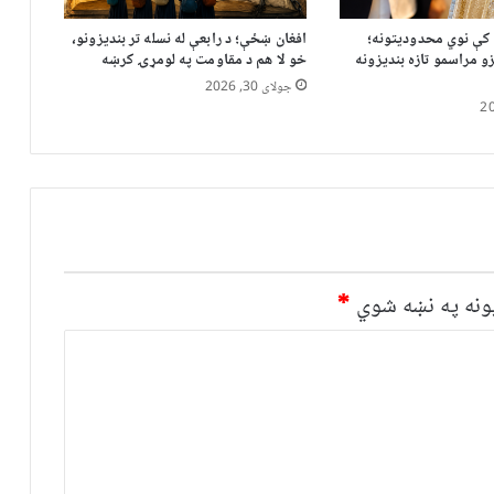
 کې نوي محدودیتونه؛
افغان ښځې؛ د رابعې له نسله تر بندیزونو،
زو مراسمو تازه بندیزونه
خو لا هم د مقاومت په لومړۍ کرښه
جولای 30, 2026
نه په نښه شوي
*