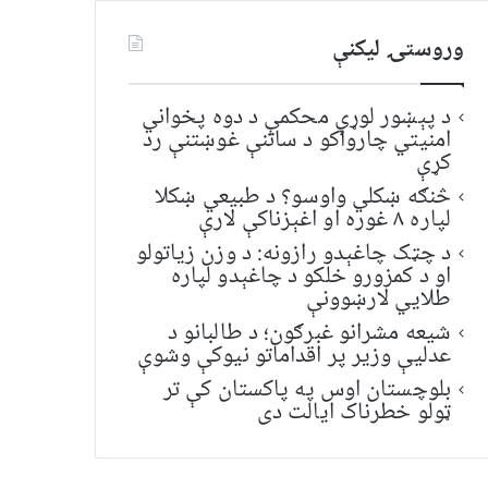
وروستۍ ليکنې
د پېښور لوړې محکمې د دوه پخواني
امنیتي چارواکو د ساتنې غوښتنې رد
کړې
څنګه ښکلي واوسو؟ د طبیعي ښکلا
لپاره ۸ غوره او اغېزناکې لارې
د چټک چاغېدو رازونه: د وزن زیاتولو
او د کمزورو خلکو د چاغېدو لپاره
طلایي لارښوونې
شیعه مشرانو غبرګون؛ د طالبانو د
عدلیې وزیر پر اقداماتو نیوکې وشوې
بلوچستان اوس په پاکستان کې تر
ټولو خطرناک ایالت دی