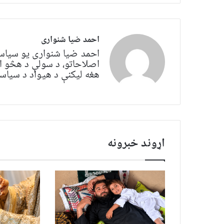
احمد ضیا شنواری
احمد ضیا شنواری یو سياس
اصلاحاتو، د سولې د هڅو ا
هغه لیکنې د هیواد د سیاسي 
اړوند خبرونه