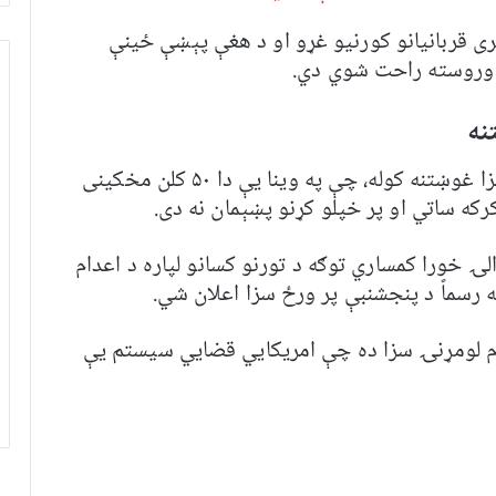
ی قربانیانو کورنیو غړو او د هغې پېښې ځینې
 وروسته راحت شوي دي.
نه
څارنوالانو بیا ځکه د بوورس لپاره د اعدام سزا غوښتنه کوله، چې په وینا یې دا ۵۰ کلن مخکینی
کرکه ساتي او پر خپلو کړنو پښېمان نه دی.
لۍ خورا کمساري توګه د تورنو کسانو لپاره د اعدام
رسماً د پنجشنبې پر ورځ سزا اعلان شي.
م لومړنۍ سزا ده چې امریکایي قضايي سیستم یې