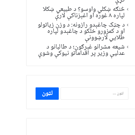
کړې
څنګه ښکلي واوسو؟ د طبیعي ښکلا
لپاره ۸ غوره او اغېزناکې لارې
د چټک چاغېدو رازونه: د وزن زیاتولو
او د کمزورو خلکو د چاغېدو لپاره
طلایي لارښوونې
شیعه مشرانو غبرګون؛ د طالبانو د
عدلیې وزیر پر اقداماتو نیوکې وشوې
ددی
لپاره
لټون: