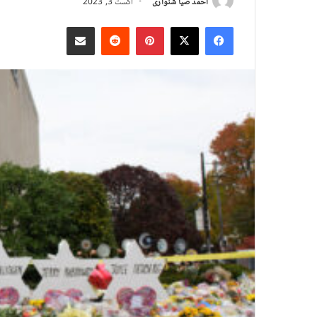
احمد ضیا شنواری
اگست 3, 2023
X
Facebook
Pinterest
Reddit
د بریښنالیک له لارې شریک کړئ