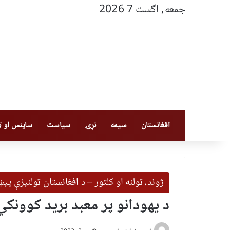
جمعه, اگست 7 2026
افغانستان
سیمه
نړۍ
سیاست
ساینس او ټې
ژوند، ټولنه او کلتور – د افغانستان ټولنیزې پ
د یهودانو پر معبد برید کوونک