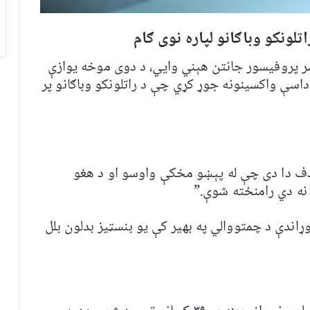
ر پروفیسور جانتن هېني وايي، د دوی موخه یوازې
داسې واکسینونه جوړ کړي چې د راتلونکو وباګانو پر
هدف دا دی چې له پېښو مخکې واوسو او د هغو
 نه دي رامنځته شوې.”
ړاندې د چمتووالي په بهیر کې یو بنسټیز بدلون بلل