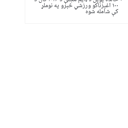
۱۰۰ اغېزناکو ورزشي څېرو په نوملړ
کې شامله شوه