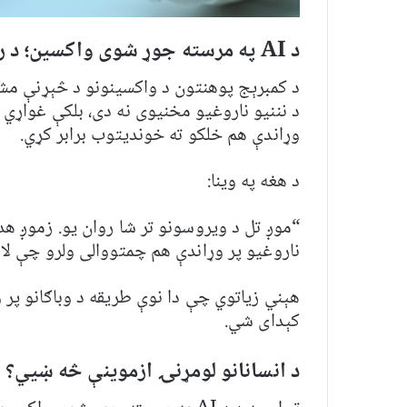
د AI په مرسته جوړ شوی واکسین؛ د راتلونکو وباګانو لپاره نوی ګام
د کمبرېج پوهنتون د واکسینونو د څېړنې مش
د نننیو ناروغیو مخنیوی نه دی، بلکې غواړي 
وړاندې هم خلکو ته خوندیتوب برابر کړي.
د هغه په وینا:
“موږ تل د ویروسونو تر شا روان یو. زموږ 
ناروغیو پر وړاندې هم چمتووالی ولرو چې لا
هېني زیاتوي چې دا نوې طریقه د وباګانو پر و
کېدای شي.
د انسانانو لومړنۍ ازموینې څه ښيي؟