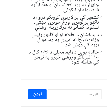
د جیوپولیټیک بدلونونو په منځ کې د
چابهار بندر؛ د افغانستان او هند لپاره
فرصتونه او ننګونې
کشمیر کې پر لاریون کوونکو ډزې؛ د
ټاکنو پر لومړۍ ورځ خونړۍ نښتې،
لسګونه کسانو ته مرګ‌ژوبله اوښتې
د بدخشان د اطلاعاتو او کلتور رئیس
وژنه؛ ذبیح‌الله امیري په وسله‌وال
برید کې ووژل شو
خالده پوپل د ټایم مجلې د ۲۰۲۶ کال د
۱۰۰ اغېزناکو ورزشي څېرو په نوملړ
کې شامله شوه
ددی
لپاره
لټون: