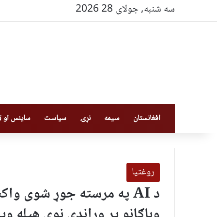
سه شنبه, جولای 28 2026
افغانستان
سیمه
نړۍ
سیاست
ساینس او ټې
روغتیا
د AI په مرسته جوړ شوی وا
وباګانو پر وړاندې نوې هیله وی