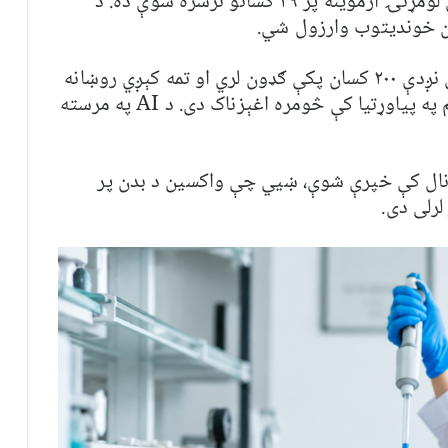
تر اوسه د د AI په مرسته جوړ شوی واکسین لومړنۍ ازموینه پر ۳۹ کسانو ترسره شوې ده. د
 خوندیتوب وارزول شي.
ورپسې یوه بله پراخه څېړنه هم روانه ده چې نږدې ۲۰۰ کسان پکې ګډون لري او تمه کېږي روښانه
کړي چې دا واکسین د انسان د دفاعي سیستم په پیاوړتیا کې څومره اغېزناک دی. د AI په مرسته
 “Infection” علمي ژورنال کې خپرې شوې، ښيي چې واکسین د بدن پر
رلی دی.