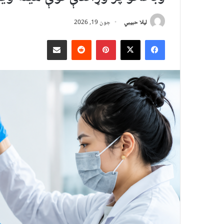
لیلا حبيبي
جون 19, 2026
X
Facebook
Pinterest
Reddit
د بریښنالیک له لارې شریک کړئ