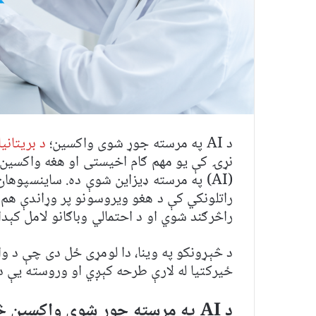
د AI په مرسته جوړ شوی واکسین؛
د بریتان
نړۍ کې یو مهم ګام اخیستی او هغه واکسین
راتلونکي کې د هغو ویروسونو پر وړاندې هم
راڅرګند شوي او د احتمالي وباګانو لامل کېد
د څېړونکو په وینا، دا لومړی ځل دی چې د و
ځیرکتیا له لارې طرحه کېږي او وروسته یې د 
د AI په مرسته جوړ شوی واکسین څنګه کار کوي؟