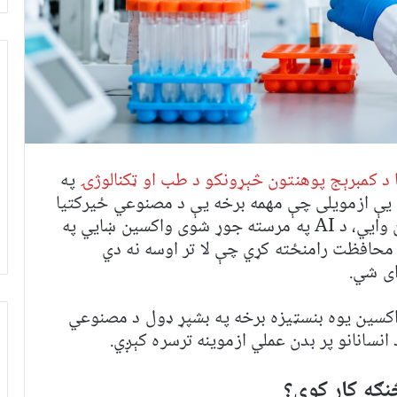
یا د کمبرېج پوهنتون څېړونکو د طب او ټکنالوژۍ
په
 یې ازمویلی چې مهمه برخه یې د مصنوعي ځیرکتیا
(AI) په مرسته ډیزاین شوې ده. ساینسپوهان وايي، د AI په مرسته جوړ شوی واکسین ښايي په
 محافظت رامنځته کړي چې لا تر اوسه نه دي
ای شي.
اکسین یوه بنسټیزه برخه په بشپړ ډول د مصنوعي
انسانانو پر بدن عملي ازموینه ترسره کېږي.