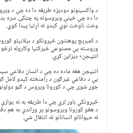
د واکسینونو دودیزه طریقه دا ده چې د وی
دا ده چې ځینې ویروسونه په چټکۍ سره بدلون
وخت ناوخت نوي کېدو ته اړتیا پیدا کوي.
د کمبرېج پوهنتون څېړونکو د بېلابېلو کورو
وروسته یې مصنوعي ځیرکتیا وکاروله ترڅو د
انټيجن» ډیزاین کړي.
انټيجن هغه ماده ده چې د انسان دفاعي سیست
جوړ شوی چې د کورونا ویروس د ګڼو ډولونو 
د هغو کورونا ویروسونو پر وړاندې به هم دف
له حیواناتو انسانانو ته انتقال شي.