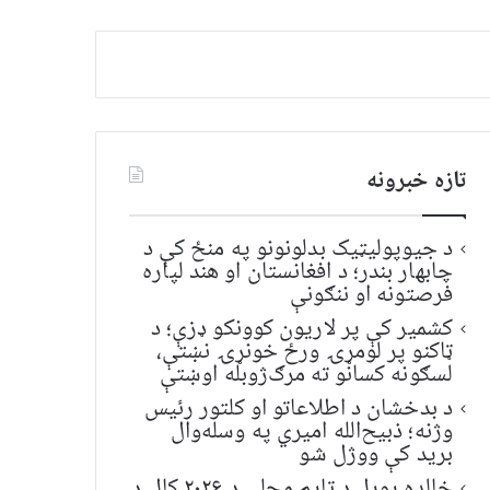
تازه خبرونه
د جیوپولیټیک بدلونونو په منځ کې د
چابهار بندر؛ د افغانستان او هند لپاره
فرصتونه او ننګونې
کشمیر کې پر لاریون کوونکو ډزې؛ د
ټاکنو پر لومړۍ ورځ خونړۍ نښتې،
لسګونه کسانو ته مرګ‌ژوبله اوښتې
د بدخشان د اطلاعاتو او کلتور رئیس
وژنه؛ ذبیح‌الله امیري په وسله‌وال
برید کې ووژل شو
خالده پوپل د ټایم مجلې د ۲۰۲۶ کال د