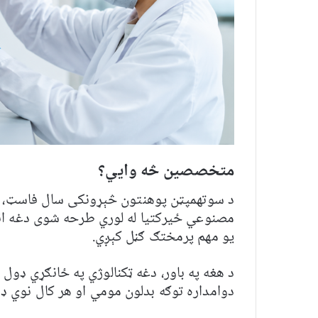
متخصصین څه وايي؟
د سوتهمپټن پوهنتون څېړونکی سال فاسټ، چې 
مصنوعي ځیرکتیا له لوري طرحه شوی دغه انټ
یو مهم پرمختګ ګڼل کېږي.
د هغه په باور، دغه ټکنالوژي په ځانګړي ډول
دوامداره توګه بدلون مومي او هر کال نوي ډو