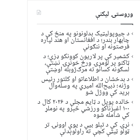
وروستۍ ليکنې
د جیوپولیټیک بدلونونو په منځ کې د
چابهار بندر؛ د افغانستان او هند لپاره
فرصتونه او ننګونې
کشمیر کې پر لاریون کوونکو ډزې؛ د
ټاکنو پر لومړۍ ورځ خونړۍ نښتې،
لسګونه کسانو ته مرګ‌ژوبله اوښتې
د بدخشان د اطلاعاتو او کلتور رئیس
وژنه؛ ذبیح‌الله امیري په وسله‌وال
برید کې ووژل شو
خالده پوپل د ټایم مجلې د ۲۰۲۶ کال د
۱۰۰ اغېزناکو ورزشي څېرو په نوملړ
کې شامله شوه
نړۍ کې د تېلو بیې د یوې اوونۍ تر
ټولو ټیټې کچې ته راولوېدلې