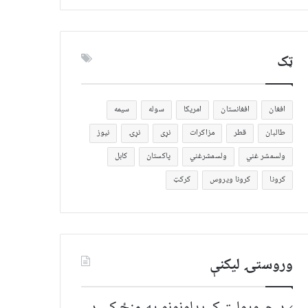
ټک
افغان
افغانستان
امریکا
سوله
سیمه
طالبان
قطر
مزاکرات
نړی
نړۍ
نیوز
ولسمشر غني
ولسمشرغني
پاکستان
کابل
کرونا
کرونا ویروس
کرکټ
وروستۍ ليکنې