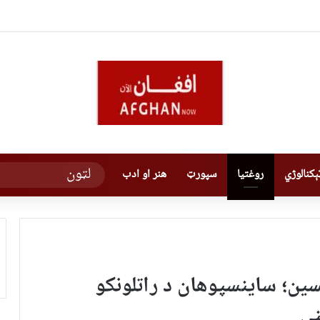
کنالوژي
روغتیا
سپورټ
هنر او ادب
کسین؛ ساینسپوهان د راتلونکو
ني