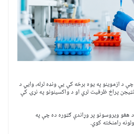
د ازموینو په یوه برخه کې یې ونډه لرله، وايي د
يجن پراخ ظرفیت لري او د واکسینونو په نړۍ کې
 د هغو ویروسونو پر وړاندې ګټوره ده چې په
لونه رامنځته کوي.