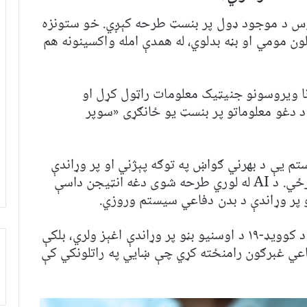
روس د موجود ډول پر بنسټ طرحه کېږي. خو ستونزه
 مومي او بڼه بدلوي، له همدې امله واکسینونه هم
نا ویروسونو جنیټیک معلومات راټول کړل او
 دغو معلوماتو پر بنسټ یو ځانګړی «سوپر
م یې د بهرني ګواښ په توګه پېژني او پر وړاندې
یې د دفاعي غبرګون د رامنځته کېدو لامل ګرځي. د AI له لوري طرحه شوی دغه انټيجن داسې
پر وړاندې د بدن دفاعي سیستم وروزي.
څېړونکي باور لري چې دا طریقه به نه یوازې د کوویډ-۱۹ د اوسنیو بڼو پر وړاندې اغېز ولري، بلکې
اعي غبرګون رامنځته کړي چې ښايي په راتلونکي کې