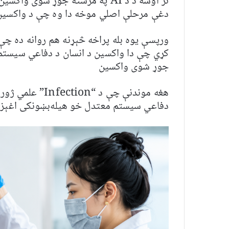
دغې مرحلې اصلي موخه دا وه چې د واکسین
جوړ شوی واکسین
هغه موندنې چې د
دفاعي سیستم معتدل خو هیله‌بښونکی اغېز ل