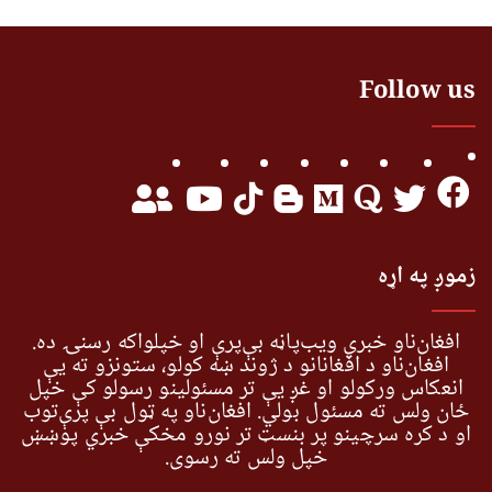
Follow us
زموږ په اړه
افغان‌ناو خبري ویب‌پاڼه بې‌پرې او خپلواکه رسنۍ ده.
افغان‌ناو د افغانانو د ژوند ښه کولو، ستونزو ته یې
انعکاس ورکولو او غږ یې تر مسئولینو رسولو کې خپل
ځان ولس ته مسئول بولي. افغان‌ناو په ټول بې پرې‌توب
او د کره سرچینو پر بنسټ تر نورو مخکې خبري پوښښ
خپل ولس ته رسوي.