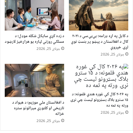
د کابل په اړه ډرامه؛ بي‌بي‌سي د ۲۰۲۱
د زده کړې سایکل شکله موډل؛ د
کال د افغانستان د پېښو پر بنسټ نوې
مسلکي روزنې لپاره یو هراړخیز لارښود
لړۍ خپروي
جولای 25, 2026
جولای 25, 2026
په ۲۰۲۶ کال کې غوره هندي فلمونه؛ د
۱۵ سترو بلاک بسټرونو لیست چې نړۍ
د افغانستان ملي موزیم؛ د هېواد د
ورته په تمه ده
تاریخي او کلتوري میراثونو ستره
جولای 25, 2026
خزانه
جولای 25, 2026