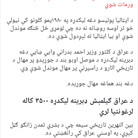
ورمات شوي
د ایټالیا پولیسو دغه لیکدړه په ۱۹۸۰یمو کلونو کې نیولې
خو تر اوسه روښانه نه ده چې لومړی ځل څنګه موندل
شوې او بیا ایټالیا ته لېږدول شوې ده.
د عراق د کلتور وزیر احمد بدراني وايي ښايي دغه
ډبرینه لیک‌دړه د موصل اوبو بند د جوړېدو پر مهال د
تاریخي اثارو د راسپړنې پر مهال موندل شوې وي.
دغه بند هماغه مهال جوړېده.‌
د عراق ګیلمېش ډبرینه لیکدړه ۳۵۰۰ کاله
لرغونتیا لري
بین النهرین تاریخي سیمه چې د بشري تمدن زانګو ګڼل
کېږي، په اوسني عراق کې رانغښتې ده.‌