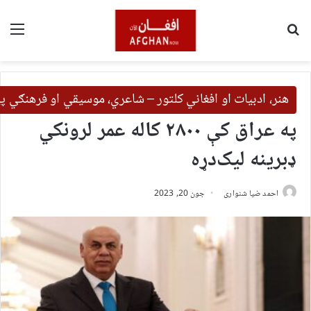
لټون
مین
هنر، ادبیات او افغاني کلتور – شاعري، موسیقي او فرهنګي 
په عراق کې ۲۸۰۰ کاله عمر لرونکي
ډبرینه لیک‌دړه
احمد ضیا شنواری
جون 20, 2023