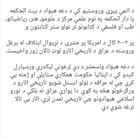
د اتمې پیړۍ وروستیو کې د دغه هېواد د بیت الحکمه
یا دار الحکمه په نوم علمي مرکز د علومو، هنر، ریاضياتو،‌
طب او فلسفې د کتابونو تر ټولو ستر کتابتون و.
پر ۲۰۰۳ کال د امریکا پر مشرۍ د نړیوال اېتلاف له یرغل
وروسته د عراق د تاریخي اثارو لوټ تالان زور واخیست.
د دغه هېواد ولسمشر د دې لرغونې لیکدړې ورسپارل
کېدو کې د ایټالیا حکومت همکاري ستایلې او ژمنه یې
کړې چې له عراقه د ټولو ایستل شویو تاریخي اثارو د
ورګرځولو هڅه به کوي.‌ دا یوازې عراق نه بلکې د نورو
اسلامي هېوادونو چې تاریخي تمدن لري، اثار یې تالا
ترغه شوي دي.