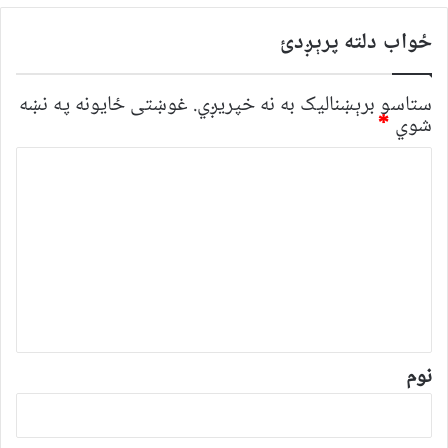
ځواب دلته پرېږدئ
ستاسو برېښناليک به نه خپريږي.
غوښتى ځایونه په نښه
شوي
*
څ
ر
گ
ن
د
و
ن
*
نوم