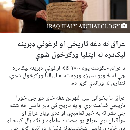
IRAQ ITALY ARCHAEOLOGY
عراق ته دغه تاریخي او لرغوني ډبرینه
لیک‌دړه له ایټلیا ورګرځول شوې
د عراق حکومت یوه ۲۸۰۰ کاله لرغونې ډبرینه لیک‌دړه
چې له څلورو لسیزو وروسته له ایټالیا ورګرځول شوې،
نندارې ته وړاندې کړې ده.
عراق یا پخوانی بین النهرین هغه ځای دی چې خورا
تاریخي قدامت لري او په تاریخ کې ډېر داسې څه شته
چې بشر ته په خیر تمامېږي او ددې ویاړ عراق او
عراقیان لري. عراق یو وخت د علماوو زانګو بلل کېده او
دې خاورې داسې شخصیتونه دنیا ته وړاندې کړي چې