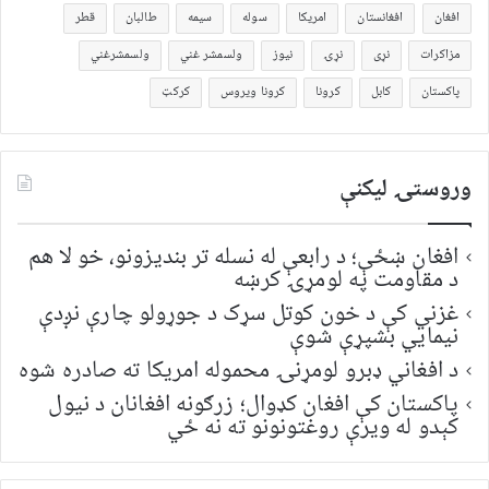
افغان
افغانستان
امریکا
سوله
سیمه
طالبان
قطر
مزاکرات
نړی
نړۍ
نیوز
ولسمشر غني
ولسمشرغني
پاکستان
کابل
کرونا
کرونا ویروس
کرکټ
وروستۍ ليکنې
افغان ښځې؛ د رابعې له نسله تر بندیزونو، خو لا هم
د مقاومت په لومړۍ کرښه
غزني کې د خون کوتل سړک د جوړولو چارې نږدې
نیمايي بشپړې شوې
د افغاني ډبرو لومړنۍ محموله امریکا ته صادره شوه
پاکستان کې افغان کډوال؛ زرګونه افغانان د نیول
کېدو له ویرې روغتونونو ته نه ځي