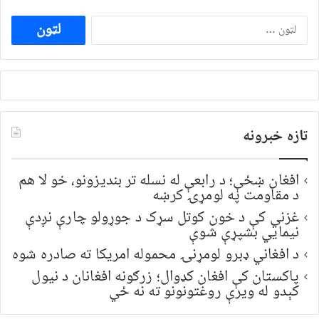
ددی
لپاره
لټون:
تازه خبرونه
افغان ښځې؛ د رابعې له نسله تر بندیزونو، خو لا هم
د مقاومت په لومړۍ کرښه
غزني کې د خون کوتل سړک د جوړولو چارې نږدې
نیمايي بشپړې شوې
د افغاني ډبرو لومړنۍ محموله امریکا ته صادره شوه
پاکستان کې افغان کډوال؛ زرګونه افغانان د نیول
کېدو له ویرې روغتونونو ته نه ځي