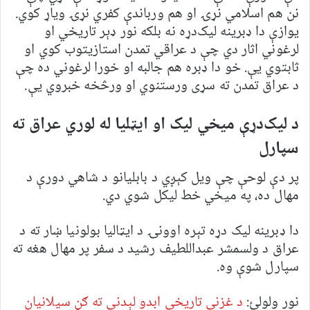
نن هم اسلامي نړۍ او هم ورباندې کفري نړۍ ویاړ کوي.
یوازې دا ډبرینه لیک‌دړه نه بلکه نور ډېر تاریخي او
لرغوني اثار دي چې د عراقي تمدن استازیتوب کوي او
ثابتوي یې. خو دا ډبره هم جالبه او خورا لرغوني ده چې
د عراق تمدن ته سړی ورستنوي او ورڅخه خبروي یې.
د لیک‌دړې میخي لیک او ایټلیا له لوري عراق ته
سپارل
پر دې لوحې چې ویل کېږي د بابلیانو د شاهي دورې د
مهال ده، په میخي خط لیکل شوي دي.‌
دا ډبرینه لیک دړه تېره اوونۍ د ایټالیا بولونیا ښار ته د
عراق د ولسمشر عبداللطیف رشید د سفر پر مهال هغه ته
سپارل شوې وه.
نور ولولئ:
د غزني تاریخي ابدو لېدنې ته ګڼ سیلانیان