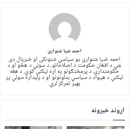
احمد ضیا شنواری
احمد ضیا شنواری یو سياسي شنونکی او خبریال دی
چې د افغان حکومت د اصلاحاتو، د سولې د هڅو او د
حکومتدارۍ د پرمختګونو په اړه لیکنې کوي. د هغه
لیکنې د هیواد د سیاسي بدلونونو او د پایداره سولې پر
بهیر تمرکز لري.
اړوند خبرونه