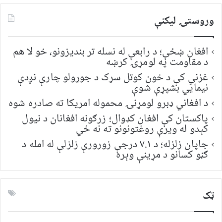
وروستۍ ليکنې
افغان ښځې؛ د رابعې له نسله تر بندیزونو، خو لا هم
د مقاومت په لومړۍ کرښه
غزني کې د خون کوتل سړک د جوړولو چارې نږدې
نیمايي بشپړې شوې
د افغاني ډبرو لومړنۍ محموله امریکا ته صادره شوه
پاکستان کې افغان کډوال؛ زرګونه افغانان د نیول
کېدو له ویرې روغتونونو ته نه ځي
جاپان زلزله؛ د ۷.۱ درجې زورورې زلزلې له امله د
ګڼو کسانو د مړینې وېره
ټک