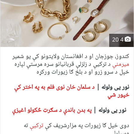
4 20
کندوز، جوزجان او د افغانستان ولایتونو کې یو شمیر
میرمنې
د ترکیې د زلزلې قربانیانو سره مرستې لپاره
خپل د سرو زرو او د بلخ ګا زیورات ورکړه
نور یی ولوله |
د سلمان خان نوی فلم به په اختر کې
خپور شي
نور یی ولوله |
په بدن باندې د سګرټ څکولو اغیزې
دوی خپل ګا زیورات په مزارشریف کې
ترکیې
ته
وسپارلې