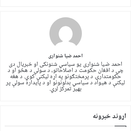
احمد ضیا شنواری
احمد ضیا شنواری یو سياسي شنونکی او خبریال دی
چې د افغان حکومت د اصلاحاتو، د سولې د هڅو او د
حکومتدارۍ د پرمختګونو په اړه لیکنې کوي. د هغه
لیکنې د هیواد د سیاسي بدلونونو او د پایداره سولې پر
بهیر تمرکز لري.
اړوند خبرونه