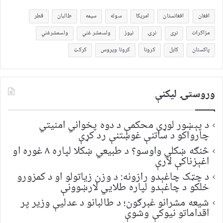
افغان
افغانستان
امریکا
سوله
سیمه
طالبان
قطر
مزاکرات
نړی
نړۍ
نیوز
ولسمشر غني
ولسمشرغني
پاکستان
کابل
کرونا
کرونا ویروس
کرکټ
وروستۍ ليکنې
د پېښور لوړې محکمې د دوه پخواني امنیتي
چارواکو د ساتنې غوښتنې رد کړې
څنګه ښکلي واوسو؟ د طبیعي ښکلا لپاره ۸ غوره او
اغېزناکې لارې
د چټک چاغېدو رازونه: د وزن زیاتولو او د کمزورو
خلکو د چاغېدو لپاره طلایي لارښوونې
شیعه مشرانو غبرګون؛ د طالبانو د عدلیې وزیر پر
اقداماتو نیوکې وشوې