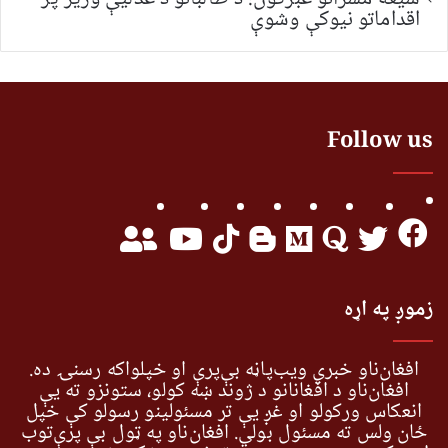
اقداماتو نیوکې وشوې
Follow us
زموږ په اړه
افغان‌ناو خبري ویب‌پاڼه بې‌پرې او خپلواکه رسنۍ ده.
افغان‌ناو د افغانانو د ژوند ښه کولو، ستونزو ته یې
انعکاس ورکولو او غږ یې تر مسئولینو رسولو کې خپل
ځان ولس ته مسئول بولي. افغان‌ناو په ټول بې پرې‌توب