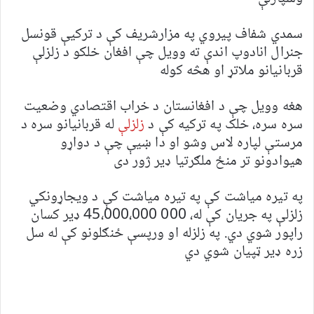
سمدي شفاف پیروي په مزارشریف کې د ترکیې قونسل
جنرال انادوپ اندې ته وویل چې افغان خلکو د زلزلې
قربانیانو ملاتړ او هڅه کوله
هغه وویل چې د افغانستان د خراب اقتصادي وضعیت
سره سره، خلک په ترکیه کې د
زلزلې
له قربانیانو سره د
مرستې لپاره لاس وشو او دا ښیې چې د دواړو
هیوادونو تر منځ ملګرتیا ډیر ژور دی
په تیره میاشت کې په تیره میاشت کې د ویجاړونکي
زلزلې په جریان کې له، 000 45،000،000 ډیر کسان
راپور شوي دي. په زلزله او ورپسې ځنګلونو کې له سل
زره ډیر ټپیان شوي دي