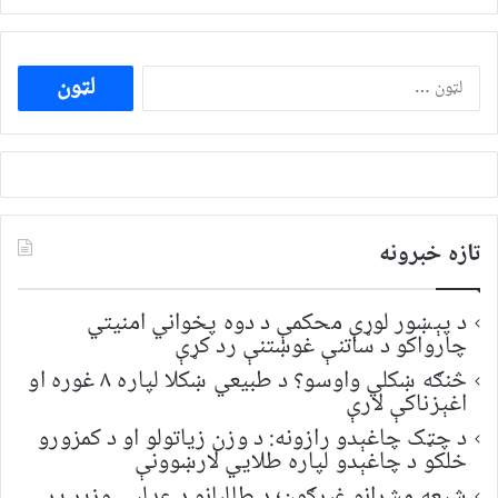
ددی
لپاره
لټون:
تازه خبرونه
د پېښور لوړې محکمې د دوه پخواني امنیتي
چارواکو د ساتنې غوښتنې رد کړې
څنګه ښکلي واوسو؟ د طبیعي ښکلا لپاره ۸ غوره او
اغېزناکې لارې
د چټک چاغېدو رازونه: د وزن زیاتولو او د کمزورو
خلکو د چاغېدو لپاره طلایي لارښوونې
شیعه مشرانو غبرګون؛ د طالبانو د عدلیې وزیر پر