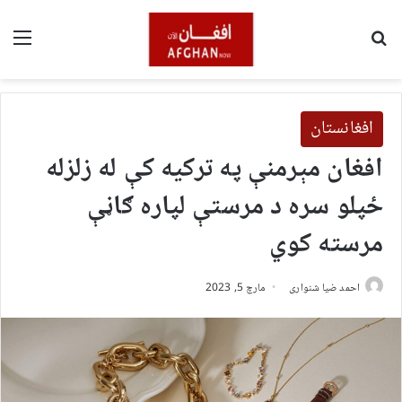
لټون
مین
افغانستان
افغان مېرمنې په ترکیه کې له زلزله
ځپلو سره د مرستې لپاره ګاڼې
مرسته کوي
احمد ضیا شنواری
مارچ 5, 2023