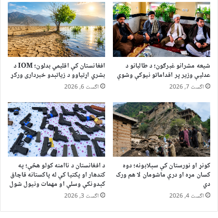
شیعه مشرانو غبرګون؛ د طالبانو د
افغانستان کې اقلیمي بدلون؛ IOM د
عدلیې وزیر پر اقداماتو نیوکې وشوې
بشري اړتیاوو د زیاتېدو خبرداری ورکړ
اگست 7, 2026
اگست 6, 2026
کونړ او نورستان کې سېلابونه؛ دوه
د افغانستان د ناامنه کولو هڅې؛ په
کسان مړه او درې ماشومان لا هم ورک
کندهار او پکتیا کې له پاکستانه قاچاق
دي
کېدونکې وسلې او مهمات ونیول شول
اگست 4, 2026
اگست 3, 2026