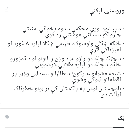
وروستۍ ليکنې
د پېښور لوړې محکمې د دوه پخواني امنیتي
چارواکو د ساتنې غوښتنې رد کړې
څنګه ښکلي واوسو؟ د طبیعي ښکلا لپاره ۸ غوره او
اغېزناکې لارې
د چټک چاغېدو رازونه: د وزن زیاتولو او د کمزورو
خلکو د چاغېدو لپاره طلایي لارښوونې
شیعه مشرانو غبرګون؛ د طالبانو د عدلیې وزیر پر
اقداماتو نیوکې وشوې
بلوچستان اوس په پاکستان کې تر ټولو خطرناک
ایالت دی
ټک