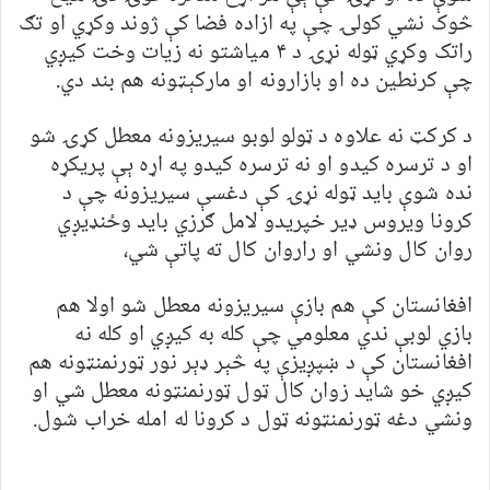
څوک نشي کولۍ چې په ازاده فضا کې ژوند وکړي او تګ
راتک وکړي ټوله نړۍ د ۴ میاشتو نه زیات وخت کیږي
چې کرنطین ده او بازارونه او مارکېټونه هم بند دي.
د کرکټ نه علاوه د ټولو لوبو سیریزونه معطل کړۍ شو
او د ترسره کیدو او نه ترسره کیدو په اړه ېې پریکړه
نده شوې باید ټوله نړۍ کې دغسې سیریزونه چې د
کرونا ویروس ډیر خپریدو لامل ګرزي باید وځنډیږي
روان کال ونشي او راروان کال ته پاتې شي،
افغانستان کې هم بازې سیریزونه معطل شو اولا هم
بازي لوبې ندي معلومي چې کله به کيږي او کله نه
افغانستان کې د ښپږيزې په څېر ډېر نور ټورنمنټونه هم
کيږي خو شاید زوان کال ټول ټورنمنټونه معطل شي او
ونشي دغه ټورنمنټونه ټول د کرونا له امله خراب شول.