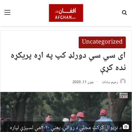
لټون
مین
Uncategorized
اى سي سي دورلډ کپ په اړه پریکړه
نده کړې
رحیم سادات
جون 11, 2020
د نړیوال کرکټ مجلې د روانې، يعنې ٢٠٢٠مې لسيزې لپاره