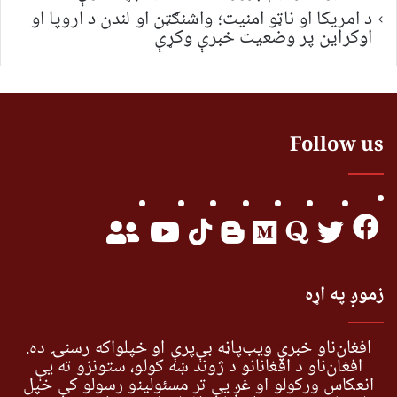
د امریکا او ناټو امنیت؛ واشنګټن او لندن د اروپا او
اوکراین پر وضعیت خبرې وکړې
Follow us
زموږ په اړه
افغان‌ناو خبري ویب‌پاڼه بې‌پرې او خپلواکه رسنۍ ده.
افغان‌ناو د افغانانو د ژوند ښه کولو، ستونزو ته یې
انعکاس ورکولو او غږ یې تر مسئولینو رسولو کې خپل