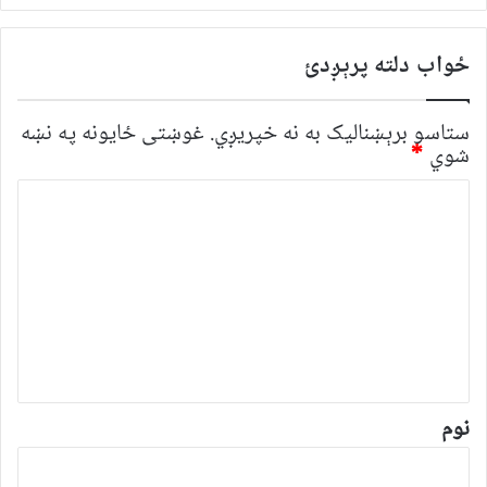
ځواب دلته پرېږدئ
ستاسو برېښناليک به نه خپريږي.
غوښتى ځایونه په نښه
شوي
*
څ
ر
گ
ن
د
و
ن
*
نوم