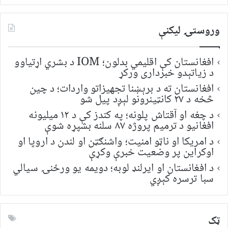
وروستۍ ليکنې
افغانستان کې اقلیمي بدلون؛ IOM د بشري اړتیاوو
د زیاتېدو خبرداری ورکړ
افغانستان ته د برېښنا تجهیزاتو واردات؛ د چین
څخه د ۲۷ کانټینرونو لېږد پیل شو
د چغه او آقتاش پلونه؛ په کندز کې د ۱۲ میلیونه
افغانیو د ترمیم پروژه ۸۷ سلنه بشپړه شوې
د امریکا او ناټو امنیت؛ واشنګټن او لندن د اروپا او
اوکراین پر وضعیت خبرې وکړې
د افغانستان او ایرلنډ لوبه؛ دویمه یو ورځنۍ سیالي
سبا ترسره کېږي
ټک