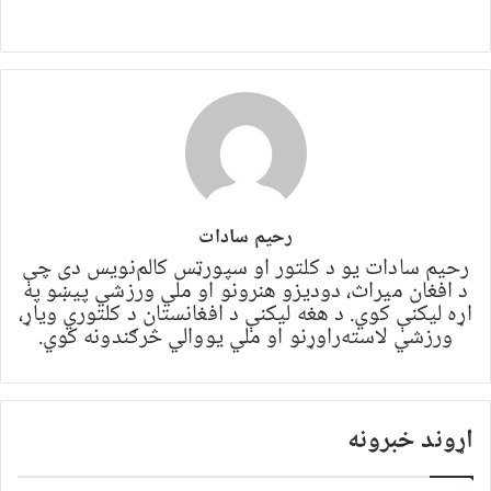
رحیم سادات
رحیم سادات یو د کلتور او سپورټس کالم‌نویس دی چې
د افغان میراث، دودیزو هنرونو او ملي ورزشي پیښو په
اړه لیکنې کوي. د هغه لیکنې د افغانستان د کلتوري ویاړ،
ورزشي لاسته‌راوړنو او ملي یووالي څرګندونه کوي.
اړوند خبرونه