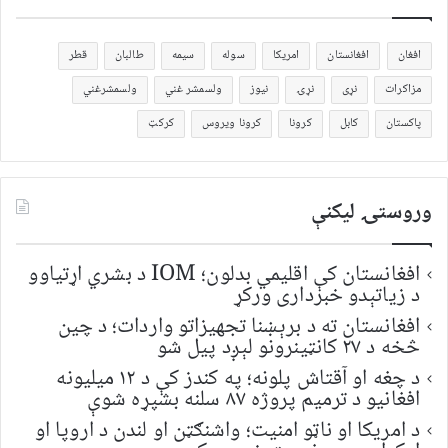
افغان
افغانستان
امریکا
سوله
سیمه
طالبان
قطر
مزاکرات
نړی
نړۍ
نیوز
ولسمشر غني
ولسمشرغني
پاکستان
کابل
کرونا
کرونا ویروس
کرکټ
وروستۍ ليکنې
افغانستان کې اقلیمي بدلون؛ IOM د بشري اړتیاوو
د زیاتېدو خبرداری ورکړ
افغانستان ته د برېښنا تجهیزاتو واردات؛ د چین
څخه د ۲۷ کانټینرونو لېږد پیل شو
د چغه او آقتاش پلونه؛ په کندز کې د ۱۲ میلیونه
افغانیو د ترمیم پروژه ۸۷ سلنه بشپړه شوې
د امریکا او ناټو امنیت؛ واشنګټن او لندن د اروپا او