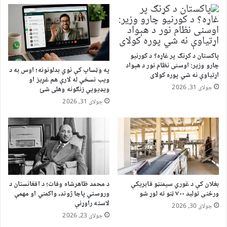
پاکستان د کړنګ پر غاړه؟ د کورنیو
چارو وزیر: اوسنی نظام نور د هېواد
په وټساپ کې نوي بدلونونه؛ اوس به د
اړتیاوې نه شي پوره کولای
ویب نسخې له لارې هم غږیز او
جولای 31, 2026
ویډیويي زنګونه وهلی شئ
جولای 31, 2026
بغلان کې د غوري سیمنټو فابریکې
د محمد ظاهرشاه وفات؛ د افغانستان د
ورځنی تولید ۷۰۰ ټنو ته لوړ شو
وروستي پاچا ژوند، واکمني او مهمې
لاسته راوړنې
جولای 30, 2026
جولای 23, 2026