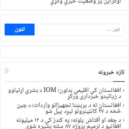
اوکراین پر وضعیت خبرې وکړې
ددی
لپاره
لټون:
تازه خبرونه
افغانستان کې اقلیمي بدلون؛ IOM د بشري اړتیاوو
د زیاتېدو خبرداری ورکړ
افغانستان ته د برېښنا تجهیزاتو واردات؛ د چین
څخه د ۲۷ کانټینرونو لېږد پیل شو
د چغه او آقتاش پلونه؛ په کندز کې د ۱۲ میلیونه
افغانیو د ترمیم پروژه ۸۷ سلنه بشپړه شوې