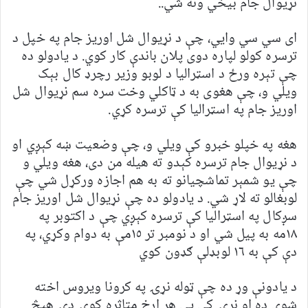
نړیوال جام بیخي ونه شي..
اى سي سي وايي، چې د نړيوال شل اوريز جام په خپل د
ترسره کولو لپاره دوى پلان باندې کار کوي. د يادولو ده
چې تېره ورځ د اسټراليا د لوبو وزير رچرډ کال بېک
ويلي و، چې هغوى به د ټاکلي وخت سره سم نړيوال شل
اوريز جام په اسټراليا کې ترسره کړي.
هغه په خپلو خبرو کې ويلي و، چې وضعيت ښه کېږي او
د نړيوال جام ترسره کېدو ته هيله من دى، هغه ويلي و
چې يو شمېر تماشچيانو ته به هم اجازه ورکړل شي چې
لوبغالو ته لاړ شي. د يادولو ده چې نړيوال شل اوريز جام
سږکال په اسټراليا کې ترسره کېږي چې د اکتوبر په
١٨مه به پيل شي او د نومبر تر ١٥مې به دوام وکړي، په
دې کې به ١٦ لوبډلې ګډون کوي
د یادونې وړ ده چې ټوله نړۍ په کرونا ویروس اخته
شوې ده او نړۍ کې ېې هر اړخ متاثره کوۍ دۍ هیڅ