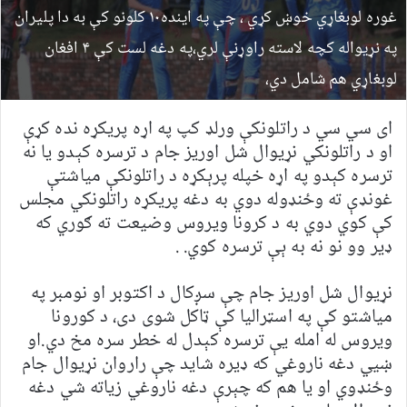
غوره لوبغاړي خوښ کړي ، چې په اینده١٠ کلونو کې به دا پلیران
په نړيواله کچه لاسته راوړنې لري،په دغه لست کې ۴ افغان
لوبغاړي هم شامل دي،
ای سي سي د راتلونکې ورلډ کپ په اړه پریکړه نده کړې
او د راتلونکي نړيوال شل اوريز جام د ترسره کېدو يا نه
ترسره کېدو په اړه خپله پرېکړه د راتلونکې مياشتې
غونډې ته وځنډوله دوي به دغه پریکړه راتلونکي مجلس
کې کوي دوي به د کرونا ویروس وضیعت ته ګوري که
ډیر وو نو نه به ېې ترسره کوي. .
نړيوال شل اوريز جام چې سږکال د اکتوبر او نومبر په
مياشتو کې په اسټراليا کې ټاکل شوى دى، د کورونا
ويروس له امله يې ترسره کېدل له خطر سره مخ دي.او
ښيي دغه ناروغي که ډیره شاید چې راروان نړیوال جام
وځنډوي او یا هم که چېرې دغه ناروغي زیاته شي دغه