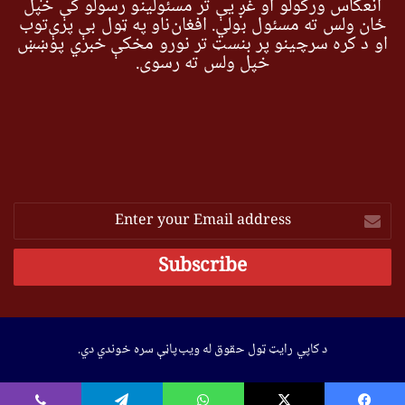
انعکاس ورکولو او غږ یې تر مسئولینو رسولو کې خپل
ځان ولس ته مسئول بولي. افغان‌ناو په ټول بې پرې‌توب
او د کره سرچینو پر بنسټ تر نورو مخکې خبري پوښښ
خپل ولس ته رسوي.
Enter
your
Email
address
د کاپي رایټ ټول حقوق له ویب‌پاڼې سره خوندي دي.