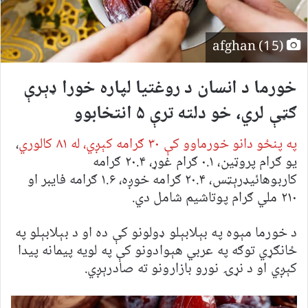
afghan (15)
خورما د انسان د روغتیا لپاره خورا ډېرې
ګټې لري، خو دلته ترې ۵ انتخابوو
په پنځو دانو خورماوو کې ۳۰ ګرامه کېږي، له ۸۱ کالوري
،
یو ګرام پروټین، ۰.۱ ګرام غوړ، ۲۰.۴ ګرامه
کاربوهائیډرېټس، ۲۰.۴ ګرامه خوږه، ۱.۶ ګرامه فایبر او
۲۱۰ ملي ګرام پوتاشیم شامل دي.
د خورما مېوه په بېلابېلو ډولونو کې ده او د بېلابېلو په
ځانګړي توګه په عربي هېوادونو کې په لویه پیمانه پیدا
کېږي او د نړۍ نورو بازارونو ته صادرېږي.