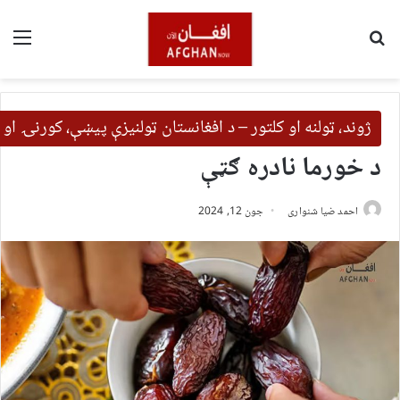
لټون
مین
ژوند، ټولنه او کلتور – د افغانستان ټولنیزې پیښې، کورنۍ او 
د خورما نادره ګټې
احمد ضیا شنواری
جون 12, 2024