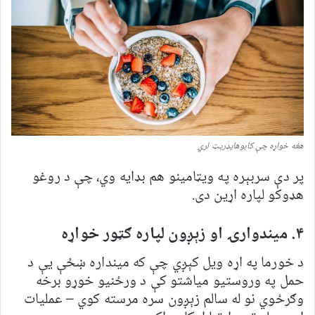
هغه خواړه چې کابوهایډرېټ لري
پر دې سربېره په ویټامینو هم بډایه وي، چې د روغو
هډوکو لپاره اړین دی.
۴. میندوارۍ او زېږون لپاره ګټور خواړه
د خورما په اړه ویل کېږي چې که مینداره ښځې یې د
حمل په وروستیو میاشتو کې د ورځنیو خوړو برخه
وګرځوي نو له سالم زېږون سره مرسته کوي – عملیات