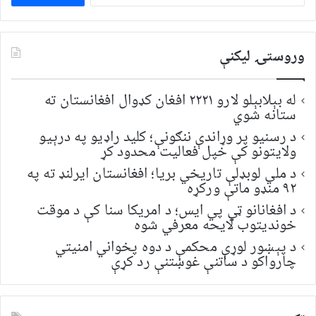
لټون:
وروستۍ ليکنې
له بېلابېلو لارو ۲۲۲۱ افغان کډوال افغانستان ته
ستانه شوي
د رسنیو پر وړاندې ننګونې؛ کلید راډیو په درېیو
ولایتونو کې خپل فعالیت محدود کړ
د ملي لوبډلې تاریخي بریا؛ افغانستان ایرلنډ ته په
۹۲ منډو ماتې ورکړه
د افغانانو ټي پي ایس؛ د امریکا سنا کې د موقت
خونديتوب لایحه معرفي شوه
د پېښور لوړې محکمې د دوه پخواني امنیتي
چارواکو د ساتنې غوښتنې رد کړې