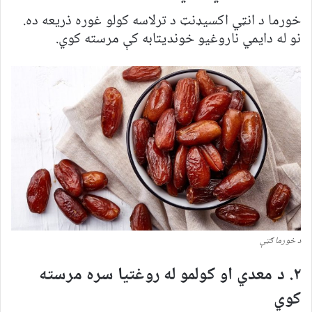
خورما د انټي اکسیډنټ د ترلاسه کولو غوره ذریعه ده.
نو له دایمي ناروغیو خوندیتابه کې مرسته کوي.
د خورما ګټې
۲. د معدي او کولمو له روغتیا سره مرسته
کوي