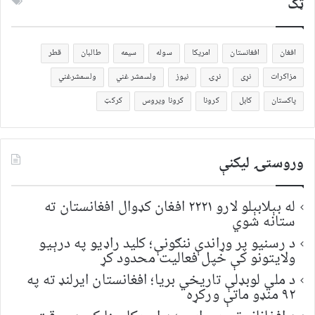
ټک
افغان
افغانستان
امریکا
سوله
سیمه
طالبان
قطر
مزاکرات
نړی
نړۍ
نیوز
ولسمشر غني
ولسمشرغني
پاکستان
کابل
کرونا
کرونا ویروس
کرکټ
وروستۍ ليکنې
له بېلابېلو لارو ۲۲۲۱ افغان کډوال افغانستان ته
ستانه شوي
د رسنیو پر وړاندې ننګونې؛ کلید راډیو په درېیو
ولایتونو کې خپل فعالیت محدود کړ
د ملي لوبډلې تاریخي بریا؛ افغانستان ایرلنډ ته په
۹۲ منډو ماتې ورکړه