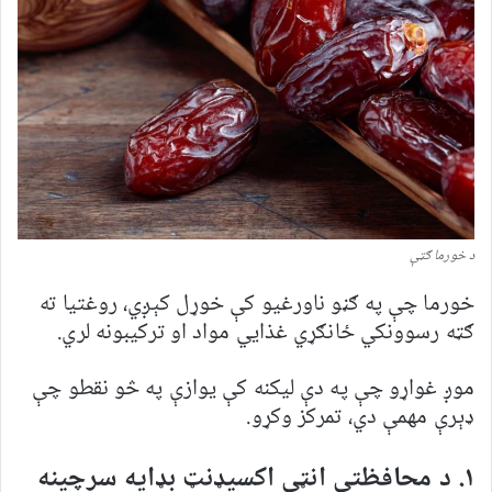
د خورما ګټې
خورما چې په ګڼو ناورغیو کې خوړل کېږي، روغتیا ته
ګټه رسوونکي ځانګړي غذايي مواد او ترکیبونه لري.
موږ غواړو چې په دې لیکنه کې یوازې په څو نقطو چې
ډېرې مهمې دي، تمرکز وکړو.
۱. د محافظتي انټي اکسیډنټ بډایه سرچینه