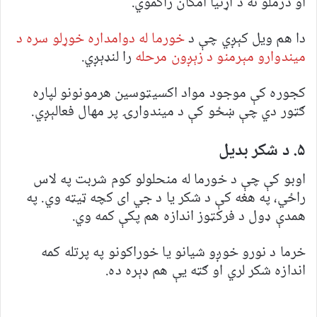
او درملو ته د اړتیا امکان راکموي.
دا هم ویل کېږي چې د
خورما له دوامداره خوړلو سره د
میندوارو مېرمنو د زېږون مرحله
را لنډېږي.
کجوره کې موجود مواد اکسيټوسین هرمونونو لپاره
ګټور دي چې ښځو کې د میندوارۍ پر مهال فعالېږي.
۵. د شکر بدیل
اوبو کې چې د خورما له منحلولو کوم شربت په لاس
راځي، په هغه کې د شکر یا د جي ای کچه ټیټه وي. په
همدې ډول د فرکټوز اندازه هم پکې کمه وي.
خرما د نورو خوږو شیانو یا خوراکونو په پرتله کمه
اندازه شکر لري او ګټه یې هم ډېره ده.