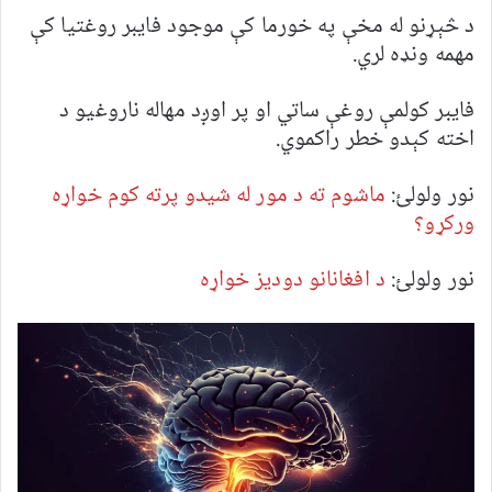
د څېړنو له مخې په خورما کې موجود فایبر روغتیا کې
مهمه ونډه لري.
فایبر کولمې روغې ساتي او پر اوږد مهاله ناروغیو د
اخته کېدو خطر راکموي.
نور ولولئ:
ماشوم ته د مور له شیدو پرته کوم خواړه
ورکړو؟
نور ولولئ:
د افغانانو دودیز خواړه