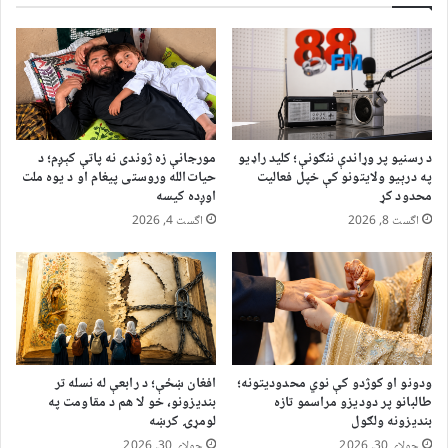
د رسنیو پر وړاندې ننګونې؛ کلید راډیو
مورجانې زه ژوندی نه پاتې کېږم؛ د
په درېیو ولایتونو کې خپل فعالیت
حیات‌الله وروستی پیغام او د یوه ملت
محدود کړ
اوږده کیسه
اگست 8, 2026
اگست 4, 2026
ودونو او کوژدو کې نوي محدودیتونه؛
افغان ښځې؛ د رابعې له نسله تر
طالبانو پر دودیزو مراسمو تازه
بندیزونو، خو لا هم د مقاومت په
بندیزونه ولګول
لومړۍ کرښه
جولای 30, 2026
جولای 30, 2026