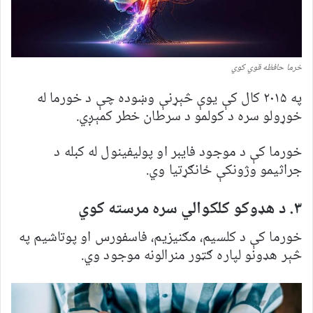
خرما حافظه قوي کوي
په ۲۰۱۵ کال کې یوې څېړنې وښوده چې د خورما له
خوړولو سره د کولمو د سرطان خطر کمېږي.
خورما کې د موجود فایبر او پولیفینول له کبله د
جراثیمو وژونکې ځانګړتیا وي.
۳. د هډوکو کلکوالي سره مرسته کوي
خورما کې د کلسیم، مګنیزیم، فاسفورس او پوتاشیم په
څېر هډونو لپاره ګټور منرالونه موجود وي.