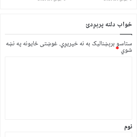
ځواب دلته پرېږدئ
ستاسو برېښناليک به نه خپريږي.
غوښتى ځایونه په نښه
شوي
*
څ
ر
گ
ن
د
و
ن
*
نوم