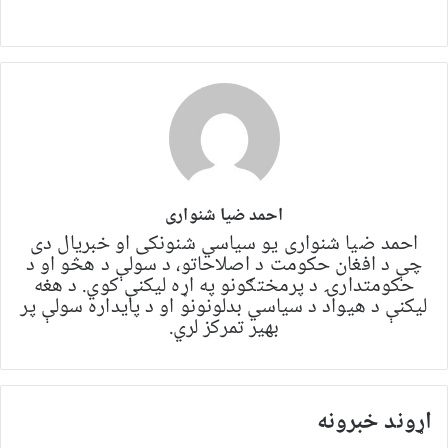
احمد ضیا شنواری
احمد ضیا شنواری یو سياسي شنونکی او خبریال دی
چې د افغان حکومت د اصلاحاتو، د سولې د هڅو او د
حکومتدارۍ د پرمختګونو په اړه لیکنې کوي. د هغه
لیکنې د هیواد د سیاسي بدلونونو او د پایداره سولې پر
بهیر تمرکز لري.
اړوند خبرونه