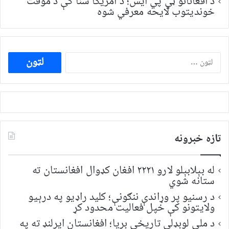
د افغانانو ټي پي ایس؛ د امریکا سنا کې د موقت
خونديتوب لایحه معرفي شوه
ددی
لپاره
لټون:
تازه خبرونه
له بېلابېلو لارو ۲۲۲۱ افغان کډوال افغانستان ته
ستانه شوي
د رسنیو پر وړاندې ننګونې؛ کلید راډیو په درېیو
ولایتونو کې خپل فعالیت محدود کړ
د ملي لوبډلې تاریخي بریا؛ افغانستان ایرلنډ ته په