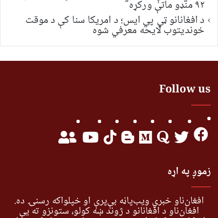
۹۲ منډو ماتې ورکړه
د افغانانو ټي پي ایس؛ د امریکا سنا کې د موقت
خونديتوب لایحه معرفي شوه
Follow us
زموږ په اړه
افغان‌ناو خبري ویب‌پاڼه بې‌پرې او خپلواکه رسنۍ ده.
افغان‌ناو د افغانانو د ژوند ښه کولو، ستونزو ته یې