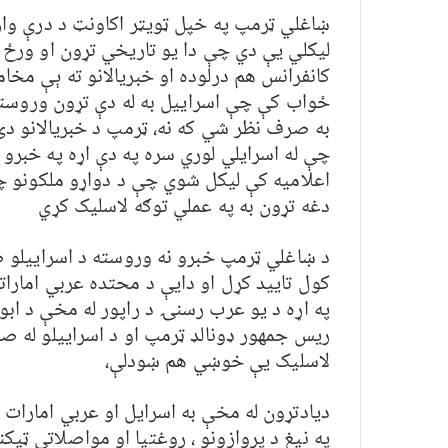
ښاغلي ټرمپ په خپل ټويټر اکاونټ د درې وا
ليکلي يې دي چې دا يو تاريخي تړون او ورځ
کانفرانس هم درلوده او خبریالانو ته ېې مخا
ځواب کې چې اسراييل به له دې تړون وروسته 
به صرف نظر شي که نه، ټرمپ د خبريالانو د
چې له اسرايلي لوري سره په دې اړه په خبرو
اعلامیه کې لیکل شوي چې د دواړو ملکونو چا
دغه تړون به په عملي توګه لاسلیک کړي
د ښاغلي ټرمپ خبرو نه وروسته د اسراييلو ص
کول تاييد کړل او دايې د محتده عربي اماراتو
په اړه د یو عرب رسنۍ د راپور له مخې د ابو
ریس جمهور ډونالډ ټرمپ او د اسراييلو له ص
لاسليک يې خوښي هم ښودلې،
دیادتړون له مخې به اسرایل او عربي امارات د
په نيغ د پروازونو ، روغتيا او مواصلاتي ټي