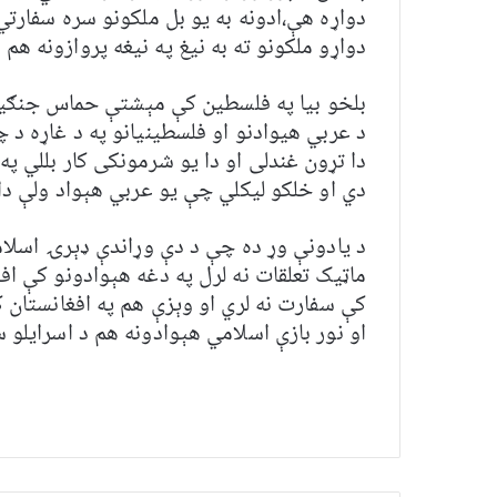
دواړه هې،ادونه به یو بل ملکونو سره سفارتي
دواړو ملکونو ته به نیغ په نیغه پروازونه هم 
بلخو بیا په فلسطین کې مېشتې حماس جنګيال
د عربي هيوادنو او فلسطينيانو په د غاړه د چ
دا تړون غندلی او دا يو شرمونکی کار بللي پ
دي او خلکو لیکلي چې یو عربي هېواد ولې دا
د یادونې وړ ده چې د دې وړاندې ډېرۍ اسلامي
ماټيک تعلقات نه لرل په دغه هېوادونو کې اف
کې سفارت نه لري او وېزې هم په افغانستان ک
او نور بازې اسلامي هېوادونه هم د اسرایلو 