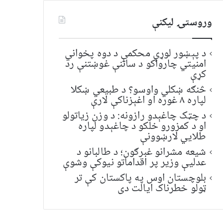
وروستۍ ليکنې
د پېښور لوړې محکمې د دوه پخواني
امنیتي چارواکو د ساتنې غوښتنې رد
کړې
څنګه ښکلي واوسو؟ د طبیعي ښکلا
لپاره ۸ غوره او اغېزناکې لارې
د چټک چاغېدو رازونه: د وزن زیاتولو
او د کمزورو خلکو د چاغېدو لپاره
طلایي لارښوونې
شیعه مشرانو غبرګون؛ د طالبانو د
عدلیې وزیر پر اقداماتو نیوکې وشوې
بلوچستان اوس په پاکستان کې تر
ټولو خطرناک ایالت دی