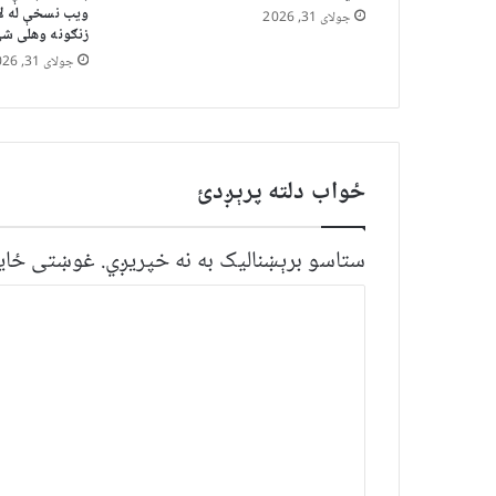
ویب نسخې له لا
جولای 31, 2026
زنګونه وهلی ش
جولای 31, 2026
ځواب دلته پرېږدئ
ستاسو برېښناليک به نه خپريږي.
غوښتى ځایو
څ
ر
گ
ن
د
و