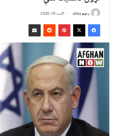
رحیم سادات
اگست 14, 2020
X
Facebook
Pinterest
Reddit
د بریښنالیک له لارې شریک کړئ