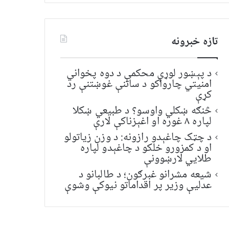
تازه خبرونه
د پېښور لوړې محکمې د دوه پخواني
امنیتي چارواکو د ساتنې غوښتنې رد
کړې
څنګه ښکلي واوسو؟ د طبیعي ښکلا
لپاره ۸ غوره او اغېزناکې لارې
د چټک چاغېدو رازونه: د وزن زیاتولو
او د کمزورو خلکو د چاغېدو لپاره
طلایي لارښوونې
شیعه مشرانو غبرګون؛ د طالبانو د
عدلیې وزیر پر اقداماتو نیوکې وشوې