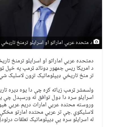
د متحده عربي اماراتو او اسرایلو ترمنځ تاریخي 
دمتحده عربي اماراتو او اسرایلو ترمنځ تار
د امريکا ریس جمهور ډونالډ ټرمپ په خپل ټوټ
تر منځ تاریخي ډيپلوماتيک تړون لاسليک شي 
ولسمشر ټرمپ زياته کړه چې دا يوه ډيره تا
اسرايلو سره دا ډول توافق ته ورسېدل چې یو
وروسته محتده عربي امارات دريم عربي هيوا
لاسلیکوي .چې تر عربي محتده امارتو مخکې 
له اسرايلو سره يې ډيپلوماتيک تعلقات درلود