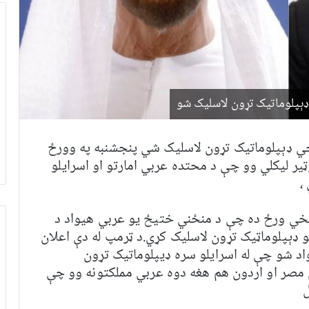
ډېپلوماتيک تړون لاسلیک شو
یخي ډېپلوماتيک تړون لاسلیک شي پنجشنبه په وورځ
ير لیکلي وو چې د محتده عربي امارتو او اسرايلو
،
ريخي ورځ ده چې د منځني ختيځ يو عربي هيواد د
 ډېپلوماټيک تړون لاسلیک کړي.د ټرمپ له دې اعلان
د شو چې له اسرايلو سره ډيپلوماتيک تړون
مصر او اردون هم هغه دوه عربي مملکتونه وو چې
ل