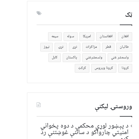
ټک
افغان
افغانستان
امریکا
سوله
سیمه
طالبان
قطر
مزاکرات
نړی
نړۍ
نیوز
ولسمشر غني
ولسمشرغني
پاکستان
کابل
کرونا
کرونا ویروس
کرکټ
وروستۍ ليکنې
د پېښور لوړې محکمې د دوه پخواني
امنیتي چارواکو د ساتنې غوښتنې رد