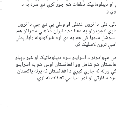
 او ډيبلوماتيک تعلقات هم جوړ کړي دې سره به د
وي و
ۍ ډلې دا تړون غندلی او ويلي يې دي چې دا تړون
اړې ايښودولو په معنا ده.د ايران مذهبي مشرانو هم
ه سوشل ميډیا کې هم په دې اړه غبرګونونه راپارېدلي
سې تړون لاسلیک کړ،
 هېوادونو د اسرایلو سره ډېبلوماټيک او غیر ډېبلو
غانستان هم شامل وو افغانستان اوس هم په اسرایلو
ې ورته نه جاري کیږي د افغانستان نه پرته پاکستان
سره سفارتي او نور سیاسي تعلقات نه لري،