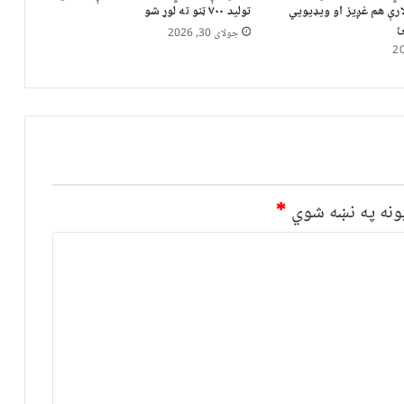
رې هم غږیز او ویډیويي
تولید ۷۰۰ ټنو ته لوړ شو
ئ
جولای 30, 2026
نه په نښه شوي
*