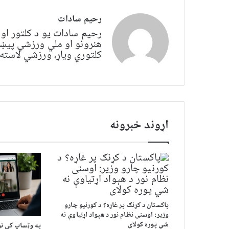
رحیم سادات
رحیم سادات یو د کلتور او
هنرونو او ملي ورزشي پیښو 
کلتوري ویاړ، ورزشي لاسته‌
اړوند خبرونه
پاکستان د کړنګ پر غاړه؟ د کورنیو چارو
وزیر: اوسنی نظام نور د هېواد اړتیاوې نه
شي پوره کولای
په وټساپ کې نو