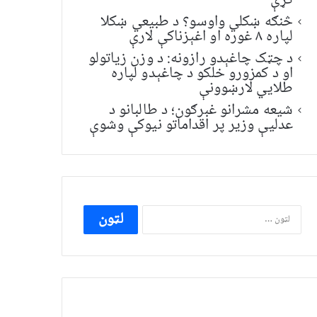
کړې
څنګه ښکلي واوسو؟ د طبیعي ښکلا
لپاره ۸ غوره او اغېزناکې لارې
د چټک چاغېدو رازونه: د وزن زیاتولو
او د کمزورو خلکو د چاغېدو لپاره
طلایي لارښوونې
شیعه مشرانو غبرګون؛ د طالبانو د
عدلیې وزیر پر اقداماتو نیوکې وشوې
ددی
لپاره
لټون: