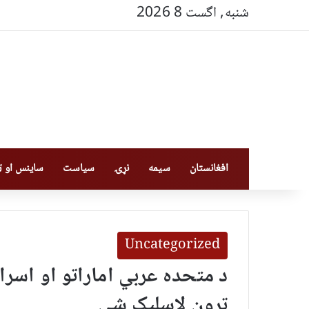
شنبه, اگست 8 2026
افغانستان
سیمه
نړۍ
سیاست
ساینس او ټې
Uncategorized
د متحده عربي اماراتو او اسرای
تړون لاسلیک شي