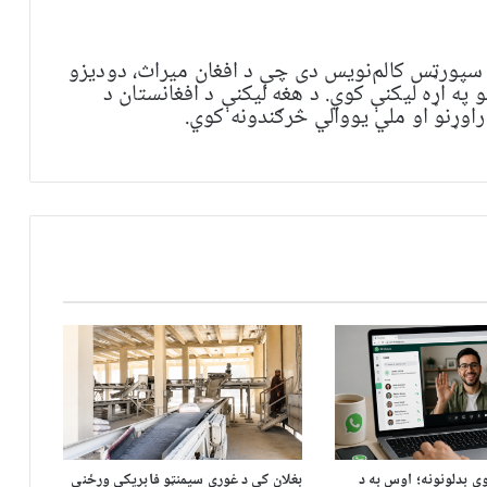
 سپورټس کالم‌نویس دی چې د افغان میراث، دودیزو
په اړه لیکنې کوي. د هغه لیکنې د افغانستان د
راوړنو او ملي یووالي څرګندونه کوي.
ي بدلونونه؛ اوس به د
بغلان کې د غوري سیمنټو فابریکې ورځنی