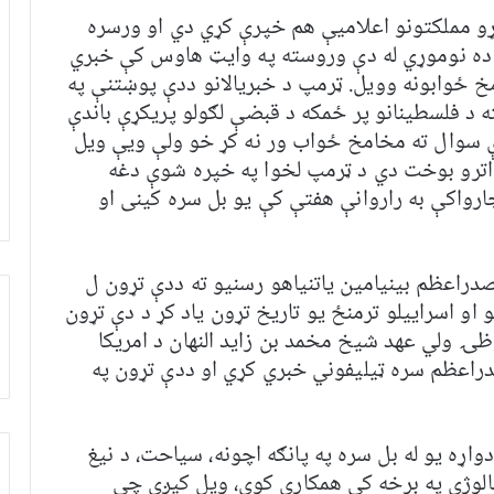
ړو مملکتونو اعلاميې هم خپرې کړي دي او ورسره
 ده نوموړي له دې وروسته په وایټ هاوس کې خبري
مخ ځوابونه وويل. ټرمپ د خبريالانو ددې پوښتنې په
د فلسطينانو پر ځمکه د قبضې لګولو پريکړې باندې
ې سوال ته مخامخ ځواب ور نه کړ خو ولې ويې ويل
 اترو بوخت دي د ټرمپ لخوا په خپره شوې دغه
رواکې به راروانې هفتې کې یو بل سره کینی او
دراعظم بينيامين ياتنياهو رسنيو ته ددې تړون ل
 او اسراييلو ترمنځ يو تاريخ تړون یاد کړ د دې تړون
ظۍ ولي عهد شيخ مخمد بن زايد النهان د امريکا
دراعظم سره ټيليفوني خبري کړي او ددې تړون په
واړه يو له بل سره په پانګه اچونه، سياحت، د نيغ
کنالوژي په برخه کې همکاري کوي، ویل کیږي چې