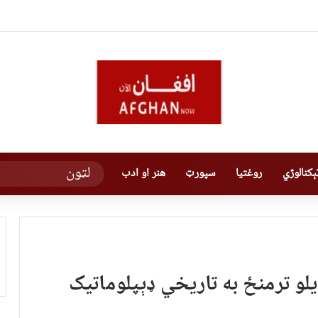
کنالوژي
روغتیا
سپورټ
هنر او ادب
لو ترمنځ به تاریخي ډېپلوماتيک