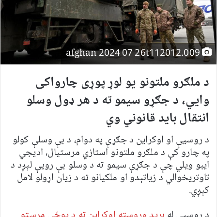
afghan 2024 07 26t112012.009
د ملګرو ملتونو یو لوړ پوړی چارواکی
وايي، د جګړو سیمو ته د هر ډول وسلو
انتقال باید قانوني وي
د روسیې او اوکراین د جګړې په دوام، د بې وسلې کولو
په چارو کې د ملګرو ملتونو استازي مرستیال، ادیجي
ایبو ویلي چې د جګړې سیمو ته د وسلو بې رویې لېږد د
تاوتریخوالي د زیاتېدو او ملکيانو ته د زیان اړولو لامل
کېږي.
د روسیې له
برید وروسته اوکراین ته د پوځي مرستو