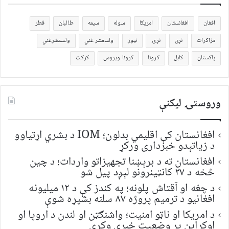
افغان
افغانستان
امریکا
سوله
سیمه
طالبان
قطر
مزاکرات
نړی
نړۍ
نیوز
ولسمشر غني
ولسمشرغني
پاکستان
کابل
کرونا
کرونا ویروس
کرکټ
وروستۍ ليکنې
افغانستان کې اقلیمي بدلون؛ IOM د بشري اړتیاوو
د زیاتېدو خبرداری ورکړ
افغانستان ته د برېښنا تجهیزاتو واردات؛ د چین
څخه د ۲۷ کانټینرونو لېږد پیل شو
د چغه او آقتاش پلونه؛ په کندز کې د ۱۲ میلیونه
افغانیو د ترمیم پروژه ۸۷ سلنه بشپړه شوې
د امریکا او ناټو امنیت؛ واشنګټن او لندن د اروپا او
اوکراین پر وضعیت خبرې وکړې