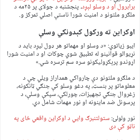
برابرول او د وسلو لېږد
، پنجشنبه د جولای پر ۲۵مه د
ملګرو ملتونو د امنیت شورا ناستې اصلي تمرکز و.
اوکراین ته ورکول کېدونکي وسلې
ایبو زیاتوي: «د وسلو او مهماتو هر ډول لیږد باید د
نړیوالو قوانینو له تطبیق شوي چوکاټ او د امنیت شورا
اړوندو پرېکړولیکونو سره سم ترسره شي.»
د ملګرو ملتونو دې چارواکي همداراز ویلي چې د
معلوماتو پر بنسټ، په دغو وسلو کې جنګي ټانکونه،
زغروال جنګي تجهیزات، چورلکې، سپکې وسلې، د
پرسونل ضد ماينونه او نور مهمات شامل دي.
نور ولولئ:
ستولتنبرګ وايي د اوکراین واقعي ځای په
ناټو کې دی