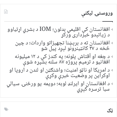
وروستۍ ليکنې
افغانستان کې اقلیمي بدلون؛ IOM د بشري اړتیاوو
د زیاتېدو خبرداری ورکړ
افغانستان ته د برېښنا تجهیزاتو واردات؛ د چین
څخه د ۲۷ کانټینرونو لېږد پیل شو
د چغه او آقتاش پلونه؛ په کندز کې د ۱۲ میلیونه
افغانیو د ترمیم پروژه ۸۷ سلنه بشپړه شوې
د امریکا او ناټو امنیت؛ واشنګټن او لندن د اروپا او
اوکراین پر وضعیت خبرې وکړې
د افغانستان او ایرلنډ لوبه؛ دویمه یو ورځنۍ سیالي
سبا ترسره کېږي
ټک