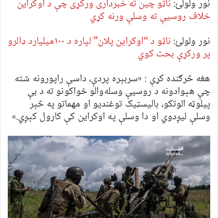
نور ولولئ:
ناټو چین ته خبرداری ورکړی چې د اوکراین
خلاف روسیې ته وسلې ورنه کړي
نور ولولئ:
ناټو د “اوکراین پلان” لپاره د ۱۰۰میلیارد ډالرو
پر ورکړې بحث کوي
هغه څرګنده کړې : «سربېره پردې، داسې راپورونه شته
چې هېوادونه د روسیې وسله‌والو ځواکونو ته د بې
پیلوټه الوتکو، بالیسټیک توغندیو او مهماتو په څېر
وسلې لیږدوي او دا وسلې په اوکراین کې کارول کېږي.»