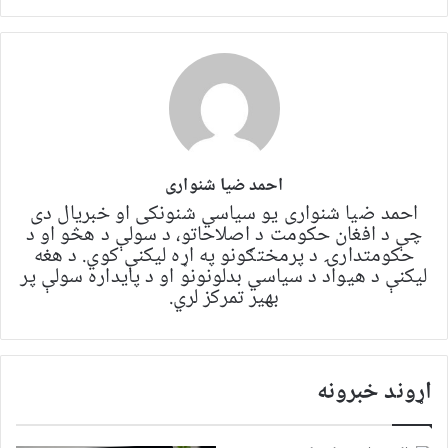
احمد ضیا شنواری
احمد ضیا شنواری یو سياسي شنونکی او خبریال دی
چې د افغان حکومت د اصلاحاتو، د سولې د هڅو او د
حکومتدارۍ د پرمختګونو په اړه لیکنې کوي. د هغه
لیکنې د هیواد د سیاسي بدلونونو او د پایداره سولې پر
بهیر تمرکز لري.
اړوند خبرونه