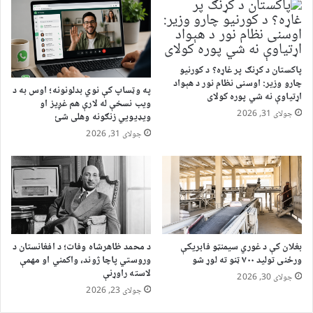
پاکستان د کړنګ پر غاړه؟ د کورنیو
چارو وزیر: اوسنی نظام نور د هېواد
په وټساپ کې نوي بدلونونه؛ اوس به د
اړتیاوې نه شي پوره کولای
ویب نسخې له لارې هم غږیز او
جولای 31, 2026
ویډیويي زنګونه وهلی شئ
جولای 31, 2026
بغلان کې د غوري سیمنټو فابریکې
د محمد ظاهرشاه وفات؛ د افغانستان د
ورځنی تولید ۷۰۰ ټنو ته لوړ شو
وروستي پاچا ژوند، واکمني او مهمې
لاسته راوړنې
جولای 30, 2026
جولای 23, 2026