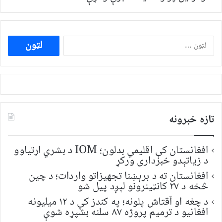
ددی
لپاره
لټون:
تازه خبرونه
افغانستان کې اقلیمي بدلون؛ IOM د بشري اړتیاوو
د زیاتېدو خبرداری ورکړ
افغانستان ته د برېښنا تجهیزاتو واردات؛ د چین
څخه د ۲۷ کانټینرونو لېږد پیل شو
د چغه او آقتاش پلونه؛ په کندز کې د ۱۲ میلیونه
افغانیو د ترمیم پروژه ۸۷ سلنه بشپړه شوې