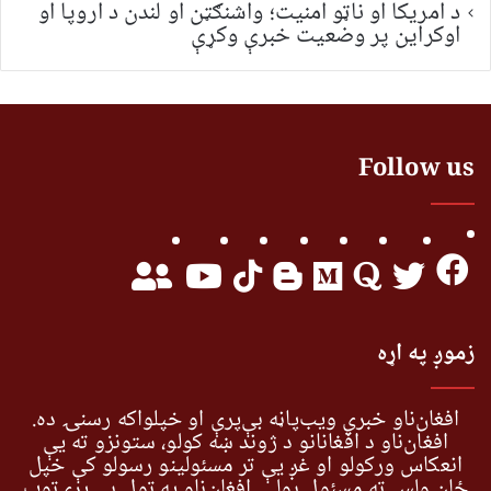
د امریکا او ناټو امنیت؛ واشنګټن او لندن د اروپا او
اوکراین پر وضعیت خبرې وکړې
Follow us
زموږ په اړه
افغان‌ناو خبري ویب‌پاڼه بې‌پرې او خپلواکه رسنۍ ده.
افغان‌ناو د افغانانو د ژوند ښه کولو، ستونزو ته یې
انعکاس ورکولو او غږ یې تر مسئولینو رسولو کې خپل
ځان ولس ته مسئول بولي. افغان‌ناو په ټول بې پرې‌توب