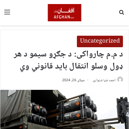
لټون
مین
Uncategorized
د م.م چارواکی: د جګړو سیمو د هر
ډول وسلو انتقال باید قانوني وي
احمد ضیا شنواری
جولای 26, 2024