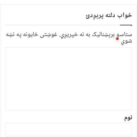
ځواب دلته پرېږدئ
ستاسو برېښناليک به نه خپريږي.
غوښتى ځایونه په نښه
شوي
*
څ
ر
گ
ن
د
و
ن
*
نوم