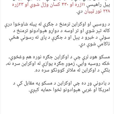
پیل راهیسې
۱۱زره او ۴۳۰ کسان وژل شوي او ۲۳زره
۲۲۸ نور ټپیان
دي.
د روسیې او اوکراین ترمنځ د جګړې له پیله شاوخوا درې
کاله تېر شوي او تر اوسه د دواړو هېوادونو ترمنځ د
سولې د خبرو د پېل او د جګړې د پای ته رسونې هڅې
ناکامې شوې دي.
مسکو هوډ لري چې د اوکراین جګړه نوره هم وغځوي،
ځکه روسیه وايي، زموږ جګړه یوازې له اوکراین سره نه،
بلکې د اوکراین له ملاتړ کوونکو سره ده.
د یادونې وړ ده چې اوکراین د مسکو په مقابل کې د
امریکا او غربي هېوادونو لخوا حمایه کېږي.