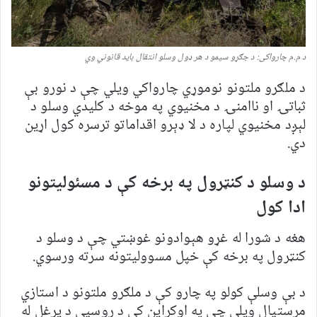
د م.م چارواکی: د جګړو سیمو د هر ډول وسلو انتقال باید قانوني وي
د ملګرو ملتونو نوموړي چارواکي ویلي چې د نورو بې
ثباتۍ او ناامنۍ د مخنیوي په موخه د کلیدي وسلو د
لېږد مخنیوي لپاره د لا ډېرو اقداماتو ترسره کول اړین
دي.
د وسلو د کنټرول په برخه کې د مسئولیتونو
ادا کول
هغه د شورا له غړو هېوادونو غوښتي چې د وسلو د
کنټرول په برخه کې خپل مسوولیتونه سرته ورسوي.
د بې وسلې کولو په چارو کې د ملګرو ملتونو د استازي
مرستیال ویلي چې په اوکراین کې د روسیې د یرغل له