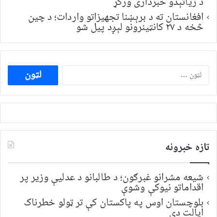
د زیاتېدو خبرداری ورکړ
افغانستان ته د برېښنا تجهیزاتو واردات؛ د چین
څخه د ۲۷ کانټینرونو لېږد پیل شو
ددی
لپاره
لټون:
تازه خبرونه
شیعه مشرانو غبرګون؛ د طالبانو د عدلیې وزیر پر
اقداماتو نیوکې وشوې
بلوچستان اوس په پاکستان کې تر ټولو خطرناک
ایالت دی