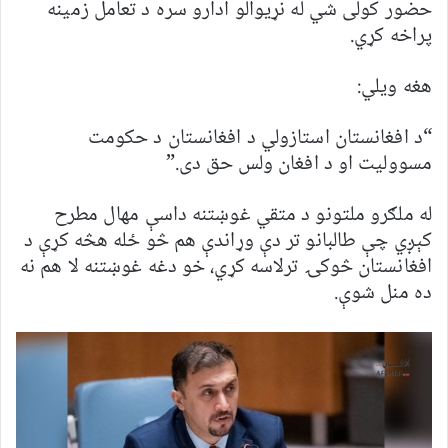
حضور کولی شي له نړیوالو ادارو سره د تعامل زمینه
پراخه کړي.
هغه ویلي:
“د افغانستان استازولي د افغانستان د حکومت
مسوولیت او د افغان ولس حق دی.”
له ملګرو ملتونو د متقي غوښتنه داسې مهال مطرح
کېږي چې طالبانو تر دې وړاندې هم څو ځله هڅه کړې د
افغانستان څوکۍ ترلاسه کړي، خو دغه غوښتنه لا هم نه
ده منل شوې.