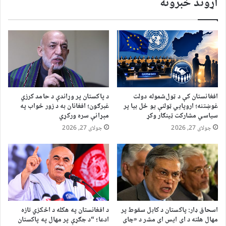
اړوند خبرونه
افغانستان کې د ټول‌شموله دولت
د پاکستان پر وړاندې د حامد کرزي
غوښتنه؛ اروپايي ټولنې یو ځل بیا پر
غبرګون؛ افغانان به د زور ځواب په
سیاسي مشارکت ټینګار وکړ
مېړانې سره ورکړي
جولای 27, 2026
جولای 27, 2026
اسحاق ډار: پاکستان د کابل سقوط پر
د افغانستان په هکله د اڅکزي تازه
مهال هلته د ای ایس ای مشر د «چای
ادعا؛ “د جګړې پر مهال په پاکستان