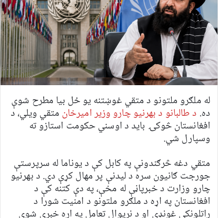
له ملګرو ملتونو د متقي غوښتنه یو ځل بیا مطرح شوې
ده.
د طالبانو د بهرنیو چارو وزیر امیرخان
متقي ویلي، د
افغانستان څوکۍ باید د اوسني حکومت استازو ته
وسپارل شي.
متقي دغه څرګندونې په کابل کې د یوناما له سرپرستې
جورجت ګانیون سره د لیدنې پر مهال کړې دي. د بهرنیو
چارو وزارت د خبرپاڼې له مخې، په دې کتنه کې د
افغانستان په اړه د ملګرو ملتونو د امنیت شورا د
راتلونکې غونډې او د نړیوال تعامل په اړه خبرې شوې