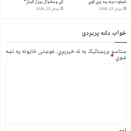
څښلو» درنه بیه پرې کوي
کې وسله‌وال روزل کېدل”
جولای 27, 2026
جولای 23, 2026
ځواب دلته پرېږدئ
ستاسو برېښناليک به نه خپريږي.
غوښتى ځایونه په نښه
شوي
*
څ
ر
گ
ن
د
و
ن
*