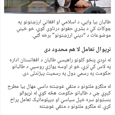
طالبان بیا وایي، د اسلامي او افغاني ارزښتونو په
چوکاټ کې د بشري حقونو درناوی کوي، خو ځینې
موضوعات د “دیني ارزښتونو” برخه ګڼي.
نړیوال تعامل لا هم محدود دی
له نږدې پنځو کلونو راهیسې طالبان د افغانستان اداره
په لاس کې لري، خو تر اوسه یوازې روسیې د طالبانو
حکومت په رسمي ډول په رسمیت پېژندلی دی.
له ملګرو ملتونو د متقي غوښتنه داسې مهال بیا مطرح
کېږي چې د طالبانو حکومت هڅه کوي له نړیوالو
بنسټونو سره خپل سیاسي او ډیپلوماتیک تعامل پراخ
کړي. له ملګرو ملتونو د متقي غوښتنه