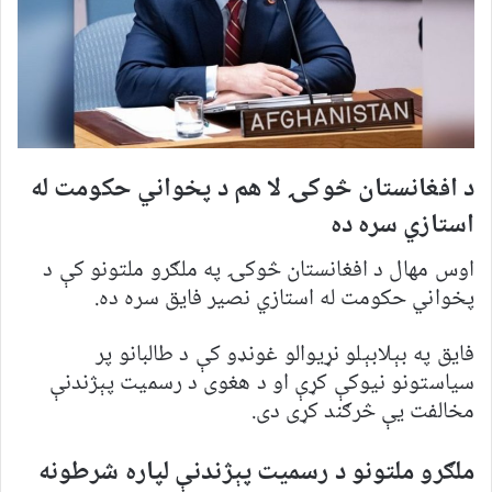
د افغانستان څوکۍ لا هم د پخواني حکومت له
استازي سره ده
اوس مهال د افغانستان څوکۍ په ملګرو ملتونو کې د
پخواني حکومت له استازي نصیر فایق سره ده.
فایق په بېلابېلو نړیوالو غونډو کې د طالبانو پر
سیاستونو نیوکې کړې او د هغوی د رسمیت پېژندنې
مخالفت یې څرګند کړی دی.
ملګرو ملتونو د رسمیت پېژندنې لپاره شرطونه