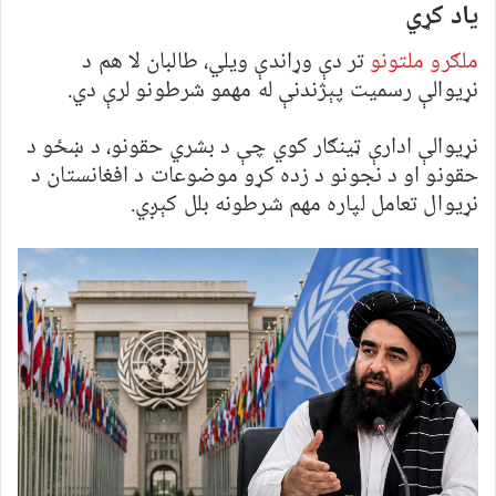
یاد کړي
ملګرو ملتونو
تر دې وړاندې ویلي، طالبان لا هم د
نړیوالې رسمیت پېژندنې له مهمو شرطونو لرې دي.
نړیوالې ادارې ټینګار کوي چې د بشري حقونو، د ښځو د
حقونو او د نجونو د زده کړو موضوعات د افغانستان د
نړیوال تعامل لپاره مهم شرطونه بلل کېږي.