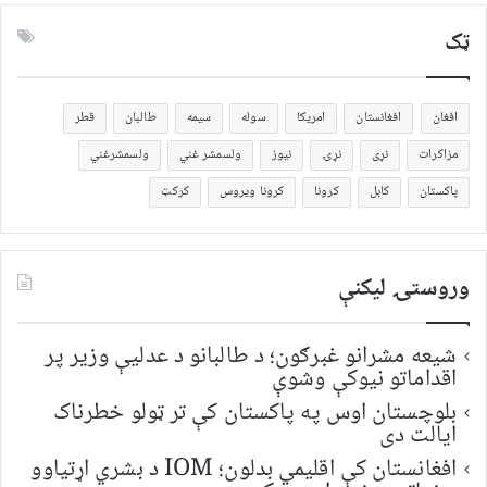
ټک
افغان
افغانستان
امریکا
سوله
سیمه
طالبان
قطر
مزاکرات
نړی
نړۍ
نیوز
ولسمشر غني
ولسمشرغني
پاکستان
کابل
کرونا
کرونا ویروس
کرکټ
وروستۍ ليکنې
شیعه مشرانو غبرګون؛ د طالبانو د عدلیې وزیر پر
اقداماتو نیوکې وشوې
بلوچستان اوس په پاکستان کې تر ټولو خطرناک
ایالت دی
افغانستان کې اقلیمي بدلون؛ IOM د بشري اړتیاوو