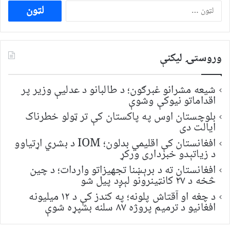
ددی
لپاره
لټون:
وروستۍ ليکنې
شیعه مشرانو غبرګون؛ د طالبانو د عدلیې وزیر پر
اقداماتو نیوکې وشوې
بلوچستان اوس په پاکستان کې تر ټولو خطرناک
ایالت دی
افغانستان کې اقلیمي بدلون؛ IOM د بشري اړتیاوو
د زیاتېدو خبرداری ورکړ
افغانستان ته د برېښنا تجهیزاتو واردات؛ د چین
څخه د ۲۷ کانټینرونو لېږد پیل شو
د چغه او آقتاش پلونه؛ په کندز کې د ۱۲ میلیونه
افغانیو د ترمیم پروژه ۸۷ سلنه بشپړه شوې