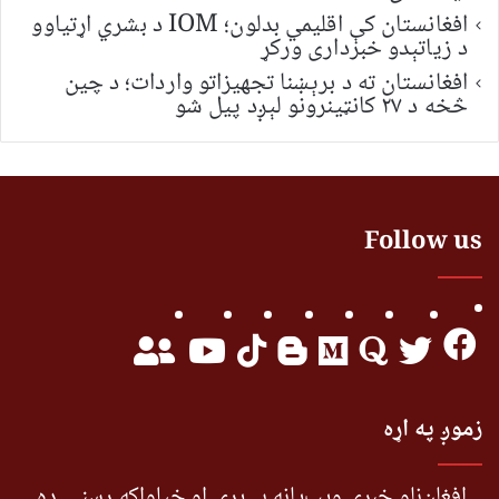
افغانستان کې اقلیمي بدلون؛ IOM د بشري اړتیاوو
د زیاتېدو خبرداری ورکړ
افغانستان ته د برېښنا تجهیزاتو واردات؛ د چین
څخه د ۲۷ کانټینرونو لېږد پیل شو
Follow us
زموږ په اړه
افغان‌ناو خبري ویب‌پاڼه بې‌پرې او خپلواکه رسنۍ ده.