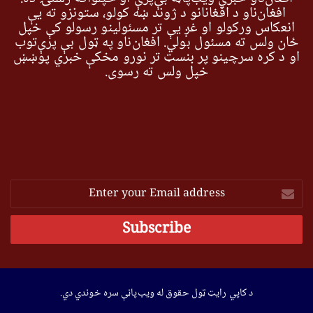
افغان‌ناو د افغانانو د ژوند ښه کولو، ستونزو ته یې
انعکاس ورکولو او غږ یې تر مسئولینو رسولو کې خپل
ځان ولس ته مسئول بولي. افغان‌ناو په ټول بې پرې‌توب
او د کره سرچینو پر بنسټ تر نورو مخکې خبري پوښښ
خپل ولس ته رسوي.
Enter
your
Email
address
د کاپي رایټ ټول حقوق له ویب‌پاڼې سره خوندي دي.