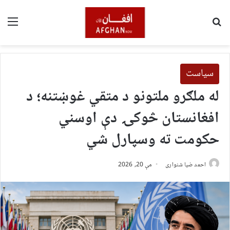
لټون
مین
سیاست
له ملګرو ملتونو د متقي غوښتنه؛ د
افغانستان څوکۍ دې اوسني
حکومت ته وسپارل شي
احمد ضیا شنواری
مې 20, 2026