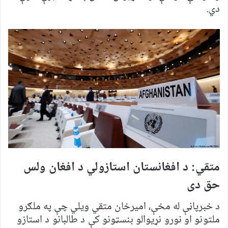
دي.
متقي: د افغانستان استازولي د افغان ولس
حق دی
د خبرپاڼې له مخې، امیرخان متقي ویلي چې په ملګرو
ملتونو او نورو نړیوالو بنسټونو کې د طالبانو د استازو