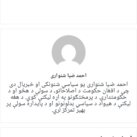
احمد ضیا شنواری
احمد ضیا شنواری یو سياسي شنونکی او خبریال دی
چې د افغان حکومت د اصلاحاتو، د سولې د هڅو او د
حکومتدارۍ د پرمختګونو په اړه لیکنې کوي. د هغه
لیکنې د هیواد د سیاسي بدلونونو او د پایداره سولې پر
بهیر تمرکز لري.