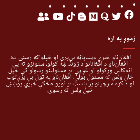
زموږ په اړه
افغان‌ناو خبري ویب‌پاڼه بې‌پرې او خپلواکه رسنۍ ده.
افغان‌ناو د افغانانو د ژوند ښه کولو، ستونزو ته یې
انعکاس ورکولو او غږ یې تر مسئولینو رسولو کې خپل
ځان ولس ته مسئول بولي. افغان‌ناو په ټول بې پرې‌توب
او د کره سرچینو پر بنسټ تر نورو مخکې خبري پوښښ
خپل ولس ته رسوي.