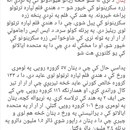
پټان
د نړۍ له سلو څخه زیاتو هیوادونو کې په نږدې اته
زره سکرینونو کې خپور شو – د هندي فلم لپاره ترټولو
پراخه خپرونه. په هند کې، فلم په نږدې پنځه زره
سکرینونو کې پیل شوی، چې دا د هندي فلم لپاره ترټولو
لوی ریلیز دی. په پرتله کولو سره، د ایس ایس راجامولي
ار ار ار په ټوله نړۍ کې شاوخوا لس زره سکرینونو کې
خپور شو، او دا مخکې له دې چې دا په متحده ایالاتو
کې یو کلتوري هټ شو
پداسې حال کې چې د پټان ٥٧ کروړه روپۍ په لومړۍ
ورځ کې د هندي فلم لپاره ترټولو لوی عاید دی، دا د ١٣٣
کروړه خالص کورني عاید څخه تیریږي چې ار ار ار تیر
کال وړاندې کړي، او همدارنګه ١١٦ کروړه روپۍ چې کے
جی ایف ٢ په هند کې ترلاسه کړي. په نړیواله کچه، پټان
په لومړۍ ورځ ١٠٦ کروړه روپۍ ګټلې. ار ار ار په متحده
ایالاتو کې د پرانیستې په ورځ د پټان څخه هم لوی و
چیرې چې دا د پټان د راپور شوي ڈالر ١.٥ ملیون ډالرو په
پرتله ٣.٤ ملیون ډالر وګټل