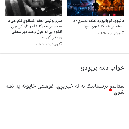
هالیووډ او بالیووډ څنګه بدلېږي؟ د
متروپولیس؛ هغه افسانوي فلم چې د
مصنوعي ځیرکتیا نوی اغېز
مصنوعي ځیرکتیا او راتلونکې نړۍ
انځور یې له خپل وخته ډېر مخکې
جولای 23, 2026
وړاندې کړی و
جولای 23, 2026
ځواب دلته پرېږدئ
ستاسو برېښناليک به نه خپريږي.
غوښتى ځایونه په نښه
شوي
*
څ
ر
گ
ن