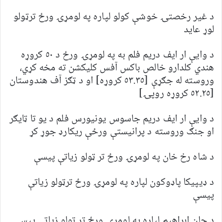
د غیر رخصتۍ خوشې کولو لپاره په لومړۍ ورځ ترټولو
لوړ عاید
د وایې ار ایف دریم فلم به په لومړۍ ورځ د ٥٠ کروړه
هندي کلدارو خالص باکس آفس کلیکشن ته مخه کړي،
وروسته له جګړې [٥٣.٣٥ کروړه] او د ټګز آف هندوستان
[٥٢.٢٥ کروړه روپۍ]
د وایې ار ایف دریم جاسوس یونیورس فلم د یو تا ټایګر
او جنګ وروسته د پرانیستې ورځې ریکارډ جوړ کړ
د شاه رخ خان په لومړۍ ورځ تر ټولو زیاتې پیسې
د ډیپیکا پاډوکون لپاره په لومړۍ ورځ ترټولو زیاتې
پیسې
د جان ابراهیم لپاره په لومړۍ ورځ تر ټولو زیاتې پیسې