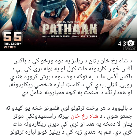
3 4
د شاه رخ خان پټان د ریلیز په دوه ورځو کې د باکس
آفس څو ریکارډونه مات کړل او په ټوله نړۍ کې یې د
باکس آفس عاید په توګه دوه سوه دېرش کروړه هندي
روپۍ ګټلې. پدې کې د کاسټ لپاره شخصي ریکارډونه،
او همدارنګه د صنعت په کچه معیارونه شامل دي
د بالیووډ د هر وخت ترټولو لوی فلمونو څخه یو کیدو ته
چمتو شوی ، د
شاه رخ خان
بیرته راستنیدونکي موټر
پټان لا دمخه په هند او نړۍ کې ډیری ریکارډونه مات
کړي دي. فلم په هندي ژبه کې د ریلیز کولو لپاره ترټولو