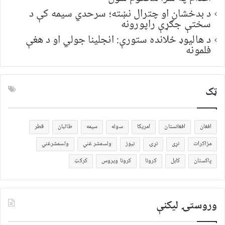
د بدخشان او چترال نښته؛ سرحدي سیمه کې د
سختې جګړې راپورونه
د هالیوډ ځلانده ستورې: انجلینا جولي او د هغې
فلمونه
ټک
افغان
افغانستان
امریکا
سوله
سیمه
طالبان
قطر
مزاکرات
نړی
نړۍ
نیوز
ولسمشر غني
ولسمشرغني
پاکستان
کابل
کرونا
کرونا ویروس
کرکټ
وروستۍ ليکنې