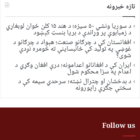
تازه خبرونه
د سوریا ونشي ۵۰ سیزه؛ د هند ۱۵ کلن ځوان لوبغاړي
د زمبابوې پر وړاندې د بریا بنسټ کېښود
افغانستان کې د چرګانو صنعت؛ هېواد د چرګانو د
غوښې په تولید کې ځانبساینې ته څومره نږدې
شوی؟
ایران کې د افغانانو اعدامونه؛ درې افغان وګړي د
اعدام په سزا محکوم شول
د بدخشان او چترال نښته؛ سرحدي سیمه کې د
سختې جګړې راپورونه
Follow us