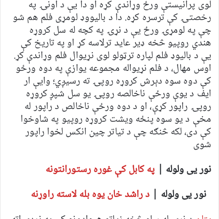
لوی پرانیستې ورځ وړاندې کړه او دا یې د اونۍ په
رخصتۍ کې ترسره کړه. دا د بالیووډ لومړی فلم هم شو
چې په لومړۍ ورځ یې د نړۍ په کچه له سل کروړه
هندي روپیو څخه ډیر عاید ترلاسه کړ او په تاریخ کې
یې د بالیوډ فلم لپاره ترټولو لوی نړیوال فلم وړاندې کړ.
اوس مهال، د فلم نړیواله مجموعه یوازې په دوه ورځو
کې دوه سوه دېرش کروړه روپۍ ته رسیږي؛ وایې ار
ایف د یوې ورځې ناخالصه روپۍ یو سل شپږ کروړه
روپۍ راپور کړې، او د دوه ورځې ناخالص د راپور له
مخې د یو سوه پنځه ویشت کروړه روپیو په شاوخوا
کې دی، لکه څنګه چې د تیاتر چین انکس لخوا راپور
شوی
نور یی ولوله |
په کابل کې غوره رستورانتونه
نور یی ولوله |
د راشد خان یوه بله لاسته راوړنه