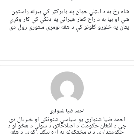
شاه رخ به د ایټلي جوان په ډایرکټر کې بیرته راستون
شي او بیا به د راج کمار هیراني په ډنکي کې کار وکړي.
پټان په څلورو کلونو کې د هغه لومړی ستوری رول دی
احمد ضیا شنواری
احمد ضیا شنواری یو سياسي شنونکی او خبریال دی
چې د افغان حکومت د اصلاحاتو، د سولې د هڅو او د
حکومتدارۍ د پرمختګونو په اړه لیکنې کوي. د هغه