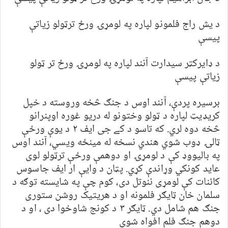
د یش راج فلمونو لپاره په لومړۍ ورځ ترټولو زیاتې
پیسې
د ډایرکټر سیدارت آنند لپاره په لومړۍ ورځ تر ټولو
زیاتې پیسې
برسیره پردې، آنند اوس د جنګ څخه وروسته د خپل
کریډیټ لپاره د ټولو وختونو له دریو غوره اوپنرانو
څخه دوه لري. که تاسو د کے جی ایف ٢ د یوې ورځې
ټالۍ ډوب شوي هندي نسخه له مینځه ویسي، آنند اوس
په بالیووډ کې د لومړۍ او دوهمې ورځې ترټولو لوی
عاید کونکي وړاندې کړي. پټان د وایې ار ایف جاسوس
کائنات کې لومړی ننوتل دی، کوم چې په شایسته توګه د
سلمان خان ټایګر فلمونه او د هریتیک روشن ستوری
جنګ هم شامل دي. ټایګر ٣ د کونج شاوخوا دی ، او د
دوهم جنګ فلم افواه شوي