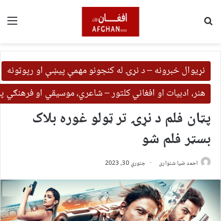
لټون
مین
نړیوال خبرونه – د نړۍ له کنجونو مهمې پیښې او رپوټونه
هنر، ادبیات او افغاني کلتور – شاعري، موسیقي او فرهنګي 
پټان فلم د نړۍ تر ټولو غوره بلاک
بسټر فلم شو
احمد ضیا شنواری
جنوري 30, 2023