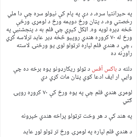
په حیرانتیا سره، د دې په پام کې نیولو سره چې دا ملي
رخصتي وه، د پټان ورځ دویمه ورځ د لومړۍ ورځې
څخه ډیره لویه وه. اټکل کیږي چې فلم به د پنجشنبې په
ورځ له ٧٠ کروړه هندي روپیو څخه ډیر عاید ترلاسه کړي
، چې د هندي فلم لپاره ترټولو لوی یو ورځنۍ لاسته
راوړنه ده
دلته د
باکس آفس
د ټولو ریکارډونو یوه برخه ده چې
وایې ار ایف ادعا کوي پټان مات کړي دي
لومړی هندي فلم چې په یوه ورځ کې ۷۰ کروړه روپۍ
ګټي
په هند کې د هر وخت ترټولو پراخه هندي خپرونه
د هندي فلم لپاره په لومړۍ ورځ تر ټولو لوړ عاید