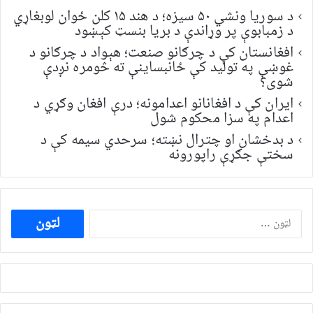
د سوریا ونشي ۵۰ سیزه؛ د هند ۱۵ کلن ځوان لوبغاړي
د زمبابوې پر وړاندې د بریا بنسټ کېښود
افغانستان کې د چرګانو صنعت؛ هېواد د چرګانو د
غوښې په تولید کې ځانبساینې ته څومره نږدې
شوی؟
ایران کې د افغانانو اعدامونه؛ درې افغان وګړي د
اعدام په سزا محکوم شول
د بدخشان او چترال نښته؛ سرحدي سیمه کې د
سختې جګړې راپورونه
ددی
لپاره
لټون: