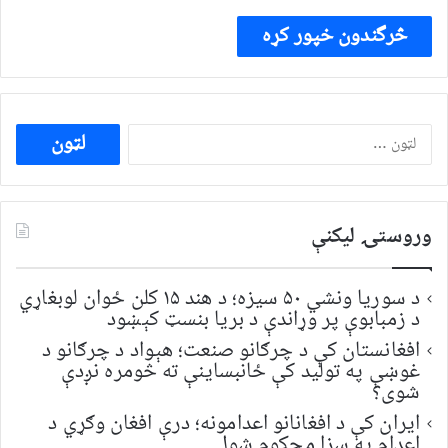
ددی
لپاره
لټون:
وروستۍ ليکنې
د سوریا ونشي ۵۰ سیزه؛ د هند ۱۵ کلن ځوان لوبغاړي
د زمبابوې پر وړاندې د بریا بنسټ کېښود
افغانستان کې د چرګانو صنعت؛ هېواد د چرګانو د
غوښې په تولید کې ځانبساینې ته څومره نږدې
شوی؟
ایران کې د افغانانو اعدامونه؛ درې افغان وګړي د
اعدام په سزا محکوم شول