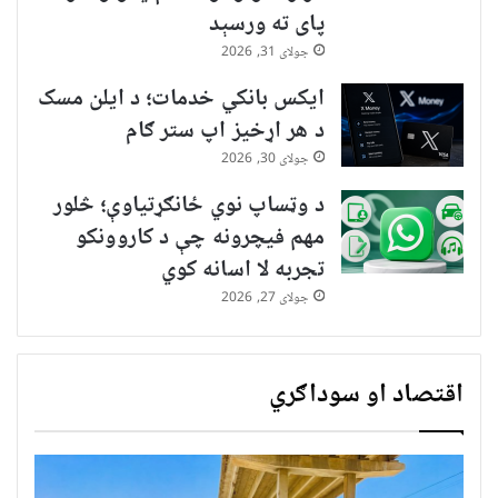
پای ته ورسېد
جولای 31, 2026
ایکس بانکي خدمات؛ د ایلن مسک
د هر اړخیز اپ ستر ګام
جولای 30, 2026
د وټساپ نوي ځانګړتیاوې؛ څلور
مهم فیچرونه چې د کاروونکو
تجربه لا اسانه کوي
جولای 27, 2026
اقتصاد او سوداګري