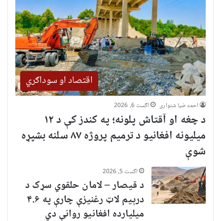
اقتصاد او سوداګري
احمد ضیا شنواری
اگست 6, 2026
د چغه او آقتاش پلونه؛ په کندز کې د ۱۲
میلیونه افغانیو د ترمیم پروژه ۸۷ سلنه بشپړه
شوې
اگست 5, 2026
د قیصار – لامان حلقوي سړک د
درېیم لاټ رغنیزې چارې په ۴.۶
میلیارده افغانیو روانې دي