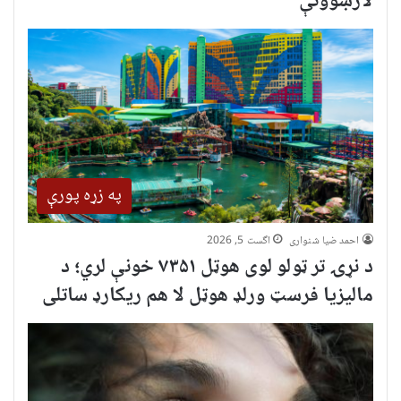
لارښوونې
په زړه پورې
احمد ضیا شنواری
اگست 5, 2026
د نړۍ تر ټولو لوی هوټل ۷۳۵۱ خونې لري؛ د
مالیزیا فرسټ ورلډ هوټل لا هم ریکارډ ساتلی