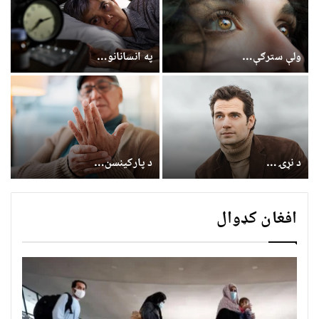
ولې سترګې…
په انسانانو…
د نړۍ…
د پارکینسن…
افغان کډوال