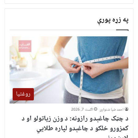
په زړه پورې
روغتیا
احمد ضیا شنواری
اگست 7, 2026
د چټک چاغېدو رازونه: د وزن زیاتولو او د
کمزورو خلکو د چاغېدو لپاره طلایي