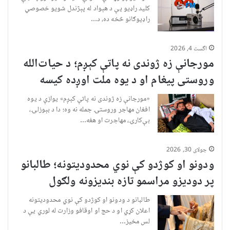
کلید راډیو یې د هېواد له پېژندل شویو خصوصي
راډیوګانو څخه ده، د…
اگست 4, 2026
مورجانې زه ژوندی نه پاتې کېږم؛ د حیات‌الله
وروستی پیغام او د یوه ملت اوږده کیسه
«مورجانې زه ژوندی نه پاتې کېږم» یوازې د یوه
افغان مهاجر وروستۍ جمله نه وه؛ دا د بېوزلۍ،
بې‌کارۍ، مهاجرت او هغه…
جولای 30, 2026
ودونو او کوژدو کې نوي محدودیتونه؛ طالبانو
پر دودیزو مراسمو تازه بندیزونه ولګول
طالبانو د ودونو او کوژدو کې نوي محدودیتونه
اعلان کړي او د حج او اوقافو وزارت له لوري یې د
لس مخیز…