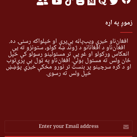
زموږ په اړه
افغان‌ناو خبري ویب‌پاڼه بې‌پرې او خپلواکه رسنۍ ده.
افغان‌ناو د افغانانو د ژوند ښه کولو، ستونزو ته یې
انعکاس ورکولو او غږ یې تر مسئولینو رسولو کې خپل
ځان ولس ته مسئول بولي. افغان‌ناو په ټول بې پرې‌توب
او د کره سرچینو پر بنسټ تر نورو مخکې خبري پوښښ
خپل ولس ته رسوي.
Enter
your
Email