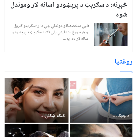
څېړنه: د سګرېټ د پرېښودو اسانه لار وموندل
شوه
طبي متخصصانو موندلې چې د ای-سګرېټو کارول
او هره ورځ ۱۰ دقیقې پلی تګ د سګرېټ د پرېښودو
اسانه لار ده. په…
روغتیا
د چټک…
څنګه ښکلي…