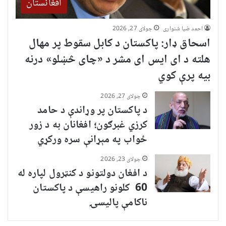
افغانستان
احمد ضیا شنواری
جولای 27, 2026
اسحاق ډار: پاکستان د کابل سقوط پر مهال
هلته د ای ایس ای مشر د «چای څښلو» درنه
بیه پرې کوي
جولای 27, 2026
د پاکستان پر وړاندې د حامد
کرزي غبرګون؛ افغانان به د زور
ځواب په مېړانې سره ورکړي
جولای 23, 2026
د افغان دولتونو د کنټرول لپاره له
60 کلونو راهیسې د پاکستان
ناکامې پالیسۍ