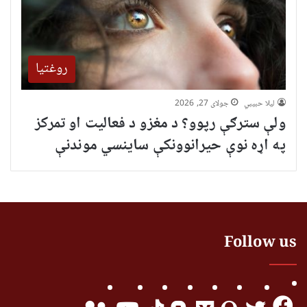
روغتیا
لیلا حبيبي
جولای 27, 2026
ولې سترګې رپوو؟ د مغزو د فعالیت او تمرکز
په اړه نوې حیرانوونکې ساینسي موندنې
Follow us