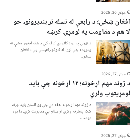
جولای 30, 2026
افغان ښځې؛ د رابعې له نسله تر بندیزونو، خو
لا هم د مقاومت په لومړۍ کرښه
د تهران په یوه کلتوري کافه کې د هغه انځور مخې ته
ودرېدم چې نړۍ له کلونو راهیسې یې د افغان
ښځو…
جولای 27, 2026
د ژوند مهم اړخونه؛ ۱۲ اړخونه چې باید
لومړیتوب ولري
د ژوند مهم اړخونه؛ هغه دي چې یو انسان باید ورته
کلکه پاملرنه وکړي او سالم یې مدیریت کړي. دا یوه
مهمه…
جولای 27, 2026