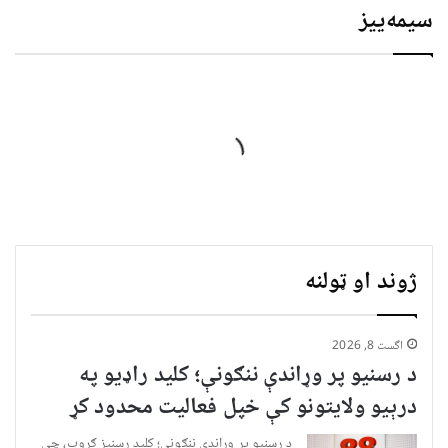
سیمه‌ییز
ژوند او ټولنه
اگست 8, 2026
د رسنیو پر وړاندې ننګونې؛ کلید راډیو په
درېیو ولایتونو کې خپل فعالیت محدود کړ
د رسنیو پر وړاندې ننګونې؛ کلید رسنیز ګروپ، چې