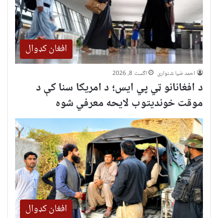
افغان کډوال
احمد ضیا شنواری
اگست 8, 2026
د افغانانو ټي پي ایس؛ د امریکا سنا کې د
موقت خونديتوب لایحه معرفي شوه
افغان کډوال