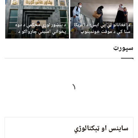
د افغانانو ټي پي ایس؛ د امریکا
د پېښور لوړې محکمې د دوه
سنا کې د موقت خونديتوب
پخواني امنیتي چارواکو د
لایحه معرفي شوه
ساتنې غوښتنې رد کړې
سپورټ
ساینس او ټېکنالوژي