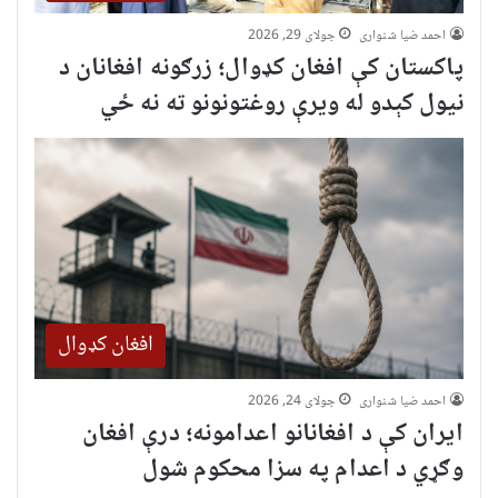
احمد ضیا شنواری
جولای 29, 2026
پاکستان کې افغان کډوال؛ زرګونه افغانان د
نیول کېدو له ویرې روغتونونو ته نه ځي
افغان کډوال
احمد ضیا شنواری
جولای 24, 2026
ایران کې د افغانانو اعدامونه؛ درې افغان
وګړي د اعدام په سزا محکوم شول