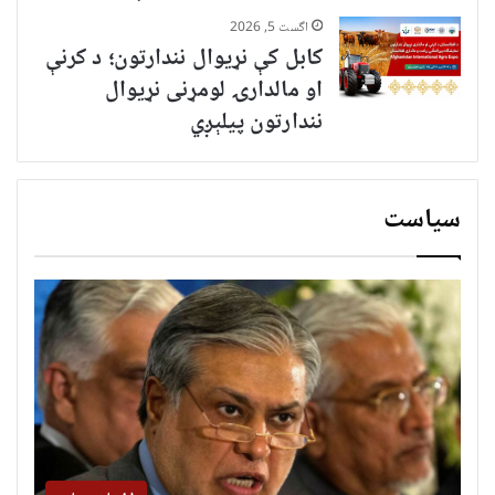
اگست 5, 2026
کابل کې نړیوال نندارتون؛ د کرنې
او مالدارۍ لومړنی نړیوال
نندارتون پیلېږي
سیاست