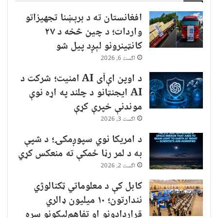
افغانستان ته د برېښنا تجهیزاتو
واردات؛ د چین څخه د ۲۷
کانټینرونو لېږد پیل شو
اگست 6, 2026
د اوپن اې‌آی AI امنیت؛ شرکت د
AI ایجنټانو د چلند په اړه نوې
موندنې خپرې کړې
اگست 3, 2026
د امریکا نوي سپوږمکۍ؛ د شپې
به د لمر رڼا ځمکې ته منعکس کړي
اگست 2, 2026
کابل کې د معلوماتي ټکنالوژي
نندارتون؛ ۱۰ میلیون ډالري
قراردادونو او تفاهم‌لیکونو سره