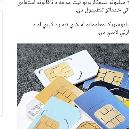
سیم‌کارټونه کارول کېږي. چارواکي وایي، د ۳۰ میلیونه سیم‌کارټونو ثبت موخه د ناقانونه استفادې
تي خدماتو تنظیمول دي.
 بایومټریک معلوماتو له لارې ترسره کېږي او د
رنې لاندې دي.