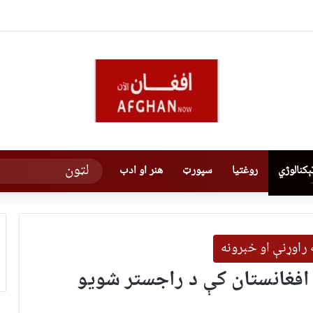
کنالوژي
روغتیا
سپورټ
هنر او ادب
 راوړنې او خبرونه
بت؛ افغانستان کې د راجستر شويو