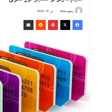
رحیم سادات
مې 16, 2026
X
Facebook
Pinterest
Reddit
د بریښنالیک له لارې شریک کړئ