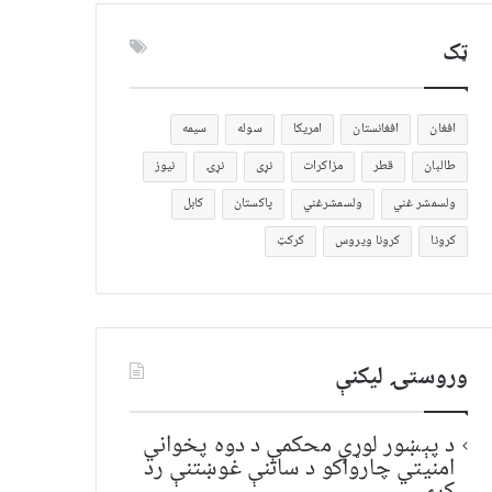
ټک
افغان
افغانستان
امریکا
سوله
سیمه
طالبان
قطر
مزاکرات
نړی
نړۍ
نیوز
ولسمشر غني
ولسمشرغني
پاکستان
کابل
کرونا
کرونا ویروس
کرکټ
وروستۍ ليکنې
د پېښور لوړې محکمې د دوه پخواني
امنیتي چارواکو د ساتنې غوښتنې رد