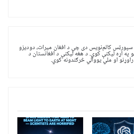
 سپورټس کالم‌نویس دی چې د افغان میراث، دودیزو
په اړه لیکنې کوي. د هغه لیکنې د افغانستان د
راوړنو او ملي یووالي څرګندونه کوي.