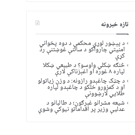
تازه خبرونه
د پېښور لوړې محکمې د دوه پخواني
امنیتي چارواکو د ساتنې غوښتنې رد
کړې
څنګه ښکلي واوسو؟ د طبیعي ښکلا
لپاره ۸ غوره او اغېزناکې لارې
د چټک چاغېدو رازونه: د وزن زیاتولو
او د کمزورو خلکو د چاغېدو لپاره
طلایي لارښوونې
شیعه مشرانو غبرګون؛ د طالبانو د
عدلیې وزیر پر اقداماتو نیوکې وشوې