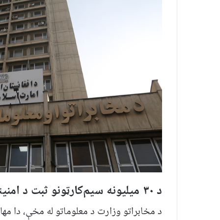
د ۳۰ میلیونه سیم‌کارټونو ثبت د امنیتي او تخنیکي موخو لپاره مهم بلل کېږي
د مخابراتو وزارت د معلوماتو له مخې، دا مها