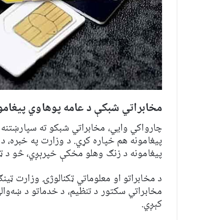
مخابراتي شبکې د عامه پوهاوي پیغام
چارواکي وایي، مخابراتي شبکو ته سپارښتنه 
پیغامونه هم خپاره کړي. د وزارت په خبره، د
پیغامونه د زنګ وهلو مخکې خپرېږي، څو د ټو
مخابراتي سکتور د تنظیم، د خدماتو د ښه‌والي 
کېږي.