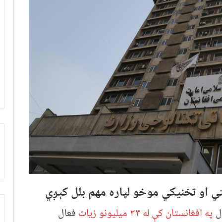
ل
په افغانستان کې له ۳۳ میلیونو زیات
فعال