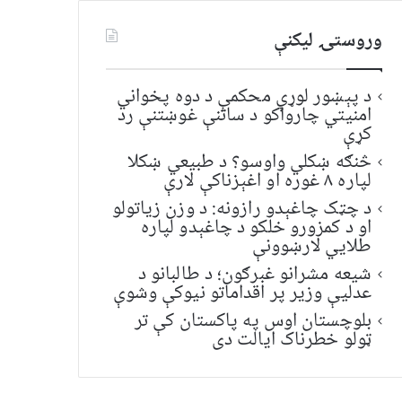
وروستۍ ليکنې
د پېښور لوړې محکمې د دوه پخواني
امنیتي چارواکو د ساتنې غوښتنې رد
کړې
څنګه ښکلي واوسو؟ د طبیعي ښکلا
لپاره ۸ غوره او اغېزناکې لارې
د چټک چاغېدو رازونه: د وزن زیاتولو
او د کمزورو خلکو د چاغېدو لپاره
طلایي لارښوونې
شیعه مشرانو غبرګون؛ د طالبانو د
عدلیې وزیر پر اقداماتو نیوکې وشوې
بلوچستان اوس په پاکستان کې تر
ټولو خطرناک ایالت دی