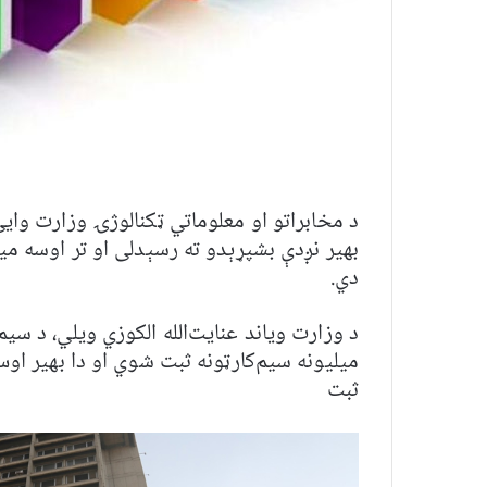
د مخابراتو او معلوماتي ټکنالوژۍ وزارت وای
بهیر نږدې بشپړېدو ته رسېدلی او تر اوسه می
دي.
ثبت