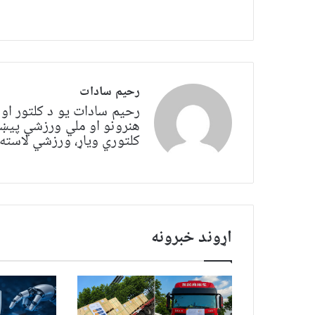
رحیم سادات
رحیم سادات یو د کلتور او
هنرونو او ملي ورزشي پیښو 
کلتوري ویاړ، ورزشي لاسته‌
اړوند خبرونه