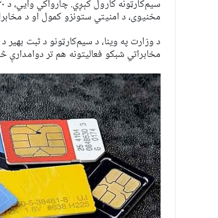
مخنیوی، د امنیتي ستونزو کمول او د مخابرا
د وزارت په وینا، د سیم‌کارټونو د ثبت بهیر د
مخابراتي شبکو فعالیتونه هم تر دوامدارې څا