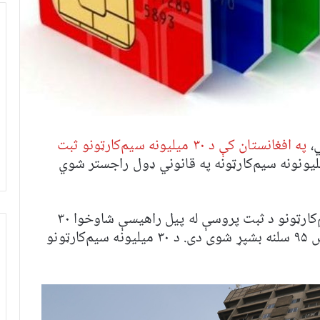
ي،
په افغانستان کې د ۳۰ میلیونه سیم‌کارټونو ثبت
لیونونه سیم‌کارټونه په قانوني ډول راجستر شوي
د وزارت ویاند عنایت‌الله الکوزي ویلي، د سیم‌کارټونو د ثبت پروسې له پیل راهیسې شاوخوا ۳۰
میلیونه سیم‌کارټونه ثبت شوي او دا بهیر اوس ۹۵ سلنه بشپړ شوی دی. د ۳۰ میلیونه سیم‌کارټونو