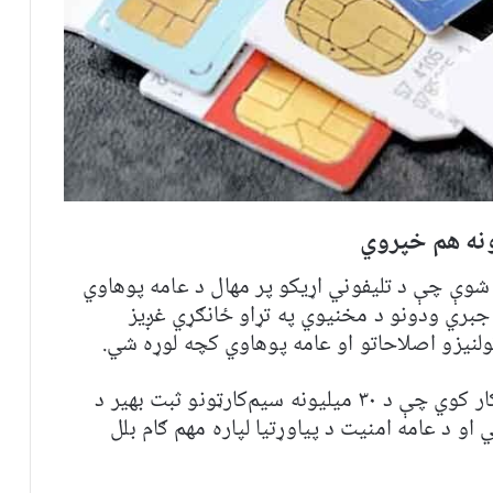
ونه هم خپروي
شوې چې د تلیفوني اړیکو پر مهال د عامه پوهاوي
 جبري ودونو د مخنیوي په تړاو ځانګړي غږیز
لنیزو اصلاحاتو او عامه پوهاوي کچه لوړه شي.
د مخابراتو او معلوماتي ټکنالوژۍ وزارت ټینګار کوي چې د ۳۰ میلیونه سیم‌کارټونو ثبت بهیر د
او د عامه امنیت د پیاوړتیا لپاره مهم ګام بلل