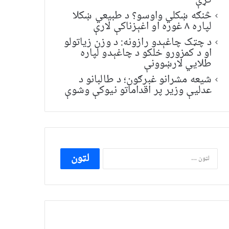
کړې
څنګه ښکلي واوسو؟ د طبیعي ښکلا
لپاره ۸ غوره او اغېزناکې لارې
د چټک چاغېدو رازونه: د وزن زیاتولو
او د کمزورو خلکو د چاغېدو لپاره
طلایي لارښوونې
شیعه مشرانو غبرګون؛ د طالبانو د
عدلیې وزیر پر اقداماتو نیوکې وشوې
ددی
لپاره
لټون: