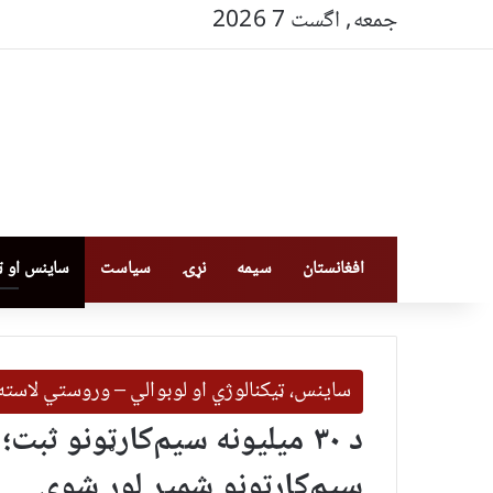
جمعه, اگست 7 2026
افغانستان
سیمه
نړۍ
سیاست
ساینس او ټې
ساینس، ټیکنالوژي او لوبوالي – وروستي لاسته
د ۳۰ میلیونه سیم‌کارټونو ث
سیم‌کارټونو شمېر لوړ شوی