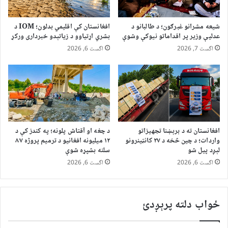
شیعه مشرانو غبرګون؛ د طالبانو د
افغانستان کې اقلیمي بدلون؛ IOM د
عدلیې وزیر پر اقداماتو نیوکې وشوې
بشري اړتیاوو د زیاتېدو خبرداری ورکړ
اگست 7, 2026
اگست 6, 2026
افغانستان ته د برېښنا تجهیزاتو
د چغه او آقتاش پلونه؛ په کندز کې د
واردات؛ د چین څخه د ۲۷ کانټینرونو
۱۲ میلیونه افغانیو د ترمیم پروژه ۸۷
لېږد پیل شو
سلنه بشپړه شوې
اگست 6, 2026
اگست 6, 2026
ځواب دلته پرېږدئ