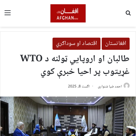
لټون
مین
افغانستان
اقتصاد او سوداګري
طالبان او اروپايي ټولنه د WTO
غړیتوب پر احیا خبرې کوي
احمد ضیا شنواری
اگست 8, 2025