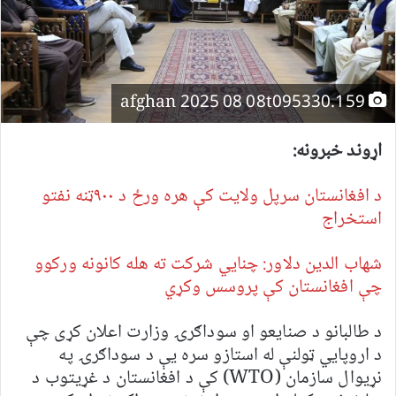
afghan 2025 08 08t095330.159
اړوند خبرونه:
د افغانستان سرپل ولایت کې هره ورځ د ۹۰۰ټنه نفتو
استخراج
شهاب الدین دلاور: چنايي شرکت ته هله کانونه ورکوو
چې افغانستان کې پروسس وکړي
د طالبانو د صنایعو او سوداګرۍ وزارت اعلان کړی چې
د اروپايي ټولنې له استازو سره یې د سوداګرۍ په
نړیوال سازمان (WTO) کې د افغانستان د غړیتوب د