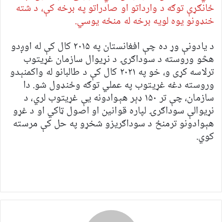
ځانګړې توګه د وارداتو او صادراتو په برخه کې، د شته
خنډونو یوه لویه برخه له منځه یوسي.
د یادونې وړ ده چې افغانستان په ۲۰۱۵ کال کې له اوږدو
هڅو وروسته د سوداګرۍ د نړیوال سازمان غړیتوب
ترلاسه کړی و، خو په ۲۰۲۱ کال کې د طالبانو له واکمنېدو
وروسته دغه غړیتوب په عملي توګه وځنډول شو. دا
سازمان، چې تر ۱۵۰ ډېر هېوادونه یې غړیتوب لري، د
نړیوالې سوداګرۍ لپاره قوانین او اصول ټاکي او د غړو
هېوادونو ترمنځ د سوداګریزو شخړو په حل کې مرسته
کوي.