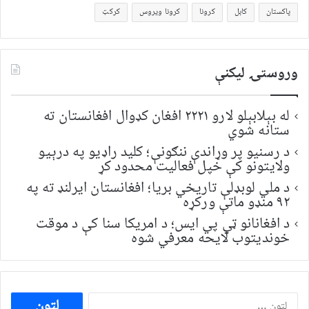
پاکستان
کابل
کرونا
کرونا ویروس
کرکټ
وروستۍ ليکنې
له بېلابېلو لارو ۲۲۲۱ افغان کډوال افغانستان ته
ستانه شوي
د رسنیو پر وړاندې ننګونې؛ کلید راډیو په درېیو
ولایتونو کې خپل فعالیت محدود کړ
د ملي لوبډلې تاریخي بریا؛ افغانستان ایرلنډ ته په
۹۲ منډو ماتې ورکړه
د افغانانو ټي پي ایس؛ د امریکا سنا کې د موقت
خونديتوب لایحه معرفي شوه
ددی