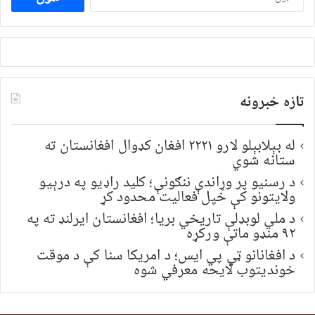
لپاره
لټون:
تازه خبرونه
له بېلابېلو لارو ۲۲۲۱ افغان کډوال افغانستان ته
ستانه شوي
د رسنیو پر وړاندې ننګونې؛ کلید راډیو په درېیو
ولایتونو کې خپل فعالیت محدود کړ
د ملي لوبډلې تاریخي بریا؛ افغانستان ایرلنډ ته په
۹۲ منډو ماتې ورکړه
د افغانانو ټي پي ایس؛ د امریکا سنا کې د موقت
خونديتوب لایحه معرفي شوه