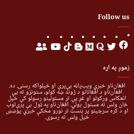
Follow us
زموږ په اړه
افغان‌ناو خبري ویب‌پاڼه بې‌پرې او خپلواکه رسنۍ ده.
افغان‌ناو د افغانانو د ژوند ښه کولو، ستونزو ته یې
انعکاس ورکولو او غږ یې تر مسئولینو رسولو کې خپل
ځان ولس ته مسئول بولي. افغان‌ناو په ټول بې پرې‌توب
او د کره سرچینو پر بنسټ تر نورو مخکې خبري پوښښ
خپل ولس ته رسوي.