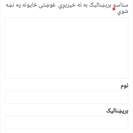
ستاسو برېښناليک به نه خپريږي.
غوښتى ځایونه په نښه
شوي
*
څ
ر
گ
ن
د
و
ن
*
نوم
بریښنالیک