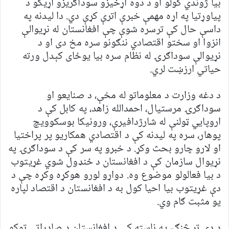
بیا ژوندي کولو او د دوه اړخیزو سوداګریزو اړیکو د
پیاوړتیا په اړه مهمې خبرې اترې کړې دي. دا لیدنه په
داسې حال کې ترسره شوې چې افغانستان له نړیوالې
انزوا او سختو اقتصادي ننګونو سره مخ دی او د
نړیوالې سوداګرۍ له نظام سره بیا یوځای کېدل ورته
حیاتي ارزښت لري.
د دغه وزارت د معلوماتو له مخې، د صنایعو او
سوداګرۍ مرستیال، احمدالله زاهد، په کابل کې د
اروپايي ټولنې له شارژدافیرې، ورونیکا بوسکوویچ
پوهار، سره په لیدنه کې د اقتصادي همکاریو پر پراختیا
او لارو چارو بحث وکړ. د خبرو په سر کې د سوداګرۍ په
نړیوال سازمان کې د افغانستان د ځنډول شوي غړیتوب
د بیا فعالولو موضوع وه. دواړو لورو هوکړه وکړه چې د
دې غړیتوب بیا احیا کول به د افغانستان د اقتصاد لپاره
یو مثبت ګام وي.
د دې تر څنګ، په ناسته کې د افغانستان د صادراتي توکو