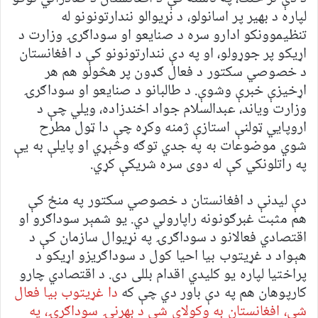
لپاره د بهیر پر اسانولو، د نړیوالو نندارتونونو له
تنظیموونکو ادارو سره د صنایعو او سوداګرۍ وزارت د
اړیکو پر جوړولو، او په دې نندارتونونو کې د افغانستان
د خصوصي سکتور د فعال ګډون پر هڅولو هم هر
اړخیزې خبرې وشوې. د طالبانو د صنایعو او سوداګرۍ
وزارت ویاند، عبدالسلام جواد اخندزاده، ویلي چې د
اروپايي ټولنې استازې ژمنه وکړه چې دا ټول مطرح
شوي موضوعات به په جدي توګه وڅېړي او پایلې به یې
په راتلونکي کې له دوی سره شریکې کړي.
دې لیدنې د افغانستان د خصوصي سکتور په منځ کې
هم مثبت غبرګونونه راپارولي دي. یو شمېر سوداګرو او
اقتصادي فعالانو د سوداګرۍ په نړیوال سازمان کې د
هېواد د غړیتوب بیا احیا کول د سوداګریزو اړیکو د
پراختیا لپاره یو کلیدي اقدام بللی دی. د اقتصادي چارو
کارپوهان هم په دې باور دي چې که
دا غړیتوب بیا فعال
شي، افغانستان به وکولای شي د بهرنۍ سوداګرۍ، په