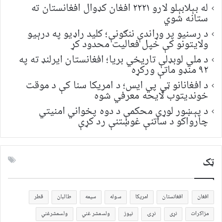
له بېلابېلو لارو ۲۲۲۱ افغان کډوال افغانستان ته
ستانه شوي
د رسنیو پر وړاندې ننګونې؛ کلید راډیو په درېیو
ولایتونو کې خپل فعالیت محدود کړ
د ملي لوبډلې تاریخي بریا؛ افغانستان ایرلنډ ته په
۹۲ منډو ماتې ورکړه
د افغانانو ټي پي ایس؛ د امریکا سنا کې د موقت
خونديتوب لایحه معرفي شوه
د پېښور لوړې محکمې د دوه پخواني امنیتي
چارواکو د ساتنې غوښتنې رد کړې
ټک
افغان
افغانستان
امریکا
سوله
سیمه
طالبان
قطر
مزاکرات
نړی
نړۍ
نیوز
ولسمشر غني
ولسمشرغني