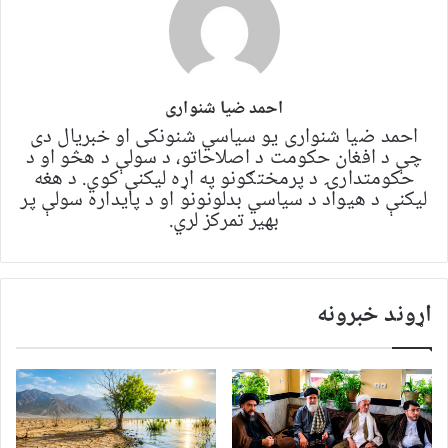
احمد ضیا شنواری
احمد ضیا شنواری یو سياسي شنونکی او خبریال دی
چې د افغان حکومت د اصلاحاتو، د سولې د هڅو او د
حکومتدارۍ د پرمختګونو په اړه لیکنې کوي. د هغه
لیکنې د هیواد د سیاسي بدلونونو او د پایداره سولې پر
بهیر تمرکز لري.
اړوند خبرونه